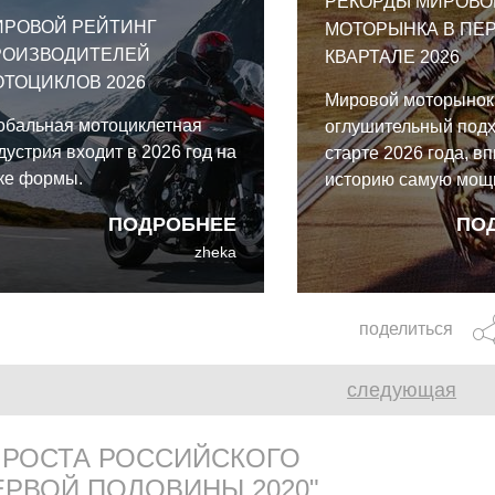
РЕКОРДЫ МИРОВО
ИРОВОЙ РЕЙТИНГ
МОТОРЫНКА В ПЕ
РОИЗВОДИТЕЛЕЙ
КВАРТАЛЕ 2026
ТОЦИКЛОВ 2026
Мировой моторынок
обальная мотоциклетная
оглушительный подх
дустрия входит в 2026 год на
старте 2026 года, вп
ке формы.
историю самую мощ
четверть за всё вре
ПОДРОБНЕЕ
ПО
наблюдений. За пер
zheka
месяца по всей пла
зарегистрировано 1
миллиона новых мот
поделиться
что означает увере
двузначный рост на
следующая
 РОСТА РОССИЙСКОГО
РВОЙ ПОЛОВИНЫ 2020"