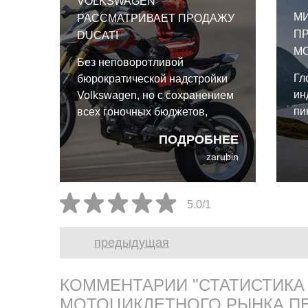
VOLKSWAGEN
М
РАССМАТРИВАЕТ ПРОДАЖУ
П
DUCATI
МО
Без неповоротливой
Гл
бюрократической надстройки
ин
Volkswagen, но с сохранением
пи
всех гоночных бюджетов,
Ducati вполне способна
ПОДРОБНЕЕ
расцвести как независимый
zarubin
игрок.
5.0/1
предыдущая
КОММЕНТАРИИ "СТАТИСТИКА
МОТОЦИКЛЕТНОГО РЫНКА ПЕ