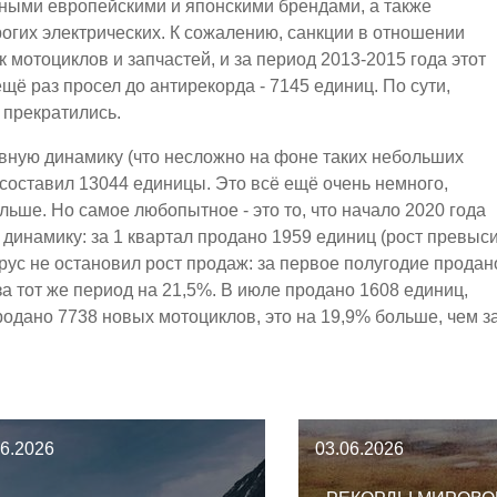
ными европейскими и японскими брендами, а также
рогих электрических. К сожалению, санкции в отношении
мотоциклов и запчастей, и за период 2013-2015 года этот
ещё раз просел до антирекорда - 7145 единиц. По сути,
 прекратились.
тивную динамику (что несложно на фоне таких небольших
составил 13044 единицы. Это всё ещё очень немного,
льше. Но самое любопытное - это то, что начало 2020 года
инамику: за 1 квартал продано 1959 единиц (рост превыс
рус не остановил рост продаж: за первое полугодие продан
а тот же период на 21,5%. В июле продано 1608 единиц,
родано 7738 новых мотоциклов, это на 19,9% больше, чем з
06.2026
03.06.2026