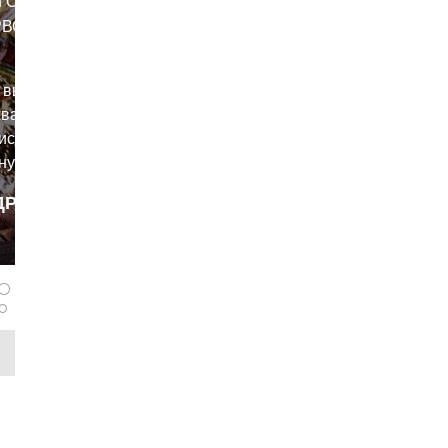
ГО
РВОМ
 выдал
ват на
исав в
ную
мя
ДРОБНЕЕ
вые три
panferov
нете
6,8
оциклов,
нный
 11%.