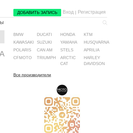
Вход
Регистрация
|
ДОБАВИТЬ ЗАПИСЬ
РЫ
BMW
DUCATI
HONDA
KTM
KAWASAKI
SUZUKI
YAMAHA
HUSQVARNA
POLARIS
CAN AM
STELS
APRILIA
А
CFMOTO
TRIUMPH
ARCTIC
HARLEY
CAT
DAVIDSON
Все производители