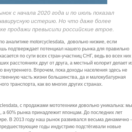
ок с начала 2020 года и по июль показал
навирусную истерию. Но что даже более
ке продажи превысили российские втрое.
о аналитике motorcyclesdata, довольно низкие, если
 лишь подтверждает потенциал нашего рынка для правильно
асается по сути всех стран-участниц СНГ, ведь во всех них
их расстояниях друг от друга, а местный колорит делает и
о внутреннего. Впрочем, пока доходы населения здесь не
ственную часть жизни большинства, да и малокубатурная
ого транспорта, как во многих других странах.
clesdata, с продажами мототехники довольно уникальна: м
i
, а 60% рынка принадлежит японцам. До последних лет
ре. В 2013 году наш рынок развивался весьма динамично -
В предшествующие годы индустрию подстёгивали новые