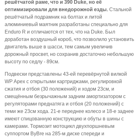
решётчатой раме, что и 390 Duke, но её
оптимизировали для внедорожной езды.
Стальной
решётчатый подрамник на болтах и литой
алюминиевый маятник разработаны специально для
Enduro R и отличаются от тех, что на Duke. Был
доработан воздушный короб, что позволило установить
двигатель выше в шасси, тем самым увеличив
дорожный просвет, но сохранив достаточно небольшую
высоту по седлу - 89см.
Подвески представлены 43-ей перевёрнутой вилкой
WP Apex с открытыми картриджами, регулировкой
сжатия и отбоя (30 положений) и ходом 23см, и
смещённым безрычажным задним амортизатором с
регуляторами преднатяга и отбоя (20 положений) с
теми же 23см хода. 21-е переднее колесо и 18-е заднее
имеют спицованную конструкцию и обуты в шины с
камерами. Тормозит мотоцикл двухпоршневым
суппортом ByBre на 285-м диске спереди и