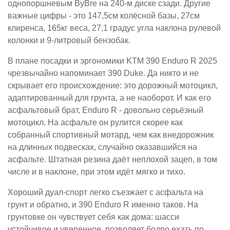
однопоршневым ByBre на 240-м диске сзади. Другие
важные цифры - это 147,5см колёсной базы, 27см
клиренса, 165кг веса, 27,1 градус угла наклона рулевой
колонки и 9-литровый бензобак.
В плане посадки и эргономики KTM 390 Enduro R 2025
чрезвычайно напоминает 390 Duke. Да никто и не
скрывает его происхождение: это дорожный мотоцикл,
адаптированный для грунта, а не наоборот. И как его
асфальтовый брат, Enduro R - довольно серьёзный
мотоцикл. На асфальте он рулится скорее как
собранный спортивный мотард, чем как внедорожник
на длинных подвесках, случайно оказавшийся на
асфальте. Штатная резина даёт неплохой зацеп, в том
числе и в наклоне, при этом идёт мягко и тихо.
Хороший дуал-спорт легко съезжает с асфальта на
грунт и обратно, и 390 Enduro R именно таков. На
грунтовке он чувствует себя как дома: шасси
устойчивое и уверенное, позволяет бодро ехать по