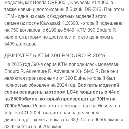
моделей, как Honda CRF300L, Kawasaki KLX300, а
также новый и долгожданный Suzuki DR-Z4S. При этом
KTM - одна из самых бюджетных моделей этого
сегмента: после Kawasaki KLX300, который подешевел
на 750 долларов, с 6199 до 5449, KTM 390 Enduro R
является вторым по доступности, с его ценником в
5499 долларов.
ДВИГАТЕЛЬ KTM 390 ENDURO R 2025
На 2025 год 390-я серия KTM пополнилась моделями
Enduro R, Adventure R, Adventure X и SMC R. Все они
являются производными от 390 Duke, который был
полностью обновлён на 2024 год.
Все пять моделей
серии оснащены мотором LC4c мощностью 44лс
на 8500об/мин, который производит до 39Нм на
7000об/мин.
Ровно этот же мотор стоит на Husqvarna
Vitpilen 401 2024 года, которая на реальном
диностенде с колеса показала 38,92лс на 9050об/мин и
32,4Нм тяги на 6670об/мин.