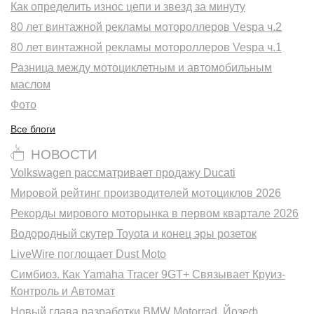
Как определить износ цепи и звезд за минуту
80 лет винтажной рекламы мотороллеров Vespa ч.2
80 лет винтажной рекламы мотороллеров Vespa ч.1
Разница между мотоциклетным и автомобильным
маслом
Фото
Все блоги
НОВОСТИ
Volkswagen рассматривает продажу Ducati
Мировой рейтинг производителей мотоциклов 2026
Рекорды мирового моторынка в первом квартале 2026
Водородный скутер Toyota и конец эры розеток
LiveWire поглощает Dust Moto
Симбиоз. Как Yamaha Tracer 9GT+ Связывает Круиз-
Контроль и Автомат
Новый глава разработки BMW Motorrad. Йозеф