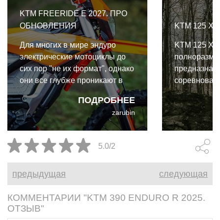
KTM FREERIDE E 2027. ПРО
ОБНОВЛЕНИЯ
KTM 125 XC
Для многих в мире эндуро
KTM 125 XC 
электрические мотоциклы до
полноразме
сих пор "не их формат", однако
предназнач
они все глубже проникают в
соревновани
оффроуд-сегмент: на трейлах
GNCC и Hare
ПОДРОБНЕЕ
таких байков становится все
мотоциклы у
zarubin
больше. И удивительно, что
соревновани
KTM так долго раскачивался с
включая кл
запуском Freeride E.
Pro-Am в не
5.0/2
популярной
предыдущая
следующая
КОММЕНТАРИИ "KTM 390 ENDURO R 2025.
ОТЗЫВ"