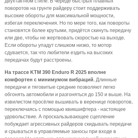
двухтактном стиле. В череде быстрых плавных
поворотов на грунте райдеру стоит поддерживать
высокие обороты для максимальной мощности,
избегая переключения. Но по мере того, как повороты
становятся более крутыми, придётся скинуть передачу
или две, чтобы не жертвовать скоростью на выходе.
Если обороты упадут слишком низко, то мотор
сдувается, так что любители ездить на высоких
передачах будут расстроены.
На трассе KTM 390 Enduro R 2025 вполне
комфортен с минимумом вибраций.
Длинные
передачи и тяговитые средние позволяют легко
обгонять автомобили и разгоняться до 150 и выше. На
извилистом просёлке вышивать в веренице поворотов,
переключаясь с помощью квикшифтера - настоящее
удовольствие. А проскальзывающее сцепление
побуждает агрессивных райдеров скидывать передачи
и срываться в управляемые заносы при входе в