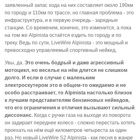
заявленный запас хода на них составляет около 190км
по городу и 110км по трассе, но главная проблема - это
инфраструктура, и в первую очередь - зарядные
станции. Со временем, конечно, это изменится, а пока
на том же Alpinista остаётся ездить по городу и по
треку. Ведь по сути, LiveWire Alpinista - это мощный и
превосходно управляемый спортивный нейкед.
Увы, да.
Это очень бодрый и даже агрессивный
мотоцикл, но веселье на нём длится не слишком
долго. И если в случае с маленьким
электроскутером это в общем-то ожидаемо и не
особо расстраивает, то Alpinista настолько близок
к лучшим представителям бензиновых нейкедов,
что его ограничения и отличия вызывают сильный
диссонанс.
Когда с ручки газа на выходе из поворота
он задирает переднее колесо - сложно перестать хотеть
проехать на нём ещё километров четыреста за один
раз. Но новый LiveWire S2 Alpinista - как песня в жанре