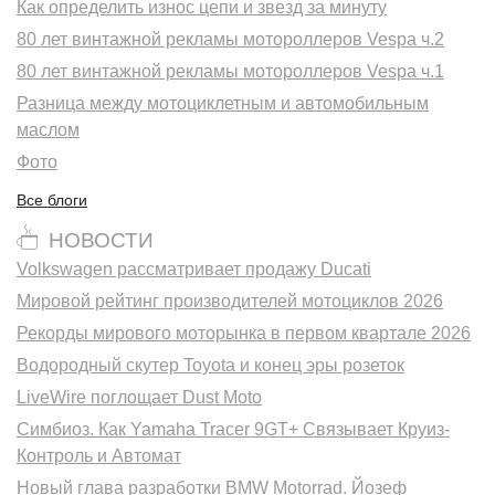
Как определить износ цепи и звезд за минуту
80 лет винтажной рекламы мотороллеров Vespa ч.2
80 лет винтажной рекламы мотороллеров Vespa ч.1
Разница между мотоциклетным и автомобильным
маслом
Фото
Все блоги
НОВОСТИ
Volkswagen рассматривает продажу Ducati
Мировой рейтинг производителей мотоциклов 2026
Рекорды мирового моторынка в первом квартале 2026
Водородный скутер Toyota и конец эры розеток
LiveWire поглощает Dust Moto
Симбиоз. Как Yamaha Tracer 9GT+ Связывает Круиз-
Контроль и Автомат
Новый глава разработки BMW Motorrad. Йозеф