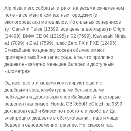
Alpinista и его собратья играют на весьма оживлённом
поле - в сегменте компактных городских (и
окологородских) мотоциклов. Из сильных соперников
тут Can-Am Pulse (13399, все цены в долларах) и Origin
(14499), BMW CE 04 (12195) и 02 (7599), Kawasaki Ninja
e1 (7899) и Z e1 (7599), плюс Zero FX и FXE (12495).
Ближайшие по ценнику соседи обычно имеют
примерно такой же запас хода, а те, что прилично
дешевле - заметно меньшие батареи и доступный
километраж.
Однако, все эти модели конкурируют ещё и с
дешёвыми среднекубатурными бензиновыми
нейкедами и дорожными спортбайками. А некоторые
решения (например, Honda CBR650R eClutch за 9399
долларов) ещё и близки по простоте и удобству. Да,
электроцикл дешевле в обслуживании, тише и чище,
бодрее и одновременно плавнее. Но, скажем так,