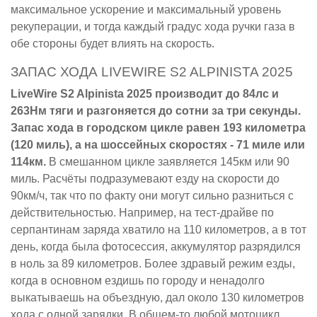
максимальное ускорение и максимальный уровень
рекуперации, и тогда каждый градус хода ручки газа в
обе стороны будет влиять на скорость.
ЗАПАС ХОДА LIVEWIRE S2 ALPINISTA 2025
LiveWire S2 Alpinista 2025 производит до 84лс и
263Нм тяги и разгоняется до сотни за три секунды.
Запас хода в городском цикле равен 193 километра
(120 миль), а на шоссейных скоростях - 71 миле или
114км.
В смешанном цикле заявляется 145км или 90
миль. Расчёты подразумевают езду на скорости до
90км/ч, так что по факту они могут сильно разниться с
действительностью. Например, на тест-драйве по
серпантинам заряда хватило на 110 километров, а в тот
день, когда была фотосессия, аккумулятор разрядился
в ноль за 89 километров. Более здравый режим езды,
когда в основном ездишь по городу и ненадолго
выкатываешь на объездную, дал около 130 километров
хода с одной зарядки. В общем-то любой мотоцикл