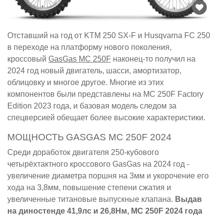
Отставший на год от KTM 250 SX-F и Husqvarna FC 250
в переходе на платформу нового поколения,
кроссовый
GasGas MC 250F
наконец-то получил на
2024 год новый двигатель, шасси, амортизатор,
облицовку и многое другое. Многие из этих
компонентов были представлены на MC 250F Factory
Edition 2023 года, и базовая модель следом за
спецверсией обещает более высокие характеристики.
МОЩНОСТЬ GASGAS MC 250F 2024
Среди доработок двигателя 250-кубового
четырёхтактного кроссового GasGas на 2024 год -
увеличение диаметра поршня на 3мм и укорочение его
хода на 3,8мм, повышение степени сжатия и
увеличенные титановые выпускные клапана.
Выдав
на диностенде 41,9лс и 26,8Нм, MC 250F 2024 года