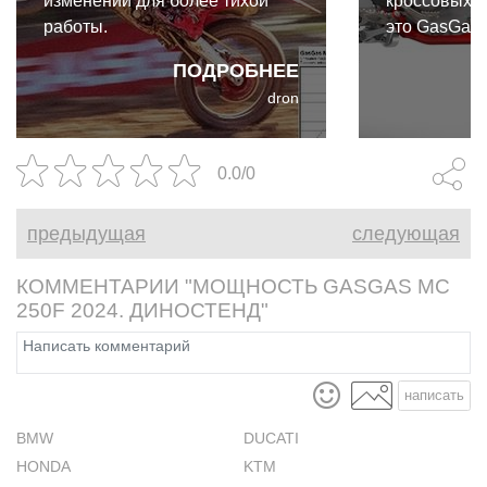
изменений для более тихой
кроссовых м
работы.
это GasGas 
может себе 
ПОДРОБНЕЕ
низкую цену 
dron
использован
деталей, на
выпускного 
0.0/0
резонансной
отказа от н
предыдущая
следующая
КОММЕНТАРИИ "МОЩНОСТЬ GASGAS MC
250F 2024. ДИНОСТЕНД"
написать
BMW
DUCATI
HONDA
KTM