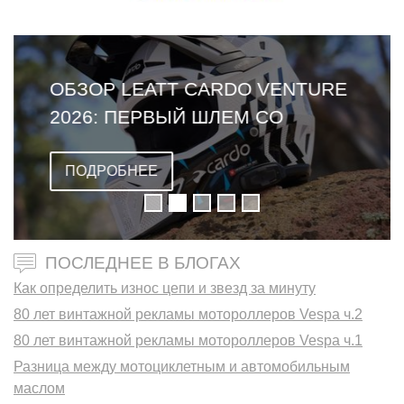
ОБЗОР LEATT CARDO VENTURE
2026: ПЕРВЫЙ ШЛЕМ СО
ВСТРОЕННОЙ ГАРНИТУРОЙ
ПОДРОБНЕЕ
ПОСЛЕДНЕЕ В БЛОГАХ
Как определить износ цепи и звезд за минуту
80 лет винтажной рекламы мотороллеров Vespa ч.2
80 лет винтажной рекламы мотороллеров Vespa ч.1
Разница между мотоциклетным и автомобильным
маслом