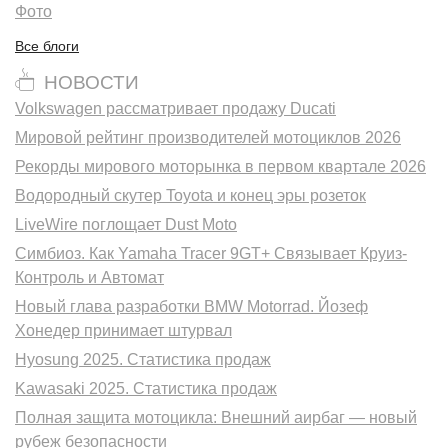
Фото
Все блоги
НОВОСТИ
Volkswagen рассматривает продажу Ducati
Мировой рейтинг производителей мотоциклов 2026
Рекорды мирового моторынка в первом квартале 2026
Водородный скутер Toyota и конец эры розеток
LiveWire поглощает Dust Moto
Симбиоз. Как Yamaha Tracer 9GT+ Связывает Круиз-
Контроль и Автомат
Новый глава разработки BMW Motorrad. Йозеф
Хонедер принимает штурвал
Hyosung 2025. Статистика продаж
Kawasaki 2025. Статистика продаж
Полная защита мотоцикла: Внешний аирбаг — новый
рубеж безопасности