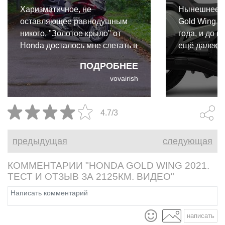
Харизматичное, не
Нынешнее п
оставляющее равнодушным
Gold Wing з
никого, "Золотое крыло" от
года, и до 
Honda досталось мне слетать в
ещё далеко.
Кронштадт, Питер и покататься
производите
ПОДРОБНЕЕ
по Москве и Подмосковью.
ряд неболь
vovairish
Потестить в интенсивном
обе версии 
трафике города и на трассе.
2021 год.
4.7/3
предыдущая
следующая
КОММЕНТАРИИ "HONDA GOLD WING 2021.
ТЕСТ И ОТЗЫВ ЗА 2125КМ. ВИДЕО"
написать