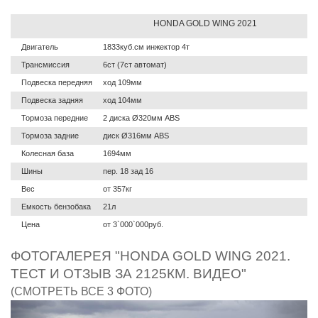
HONDA GOLD WING 2021
Двигатель
1833куб.см инжектор 4т
Трансмиссия
6ст (7ст автомат)
Подвеска передняя
ход 109мм
Подвеска задняя
ход 104мм
Тормоза передние
2 диска Ø320мм ABS
Тормоза задние
диск Ø316мм ABS
Колесная база
1694мм
Шины
пер. 18 зад 16
Вес
от 357кг
Емкость бензобака
21л
Цена
от 3`000`000руб.
ФОТОГАЛЕРЕЯ "HONDA GOLD WING 2021.
ТЕСТ И ОТЗЫВ ЗА 2125КМ. ВИДЕО"
(СМОТРЕТЬ ВСЕ 3 ФОТО)