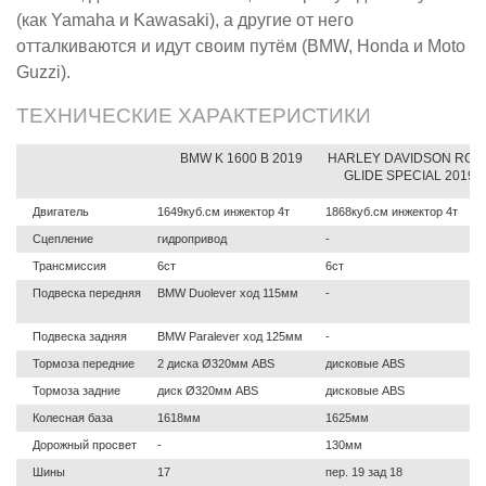
(как Yamaha и Kawasaki), а другие от него
отталкиваются и идут своим путём (BMW, Honda и Moto
Guzzi).
ТЕХНИЧЕСКИЕ ХАРАКТЕРИСТИКИ
BMW K 1600 B 2019
HARLEY DAVIDSON ROA
GLIDE SPECIAL 2019
Двигатель
1649куб.см инжектор 4т
1868куб.см инжектор 4т
Сцепление
гидропривод
-
Трансмиссия
6ст
6ст
Подвеска передняя
BMW Duolever ход 115мм
-
Подвеска задняя
BMW Paralever ход 125мм
-
Тормоза передние
2 диска Ø320мм ABS
дисковые ABS
Тормоза задние
диск Ø320мм ABS
дисковые ABS
Колесная база
1618мм
1625мм
Дорожный просвет
-
130мм
Шины
17
пер. 19 зад 18