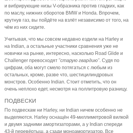
и вибрирующие низы V-образника против гладких, как
по маслу, нижних оборотов BMW и Honda. Впрочем,
крутнув газ, вы пойдёте на взлёт независимо от того, на
чём из них сидите.
Учитывая, что мы совсем недавно ездили на Harley и
на Indian, а остальные участники сравнения уже не
новички на рынке, интересно, насколько Road Glide и
Challenger превосходят
"старую гвардию"
. Судя по
цифрам, оба могут смело потягаться с любым из
остальных, кроме, разве что, шестицилиндровых
монстров. Особенно Indian. Стоит отметить, что он
очень неплохо едет, несмотря на поллитровую разницу.
ПОДВЕСКИ
По подвескам ни Harley, ни Indian ничем особенно не
выделяются. Harley оснащён 49-миллиметровой вилкой
и двумя задними амортизаторами, а у Indian спереди
43-й перевёртыш, а сзади моноамортизатор. Все