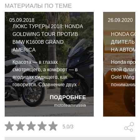
МАТЕРИАЛЫ ПО ТЕМЕ
05.09.2018
26.09.2020
ЛЮКС ТУРЕРЫ 2018: HONDA
GOLDWING TOUR ПРОТИВ
HONDA GOL
BMW K1600B GRAND
ДЛИТЕЛЬН
AMERICA
НА АВТОМА
Красота — в глазах
Honda прод
смотрящего, а комфорт — в
свой флагма
ягодицах сидящего, как
Gold Wing в
говорится. Сравнение двух
понимании п
люкс туреров 2018 года - 12
году, и трид
ПОДРОБНЕЕ
цилиндров, 48 клапанов, 250
турера с ра
mototeamrussia
литров багажа и 1600 км.
капотировко
системой я
прекрасной 
5.0/3
достойной с
предков. Дл