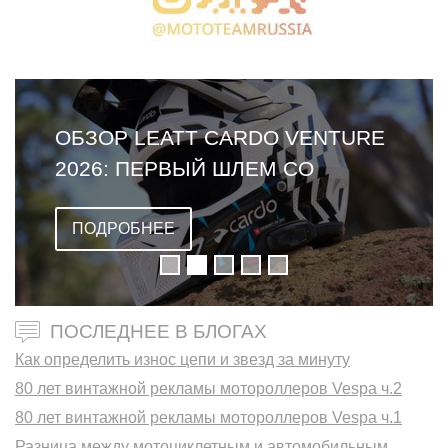
ОБЗОР LEATT CARDO VENTURE
2026: ПЕРВЫЙ ШЛЕМ СО
ВСТРОЕННОЙ ГАРНИТУРОЙ
ПОДРОБНЕЕ
ПОСЛЕДНЕЕ В БЛОГАХ
Как определить износ цепи и звезд за минуту
80 лет винтажной рекламы мотороллеров Vespa ч.2
80 лет винтажной рекламы мотороллеров Vespa ч.1
Разница между мотоциклетным и автомобильным