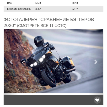
Вес
336кг
387кг
Емкость бензобака
26,5л
22,7л
ФОТОГАЛЕРЕЯ "СРАВНЕНИЕ БЭГГЕРОВ
2020"
(СМОТРЕТЬ ВСЕ 11 ФОТО)
Предыдущий
След