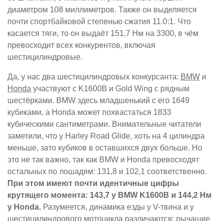
диаметром 108 миллиметров. Также он выделяется
почти спортбайковой степенью сжатия 11.0:1. Что
касается тяги, то он выдаёт 151,7 Нм на 3300, в чём
превосходит всех конкурентов, включая
шестицилиндровые.
Да, у нас два шестицилиндровых конкурсанта:
BMW
и
Honda
участвуют с K1600B и Gold Wing с рядным
шестёрками. BMW здесь младшенький с его 1649
кубиками, а Honda может похвастаться 1833
кубическими сантиметрами. Внимательные читатели
заметили, что у Harley Road Glide, хоть на 4 цилиндра
меньше, зато кубиков в оставшихся двух больше. Но
это не так важно, так как BMW и Honda превосходят
остальных по лошадям: 131,8 и 102,1 соответственно.
При этом имеют почти идентичные цифры
крутящего момента: 143,7 у BMW K1600B и 144,2 Нм
у Honda.
Разумеется, динамика езды у V-твина и у
шестицилиндрового мотоцикла различаются: рычащие