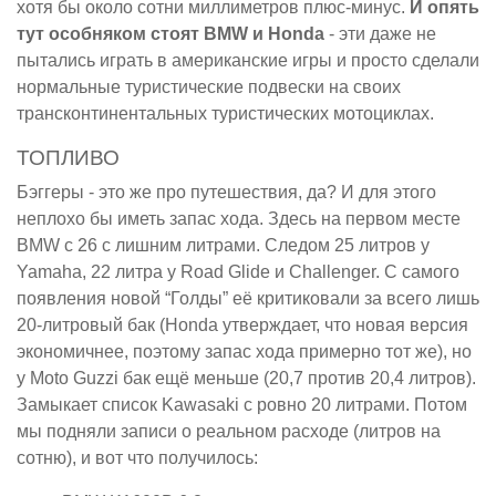
хотя бы около сотни миллиметров плюс-минус.
И опять
тут особняком стоят BMW и Honda
- эти даже не
пытались играть в американские игры и просто сделали
нормальные туристические подвески на своих
трансконтинентальных туристических мотоциклах.
ТОПЛИВО
Бэггеры - это же про путешествия, да? И для этого
неплохо бы иметь запас хода. Здесь на первом месте
BMW с 26 с лишним литрами. Следом 25 литров у
Yamaha, 22 литра у Road Glide и Challenger. С самого
появления новой “Голды” её критиковали за всего лишь
20-литровый бак (Honda утверждает, что новая версия
экономичнее, поэтому запас хода примерно тот же), но
у Moto Guzzi бак ещё меньше (20,7 против 20,4 литров).
Замыкает список Kawasaki с ровно 20 литрами. Потом
мы подняли записи о реальном расходе (литров на
сотню), и вот что получилось: