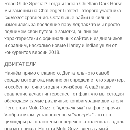
Road Glide Special? Тогда и Indian Chieftain Dark Horse
мы заменим на Challenger Limited - второго участника
"живого"
сравнения. Остальные байки не сильно
изменились за последние пару лет, так что мы просто
поднимем свои путевые заметки, выпишем
характеристики с официальных сайтов и из дневников,
и сравним, насколько новые Harley и Indian ушли от
конкурентов версии 2018.
ДВИГАТЕЛИ
Начнём прямо с главного. Двигатель - это самоё
сердце мотоцикла, именно он определяет его характер,
и особенно точно это для круизёров. А ещё наше
сравнение делает интереснее тот факт, что мы сегодня
обсуждаем самые различные конфигурации двигателя.
Чего стоит Moto Guzzi с
"крошечным"
на фоне прочих
V-образником, установленным
"поперёк"
- то есть,
цилиндры расположены поперечно, а коленвал - вдоль
оси мотоцикла. Но хотя Moto Guzzi здесь самый