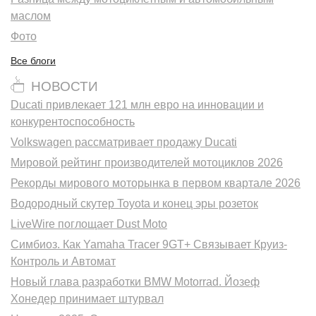
маслом
Фото
Все блоги
НОВОСТИ
Ducati привлекает 121 млн евро на инновации и
конкурентоспособность
Volkswagen рассматривает продажу Ducati
Мировой рейтинг производителей мотоциклов 2026
Рекорды мирового моторынка в первом квартале 2026
Водородный скутер Toyota и конец эры розеток
LiveWire поглощает Dust Moto
Симбиоз. Как Yamaha Tracer 9GT+ Связывает Круиз-
Контроль и Автомат
Новый глава разработки BMW Motorrad. Йозеф
Хонедер принимает штурвал