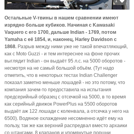
1
Остальные V-твины в нашем сравнении имеют
изрядно больше кубиков. Начиная с Kawasaki
Vaquero с его 1700, дальше Indian - 1769, потом
Yamaha с её 1854, и, наконец, Harley Davidson c
1868.
Разрыв между ними уже не такой впечатляющий,
как с Moto Guzzi - и тем интереснее на фоне прочих
выглядит Indian - он выдаёт 95 л.с. на 5000 оборотов -
несмотря на не самый большой объём. (Тут надо
отметить, что в некоторых тестах Indian Challenger
показал заметно меньше лошадей - но это потому, что
компания зачем-то предоставила на испытания
предсерийный образец с отсечкой на 5000, в то время
как серийный движок PowerPlus на 5500 оборотов
выдаёт аж 122 лошади с коленвала, а отсечка у него на
6500). Водяное охлаждение несомненно идёт ему на
пользу, так же как верхний распредвал вместо архаики
со штангами, 8 клапанов и упомянутые поршни