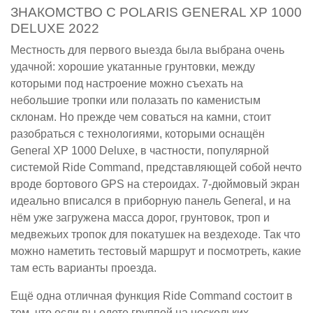
ЗНАКОМСТВО С POLARIS GENERAL XP 1000
DELUXE 2022
Местность для первого выезда была выбрана очень
удачной: хорошие укатанные грунтовки, между
которыми под настроение можно съехать на
небольшие тропки или полазать по каменистым
склонам. Но прежде чем соваться на камни, стоит
разобраться с технологиями, которыми оснащён
General XP 1000 Deluxe, в частности, популярной
системой Ride Command, представляющей собой нечто
вроде бортового GPS на стероидах. 7-дюймовый экран
идеально вписался в приборную панель General, и на
нём уже загружена масса дорог, грунтовок, троп и
медвежьих тропок для покатушек на вездеходе. Так что
можно наметить тестовый маршрут и посмотреть, какие
там есть варианты проезда.
Ещё одна отличная функция Ride Command состоит в
том, что если вы едете группой на нескольких