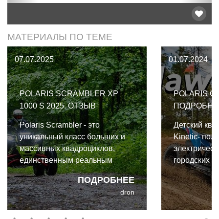
МАТЕРИАЛЫ ПО ТЕМЕ
07.07.2025
01.07.2024
POLARIS SCRAMBLER XP
POLARIS O
1000 S 2025. ОТЗЫВ
ПОДРОБНО
Polaris Scrambler - это
Детский ква
уникальный класс больших и
Kinetic- пол
массивных квадроциклов,
электрическ
единственным реальным
городских п
конкурентом которым можно
По крайней 
ПОДРОБНЕЕ
назвать Can-Am Renegade X.
подразумева
dron
марка, заре
Polaris.