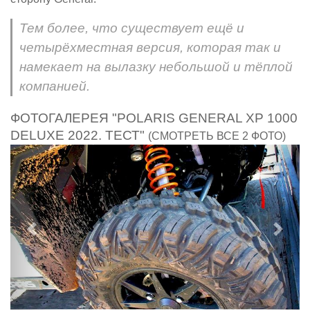
Тем более, что существует ещё и
четырёхместная версия, которая так и
намекает на вылазку небольшой и тёплой
компанией.
ФОТОГАЛЕРЕЯ "POLARIS GENERAL XP 1000
DELUXE 2022. ТЕСТ"
(СМОТРЕТЬ ВСЕ 2 ФОТО)
Предыдущий
След