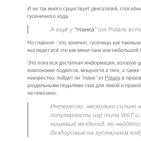
И не так много существует двигателей, способ
гусеничного хода.
А ещё у
"танка"
от Polaris ес
Но главное - это, конечно, гусеницы как таковы
выглядит всё это как мини-танк или небольшой 
Это пока вся доступная информация, которую у
компоновке подвесок, мощности и тяге, а также 
неизвестно, пойдёт ли
"танк"
от
Polaris
в произ
раздельными педалями газа для левой и правой г
не показано.
Интересно, насколько сильно 
популярность игр типа WoT и 
нишевый вездеход, но найдёт
бездорожью на гусеничном ходу