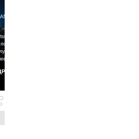
N 2025.
Я
rtsman на
 получит
лучшений,
лее
вращение
ДРОБНЕЕ
ым
dron
бные
ельный