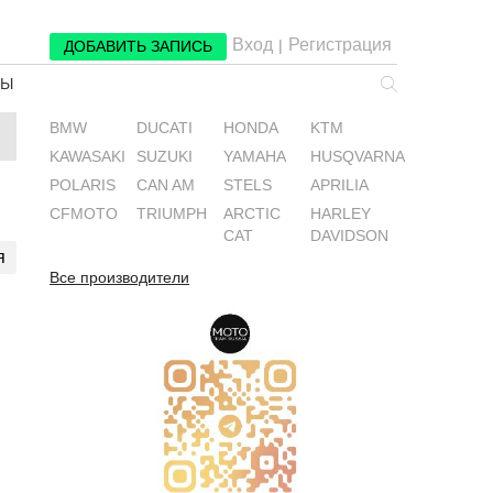
Вход
Регистрация
|
ДОБАВИТЬ ЗАПИСЬ
РЫ
BMW
DUCATI
HONDA
KTM
KAWASAKI
SUZUKI
YAMAHA
HUSQVARNA
POLARIS
CAN AM
STELS
APRILIA
CFMOTO
TRIUMPH
ARCTIC
HARLEY
CAT
DAVIDSON
я
Все производители