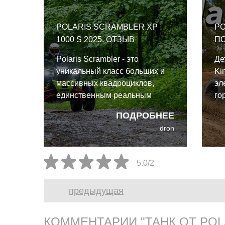
POLARIS SCRAMBLER XP
PO
1000 S 2025. ОТЗЫВ
П
Polaris Scrambler - это
Де
уникальный класс больших и
Ki
массивных квадроциклов,
эл
единственным реальным
го
конкурентом которым можно
По
ПОДРОБНЕЕ
назвать Can-Am Renegade X.
по
dron
ма
Pol
5.0/2
предыдущая
КОММЕНТАРИИ "ТАНК ОТ POL