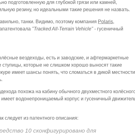
но подготовленную для глубокой грязи или камней,
льную резину, но идеальными такие решения не назвать.
Правильно, танки. Видимо, поэтому компания
Polaris
,
запатентовала
"Tracked All-Terrain Vehicle"
- гусеничный
олёсные вездеходы, есть и заводские, и афтермаркетные
е ступицы, которые не слишком хорошо выносят такие
шкуре имеет шансы понять, что сломаться в дикой местности
ь.
вездехода похожа на кабину обычного двухместного колёсног
д имеет водонепроницаемый корпус и гусеничный движител
к следует из патентного описания:
редство 10 сконфигурировано для