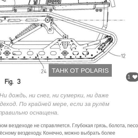
ТАНК ОТ POLARIS
1
и дождь, ни снег, ни сумерки, ни даже
еход. По крайней мере, если за рулём
правильно оснащена.
ом вездеходе не справляется. Глубокая грязь, болота, песо
олёсному вездеходу. Конечно, можно выбрать более