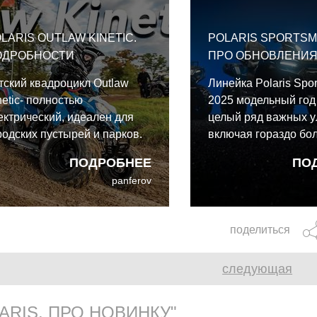
LARIS OUTLAW KINETIC.
POLARIS SPORTSMA
ОДРОБНОСТИ
ПРО ОБНОВЛЕНИ
тский квадроцикл Outlaw
Линейка Polaris Spo
netic- полностью
2025 модельный год
ектрический, идеален для
целый ряд важных у
родских пустырей и парков.
включая гораздо бо
 крайней мере, это
жёсткое шасси, воз
ПОДРОБНЕЕ
ПО
дразумевает новая торговая
модели X2 с откидн
panferov
рка, зарегистрированная
кузовом, более удо
aris.
сиденья и дополнит
багажный объём.
поделиться
следующая
ARIS. ПРО НОВИНКУ"