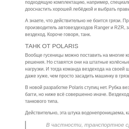
подходящую комплектацию, например, специаль
дооснастить хорошей лебёдкой и выбрать прави
А знаете, что действительно не боится грязи. 
производитель автовездеходов Ranger и RZR, 
вездеход. Короче говоря, танк.
ТАНК ОТ POLARIS
Вообще гусеницы можно поставить на многие к
решения. Но ставятся они на штатные колёсны
нагрузки. И тогда команда вездехода на своей 
даже хуже, чем просто засадить машинку в гряз
В новой разработке Polaris ступиц нет. Рубка 
багги, но ниже всё совершенно иначе. Вездехо
танкового типа.
Действительно, эта штука водонепроницаема, ка
В частности, транспортное с