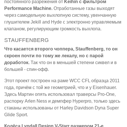
постоянного разрежения от
Keihin с фильтром
Performance Machine.
Отработанные газы выходят
через самодельную выхлопную систему, увенчанную
глушителем Jekill and Hyde с электронно управляемым
клапаном, регулирующим громкость выхлопа.
STAUFFENBERG
Что касается второго чоппера, Stauffenberg, то он
скроен почти по тому же лекалу, но с парой
доработок.
Так что он в меньшей степени сиквел и в
большей - спин-офф.
Этот проект построен на раме WCC CFL образца 2011
года, причём с той же геометрией, что и у Eisenhauer.
Здесь Мартин опять использовал траверсы Pro-One,
распорку Arlen Ness и демпфер Hyperpro, только здесь
стаканы использованы от Harley Davidson Dyna Super
Glide Sport.
Колёса Lyndall Design V-Starr размером 21-е