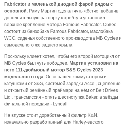
Fabricator и маленькой диодной фарой рядом с
основной.
Раму Мартин сделал чуть жёстче, добавив
дополнительную распорку к хребту и установил
верхнее крепление мотора Famous Fabricator. Обвес
состоит из бензобака Famous Fabricator, маслобака
WCC, сиденья собственного производства MB Cycles и
самодельного же заднего крыла.
Поскольку клиент хотел, чтобы его второй мотоцикл от
MB Cycles был чуть пободрее,
Мартин установил на
него 111-дюймовый мотор S&S Cycles 2023
модельного года.
Он оснащён коммутатором и
катушками от S&S, системой зарядки Accel, сцепление
и открытый ремённый праймари на нём от Belt Drives
Ltd., трансмиссия - опять шестиступка Baker, а звёзды
финальной передачи - Lyndall.
На впуске стоит доработанный фильтр K&N,
изначально разработанный для Harley-евского