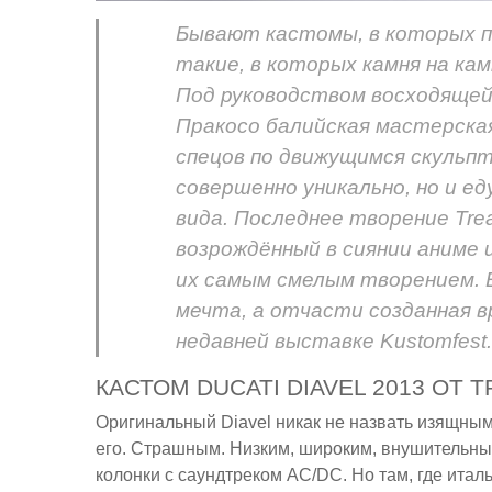
Бывают кастомы, в которых п
такие, в которых камня на ка
Под руководством восходящей
Пракосо балийская мастерская
спецов по движущимся скульп
совершенно уникально, но и е
вида. Последнее творение Treas
возрождённый в сиянии аниме 
их самым смелым творением. Е
мечта, а отчасти созданная в
недавней выставке Kustomfest.
КАСТОМ DUCATI DIAVEL 2013 ОТ
Оригинальный Diavel никак не назвать изящным
его. Страшным. Низким, широким, внушительным 
колонки с саундтреком AC/DC. Но там, где итал