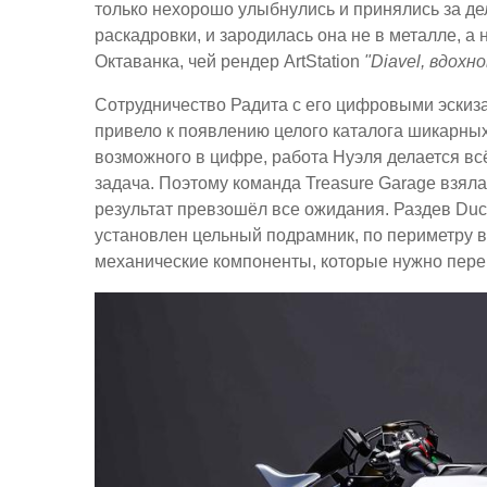
только нехорошо улыбнулись и принялись за де
раскадровки, и зародилась она не в металле, а 
Октаванка, чей рендер ArtStation
"Diavel, вдох
Сотрудничество Радита с его цифровыми эскиз
привело к появлению целого каталога шикарных
возможного в цифре, работа Нуэля делается всё
задача. Поэтому команда Treasure Garage взяла
результат превзошёл все ожидания. Раздев Duca
установлен цельный подрамник, по периметру в 
механические компоненты, которые нужно пере