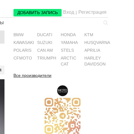
Вход
Регистрация
|
ДОБАВИТЬ ЗАПИСЬ
РЫ
BMW
DUCATI
HONDA
KTM
KAWASAKI
SUZUKI
YAMAHA
HUSQVARNA
POLARIS
CAN AM
STELS
APRILIA
CFMOTO
TRIUMPH
ARCTIC
HARLEY
CAT
DAVIDSON
я
Все производители