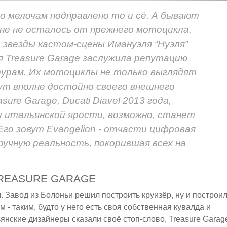
о мелочам подправлено то и сё. А бывают
мне не осталось от прежнего мотоцикла.
 звезды кастом-сцены Имануэля “Нуэля”
 Treasure Garage заслужила репутацию
турам. Их мотоциклы не только выглядят
дут вполне достойно своего внешнего
ure Garage, Ducati Diavel 2013 года,
и итальянской ярости, возможно, станет
го зовут Evangelion - отчасти цифровая
ручную реальность, покорившая всех на
 TREASURE GARAGE
. Завод из Болоньи решил построить круизёр, ну и построи
- таким, будто у него есть своя собственная кувалда и
ьянские дизайнеры сказали своё стоп-слово, Treasure Garag