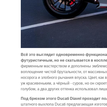
Всё это выглядит одновременно функционал
футуристичным, но не скатывается в коспле
фирменным мастерством и дополнены эмблемой 
воплощение чистой брутальности, от массивных
носорога и злобного рычания впуска. Цвет, как
уж красивеньким, а чёрный - суров, но он скрое
голубом, а два других оттенка использовал лиш
Под брюхом этого Ducati Diavel проходит п
штатного выхлопа Ducati предлагающая изгото