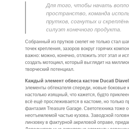
Для того, чтобы начать вопл
пространство, команда испол
прутков, согнутых и скреплё
силуэт конечного продукта.
Собранный из прутков скелет не только стал ш
точек крепления, зазоров вокруг горячих компо
важно: можно, конечно, отложить этот этап и и
создать мотоцикл, который выглядит на миллион
творческий потенциал.
Каждый элемент обвеса кастом Ducati Diave
элементы обтекателя спереди, новые боковые к
настолько изящный, что кажется, будто приклее
всё ещё прослеживается в кастоме, но только п
фантазия Treasure Garage. Светотехника тоже 
неотъемлемой частью кузова. Заводской головн
линзовку в фактурной акриловой оправе, прид