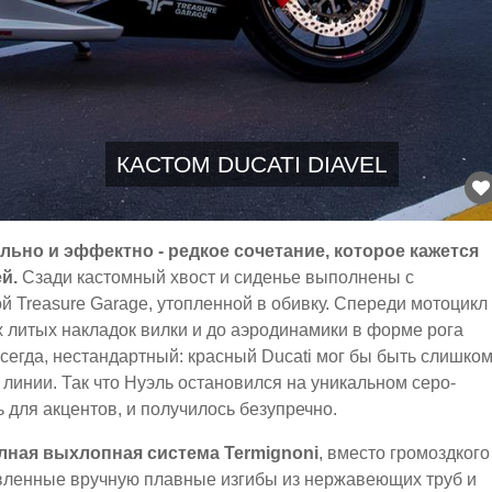
КАСТОМ DUCATI DIAVEL
ьно и эффектно - редкое сочетание, которое кажется
й.
Сзади кастомный хвост и сиденье выполнены с
Treasure Garage, утопленной в обивку. Спереди мотоцикл 
 литых накладок вилки и до аэродинамики в форме рога
 всегда, нестандартный: красный Ducati мог бы быть слишко
т линии. Так что Нуэль остановился на уникальном серо-
ь для акцентов, и получилось безупречно.
олная выхлопная система Termignoni
, вместо громоздкого
вленные вручную плавные изгибы из нержавеющих труб и