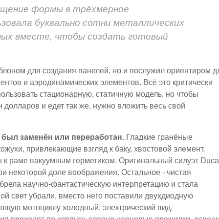
ощение формы в трёхмерное
ьзовала буквально сотни металлических
нных вместе, чтобы создать готовый
аблоном для создания панелей, но и послужил ориентиром д
нентов и аэродинамических элементов. Всё это критически
спользовать стационарную, статичную модель, но чтобы
 долларов и едет так же, нужно вложить весь свой
l был заменён или переработан.
Гладкие гранёные
ожухи, привлекающие взгляд к баку, хвостовой элемент,
н к раме вакуумным герметиком. Оригинальный силуэт Ducat
ри некоторой доле воображения. Остальное - чистая
обрела научно-фантастическую интерпретацию и стала
ой свет убрали, вместо него поставили двухдиодную
ающую мотоциклу холодный, электрический вид.