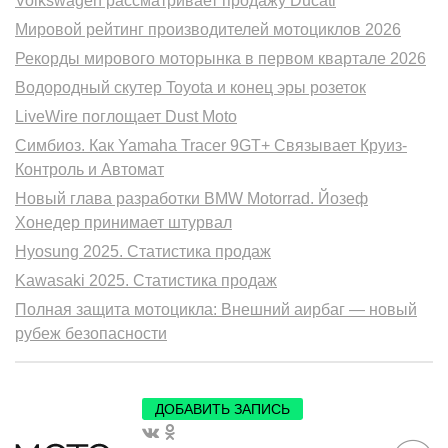
Volkswagen рассматривает продажу Ducati
Мировой рейтинг производителей мотоциклов 2026
Рекорды мирового моторынка в первом квартале 2026
Водородный скутер Toyota и конец эры розеток
LiveWire поглощает Dust Moto
Симбиоз. Как Yamaha Tracer 9GT+ Связывает Круиз-
Контроль и Автомат
Новый глава разработки BMW Motorrad. Йозеф
Хонедер принимает штурвал
Hyosung 2025. Статистика продаж
Kawasaki 2025. Статистика продаж
Полная защита мотоцикла: Внешний аирбаг — новый
рубеж безопасности
ДОБАВИТЬ ЗАПИСЬ