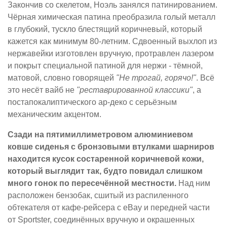
Закончив со скелетом, Ноэль занялся патинированием.
Чёрная химическая патина преобразила голый металл
в глубокий, тускло блестящий коричневый, который
кажется как минимум 80-летним. Сдвоенный выхлоп из
нержавейки изготовлен вручную, протравлен лазером
и покрыт специальной патиной для нержи - тёмной,
матовой, словно говорящей
"Не трогай, горячо!"
. Всё
это несёт вайб не
"реставрированной классики"
, а
постапокалиптического ар-деко с серьёзным
механическим акцентом.
Сзади на пятимиллиметровом алюминиевом
ковше сиденья с бронзовыми втулками шарниров
находится кусок состаренной коричневой кожи,
который выглядит так, будто повидал слишком
много гонок по пересечённой местности.
Над ним
расположен бензобак, сшитый из распиленного
обтекателя от кафе-рейсера с eBay и передней части
от Sportster, соединённых вручную и окрашенных