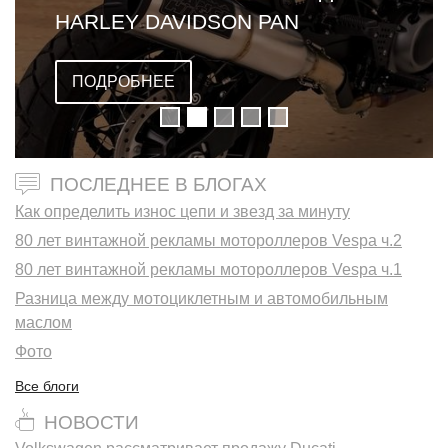
HARLEY DAVIDSON PAN
AMERICA
ПОДРОБНЕЕ
ПОСЛЕДНЕЕ В БЛОГАХ
Как определить износ цепи и звезд за минуту
80 лет винтажной рекламы мотороллеров Vespa ч.2
80 лет винтажной рекламы мотороллеров Vespa ч.1
Разница между мотоциклетным и автомобильным
маслом
Фото
Все блоги
НОВОСТИ