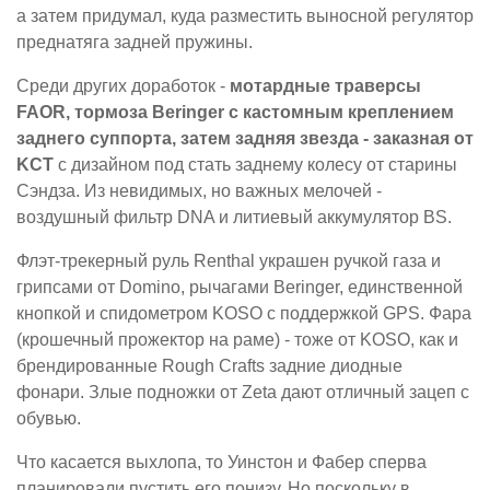
а затем придумал, куда разместить выносной регулятор
преднатяга задней пружины.
Среди других доработок -
мотардные траверсы
FAOR, тормоза Beringer с кастомным креплением
заднего суппорта, затем задняя звезда - заказная от
KCT
с дизайном под стать заднему колесу от старины
Сэндза. Из невидимых, но важных мелочей -
воздушный фильтр DNA и литиевый аккумулятор BS.
Флэт-трекерный руль Renthal украшен ручкой газа и
грипсами от Domino, рычагами Beringer, единственной
кнопкой и спидометром KOSO с поддержкой GPS. Фара
(крошечный прожектор на раме) - тоже от KOSO, как и
брендированные Rough Crafts задние диодные
фонари. Злые подножки от Zeta дают отличный зацеп с
обувью.
Что касается выхлопа, то Уинстон и Фабер сперва
планировали пустить его понизу. Но поскольку в