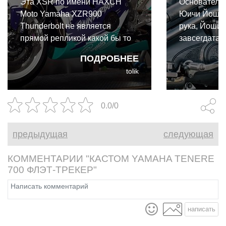
Эта XSR по имени HAXCH
Основатель 
Moto Yamaha XZR900
Юичи Йошиз
Thunderbolt не является
рука, Йошик
прямой репликой какой бы то
завсегдатаи
ни было классической Yamaha.
множества 
ПОДРОБНЕЕ
Скорее это сплав нескольких
Но в этом г
tolik
любимых моделей Марка
представле
Белла.
вероятно, 
из всех их п
0.0/0
основан на R
Classic 650,
предыдущая
следующая
таких RE.
КОММЕНТАРИИ "КАСТОМ YAMAHA TENERE
700 ФЛЭТ-ТРЕКЕР"
написать