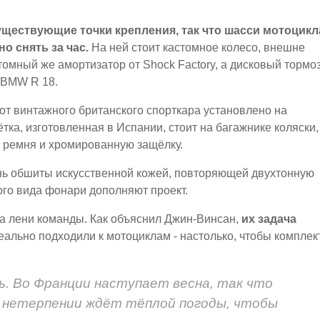
уществующие точки крепления, так что шасси мотоцикл
о снять за час.
На ней стоит кастомное колесо, внешне
омный же амортизатор от Shock Factory, а дисковый тормо
 BMW R 18.
 от винтажного британского спорткара установлено на
ка, изготовленная в Испании, стоит на багажнике коляски,
х ремня и хромированную защёлку.
нь обшиты искусственной кожей, повторяющей двухтонную
ого вида фонари дополняют проект.
за лени команды. Как объяснил Джин-Винсан,
их задача
еально подходили к мотоциклам - настолько, чтобы комплек
ь. Во Франции наступает весна, так что
в нетерпении ждёт тёплой погоды, чтобы