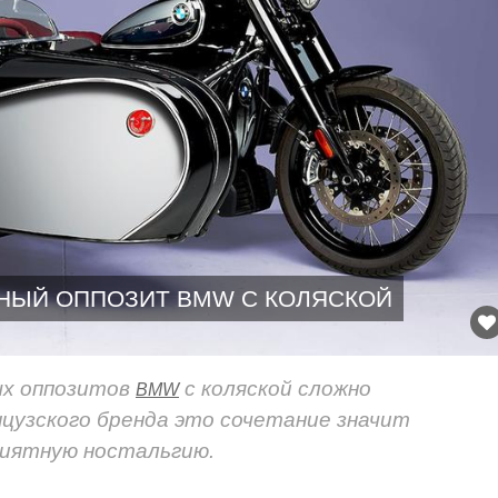
НЫЙ ОППОЗИТ BMW С КОЛЯСКОЙ
ых оппозитов
с коляской сложно
BMW
цузского бренда это сочетание значит
риятную ностальгию.