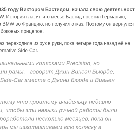
 1935 году Виктором Бастидом, начала свою деятельнос
W.
История гласит, что месье Бастид посетил Германию,
в BMW во Францию, но получил отказ. Поэтому он вернулся
 боковых прицепов.
аз переходила из рук в руки, пока четыре года назад её не
rnative Side-Car.
гинальными колясками Precision, но
аши рамы, - говорит Джин-Винсан Бьюрде,
 Side-Car вместе с Джини Бюрде и Вивьен
отому что прошлому владельцу недавно
ли, чтобы эти навыки ручной работы были
роработали несколько месяцев, пока он
ерь мы изготавливаем всю коляску в