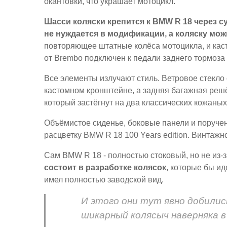
окантовки, что украшает мотоцикл.
Шасси коляски крепится к BMW R 18 через с
не нуждается в модификации, а коляску можн
повторяющее штатные колёса мотоцикла, и каст
от Brembo подключен к педали заднего тормоза
Все элементы излучают стиль. Ветровое стекло
кастомном кронштейне, а задняя багажная решёт
который застёгнут на два классических кожаны
Объёмистое сиденье, боковые панели и поруче
расцветку BMW R 18 100 Years edition. Винтажн
Сам BMW R 18 - полностью стоковый, но не из-
состоит в разработке колясок
, которые бы ид
имел полностью заводской вид.
И этого они тут явно добилис
шикарный колясыч наверняка 