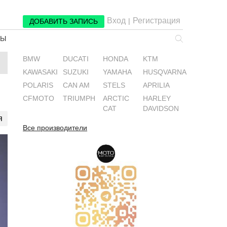
Вход
Регистрация
|
ДОБАВИТЬ ЗАПИСЬ
РЫ
BMW
DUCATI
HONDA
KTM
KAWASAKI
SUZUKI
YAMAHA
HUSQVARNA
POLARIS
CAN AM
STELS
APRILIA
CFMOTO
TRIUMPH
ARCTIC
HARLEY
CAT
DAVIDSON
я
Все производители