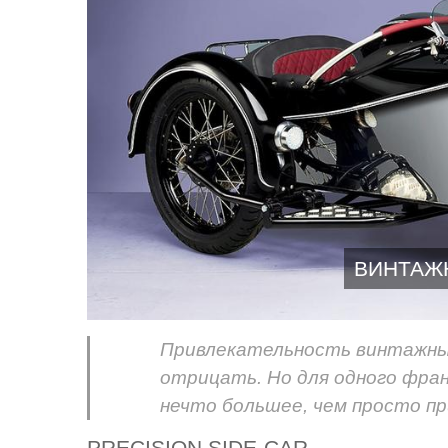
ВИНТАЖ
Привлекательность винтажн
отрицать. Но для одного фран
нечто большее, чем просто п
PRECISION SIDE-CAR