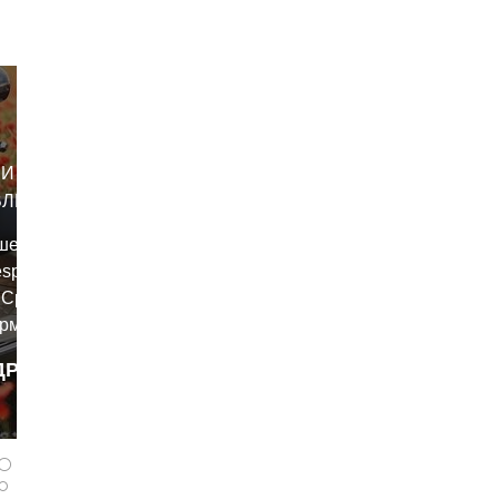
И SPRINT
ОВЛЕНИЯ
шения
espa
. Среди них
рмоза,
я
ДРОБНЕЕ
tolik
 и даже
айна.