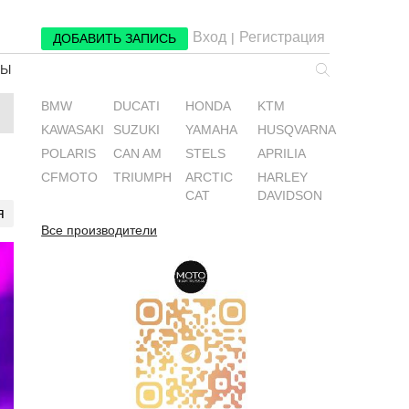
Вход
Регистрация
|
ДОБАВИТЬ ЗАПИСЬ
РЫ
BMW
DUCATI
HONDA
KTM
KAWASAKI
SUZUKI
YAMAHA
HUSQVARNA
POLARIS
CAN AM
STELS
APRILIA
CFMOTO
TRIUMPH
ARCTIC
HARLEY
CAT
DAVIDSON
я
Все производители