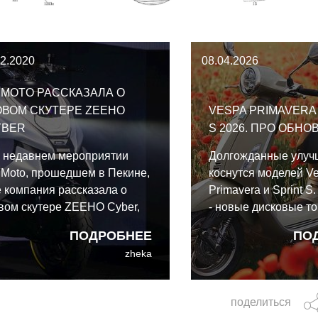
12.2020
08.04.2026
MOTO РАССКАЗАЛА О
ВОМ СКУТЕРЕ ZEEHO
VESPA PRIMAVERA 
YBER
S 2026. ПРО ОБН
 недавнем мероприятии
Долгожданные улуч
Moto, прошедшем в Пекине,
коснутся моделей V
е компания рассказала о
Primavera и Sprint S
вом скутере ZEEHO Cyber,
- новые дисковые то
едсерийном прототипе,
полностью цифрова
ПОДРОБНЕЕ
ПО
торый уже вот-вот
приборная панель,
zheka
евратится в первую
бесключевой запуск
рийную модель нового
новые элементы диз
енда.
поделиться