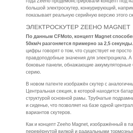
года Zeeho продемонстрировали концепт под на
большой электроскутер, конкурирующий, наприм
показывает реальную серийную версию этого ск
ЭЛЕКТРОСКУТЕР ZEEHO MAGNET
По данным CFMoto, концепт Magnet способен
50км/ч разгоняется примерно за 2,5 секунды
цифры говорят о том, что существует не просто
правдоподобные значения для электроцикла. А
боковые панели, обнажающие аккумуляторные б
серию.
В новом патенте изображён скутер с аналогичн
Центральная секция, в которой находится батаре
структурой основной рамы. Трубчатые подрамник
и сиденье, что позволяет на базе одной центра
вариантов скутеров.
Как и концепт Zeeho Magnet, изображённый в п
перевёрнутой вилкой и радиальными тормозным