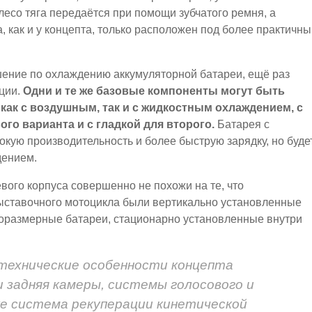
лесо тяга передаётся при помощи зубчатого ремня, а
, как и у концепта, только расположен под более практичн
шение по охлаждению аккумуляторной батареи, ещё раз
ции.
Одни и те же базовые компоненты могут быть
как с воздушным, так и с жидкостным охлаждением, с
го варианта и с гладкой для второго.
Батарея с
кую производительность и более быструю зарядку, но буде
дением.
ого корпуса совершенно не похожи на те, что
 выставочного мотоцикла были вертикально установленные
норазмерные батареи, стационарно установленные внутри
 технические особенности концепта
и задняя камеры, системы голосового и
же система рекуперации кинетической