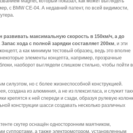
званием Magnet, который показал, как может выглядеть
ер, с BMW CE-04. А недавний патент, по всей видимости,
утера.
 развивать максимальную скорость в 150км/ч, а до
. Запас хода с полной зарядки составляет 200км
, и эти
 концепт, а как минимум тестовый образец, ведь это вполне
 некоторые элементы концепта, например, прозрачные
локи, наоборот выглядели слишком стильно, чтобы пойти в
ым силуэтом, но с более жизнеспособной конструкцией.
я, создана из алюминия, а не из плексигласа, и служит так
и крепятся к ней спереди и сзади, образуя рулевую колон
льной конструкции шасси создавать несколько различных
атенте скутер оснащён односторонним маятником,
и суппортами, а также электромотором, установленным