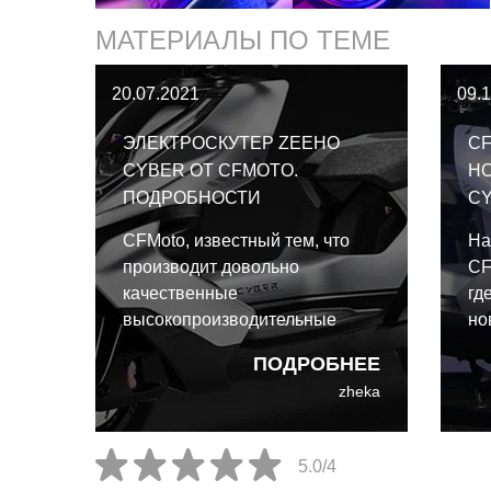
МАТЕРИАЛЫ ПО ТЕМЕ
20.07.2021
09.
ЭЛЕКТРОСКУТЕР ZEEHO
CF
CYBER ОТ CFMOTO.
НО
ПОДРОБНОСТИ
C
CFMoto, известный тем, что
На
производит довольно
CF
качественные
гд
высокопроизводительные
но
модели, опубликовал
пр
ПОДРОБНЕЕ
информацию о том, что
ко
zheka
выделяет для электрических
пр
мотоциклов суббренд Zeeho, а
се
также обнародовал концепт
бр
5.0/4
первой электромодели Cyber.