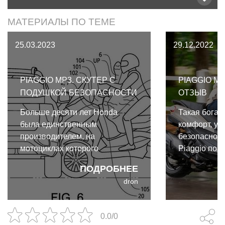
МАТЕРИАЛЫ ПО ТЕМЕ
25.03.2023
29.12.2022
PIAGGIO MP3. СКУТЕР С
PIAGGIO MP
ПОДУШКОЙ БЕЗОПАСНОСТИ
ОТЗЫВ
Больше десяти лет Honda
Такая богат
была единственным
комфорт, ус
производителем, на
безопасност
мотоциклах которого
Piaggio по 
устанавливались подушки
свой флагм
ПОДРОБНЕЕ
безопасности. В ближайшем
Exclusive г
dron
будущем появится ещё один
экономичен,
мотоцикл, или, если угодно,
дорогу в сл
скутер, оснащённый подушкой
удобен и в г
0.0/0
безопасности - Piaggio MP3.
на трассе.