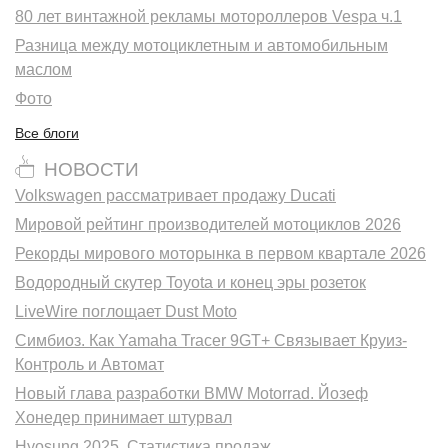
80 лет винтажной рекламы мотороллеров Vespa ч.1
Разница между мотоциклетным и автомобильным
маслом
Фото
Все блоги
НОВОСТИ
Volkswagen рассматривает продажу Ducati
Мировой рейтинг производителей мотоциклов 2026
Рекорды мирового моторынка в первом квартале 2026
Водородный скутер Toyota и конец эры розеток
LiveWire поглощает Dust Moto
Симбиоз. Как Yamaha Tracer 9GT+ Связывает Круиз-
Контроль и Автомат
Новый глава разработки BMW Motorrad. Йозеф
Хонедер принимает штурвал
Hyosung 2025. Статистика продаж