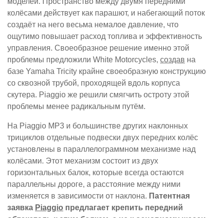
моделей. Пространство между двумя передними
колёсами действует как парашют, и набегающий поток
создаёт на него весьма немалое давление, что
ощутимо повышает расход топлива и эффективность
управления. Своеобразное решение именно этой
проблемы предложили White Motorcycles,
создав
на
базе Yamaha Tricity крайне своеобразную конструкцию
со сквозной трубой, проходящей вдоль корпуса
скутера. Piaggio же решили смягчить остроту этой
проблемы менее радикальным путём.
На Piaggio MP3 и большинстве других наклонных
трициклов отдельные подвески двух передних колёс
установлены в параллелограммном механизме над
колёсами. Этот механизм состоит из двух
горизонтальных балок, которые всегда остаются
параллельны дороге, а расстояние между ними
изменяется в зависимости от наклона.
Патентная
заявка
Piaggio
предлагает крепить передний