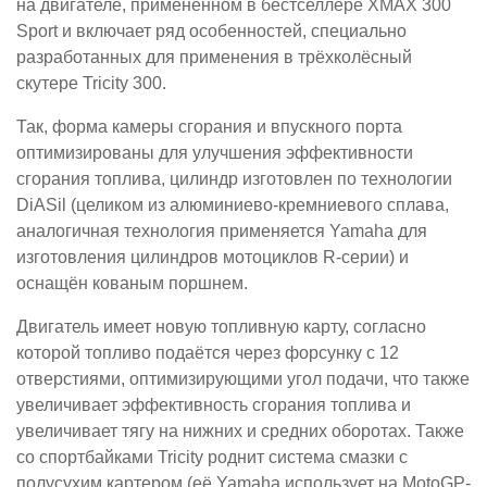
на двигателе, применённом в бестселлере XMAX 300
Sport и включает ряд особенностей, специально
разработанных для применения в трёхколёсный
скутере Tricity 300.
Так, форма камеры сгорания и впускного порта
оптимизированы для улучшения эффективности
сгорания топлива, цилиндр изготовлен по технологии
DiASil (целиком из алюминиево-кремниевого сплава,
аналогичная технология применяется Yamaha для
изготовления цилиндров мотоциклов R-серии) и
оснащён кованым поршнем.
Двигатель имеет новую топливную карту, согласно
которой топливо подаётся через форсунку с 12
отверстиями, оптимизирующими угол подачи, что также
увеличивает эффективность сгорания топлива и
увеличивает тягу на нижних и средних оборотах. Также
со спортбайками Tricity роднит система смазки с
полусухим картером (её Yamaha использует на MotoGP-