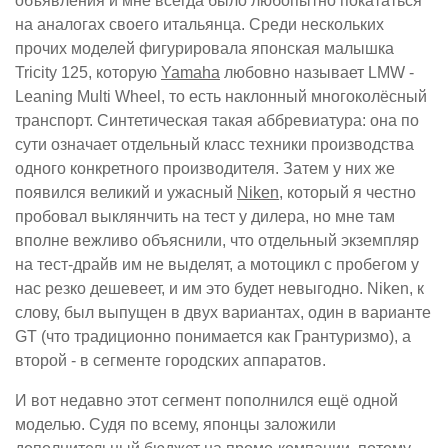
объявления и мне всегда было любопытно покататься
на аналогах своего итальянца. Среди нескольких
прочих моделей фигурировала японская малышка
Tricity 125, которую
Yamaha
любовно называет LMW -
Leaning Multi Wheel, то есть наклонный многоколёсный
транспорт. Синтетическая такая аббревиатура: она по
сути означает отдельный класс техники производства
одного конкретного производителя. Затем у них же
появился великий и ужасный
Niken
, который я честно
пробовал выклянчить на тест у дилера, но мне там
вполне вежливо объяснили, что отдельный экземпляр
на тест-драйв им не выделят, а мотоцикл с пробегом у
нас резко дешевеет, и им это будет невыгодно. Niken, к
слову, был выпущен в двух вариантах, один в варианте
GT (что традиционно понимается как Грантуризмо), а
второй - в сегменте городских аппаратов.
И вот недавно этот сегмент пополнился ещё одной
моделью. Судя по всему, японцы заложили