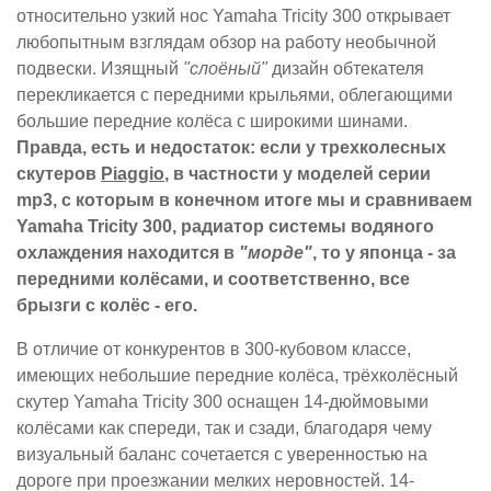
относительно узкий нос Yamaha Tricity 300 открывает
любопытным взглядам обзор на работу необычной
подвески. Изящный
"слоёный"
дизайн обтекателя
перекликается с передними крыльями, облегающими
большие передние колёса с широкими шинами.
Правда, есть и недостаток: если у трехколесных
скутеров
Piaggio
, в частности у моделей серии
mp3, с которым в конечном итоге мы и сравниваем
Yamaha Tricity 300, радиатор системы водяного
охлаждения находится в
"морде"
, то у японца - за
передними колёсами, и соответственно, все
брызги с колёс - его.
В отличие от конкурентов в 300-кубовом классе,
имеющих небольшие передние колёса, трёхколёсный
скутер Yamaha Tricity 300 оснащен 14-дюймовыми
колёсами как спереди, так и сзади, благодаря чему
визуальный баланс сочетается с уверенностью на
дороге при проезжании мелких неровностей. 14-