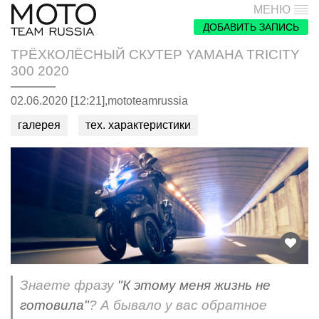
МЕНЮ
ДОБАВИТЬ ЗАПИСЬ
ТРЁХКОЛЁСНЫЙ СКУТЕР YAMAHA TRICITY
300 2020
02.06.2020 [12:21],
mototeamrussia
галерея
тех. характеристики
Знаете фразу
"К этому меня жизнь не
готовила"
? А бывало у вас обратное