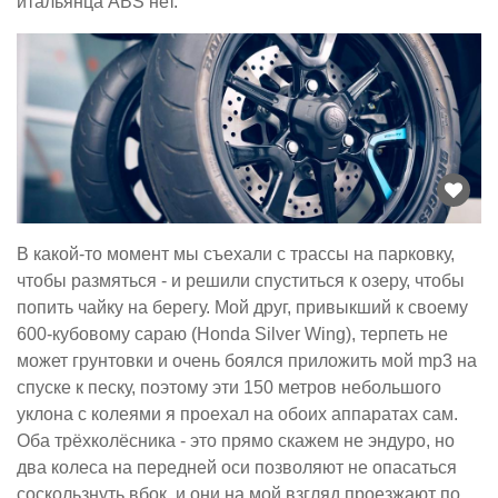
итальянца ABS нет.
В какой-то момент мы съехали с трассы на парковку,
чтобы размяться - и решили спуститься к озеру, чтобы
попить чайку на берегу. Мой друг, привыкший к своему
600-кубовому сараю (Honda Silver Wing), терпеть не
может грунтовки и очень боялся приложить мой mp3 на
спуске к песку, поэтому эти 150 метров небольшого
уклона с колеями я проехал на обоих аппаратах сам.
Оба трёхколёсника - это прямо скажем не эндуро, но
два колеса на передней оси позволяют не опасаться
соскользнуть вбок, и они на мой взгляд проезжают по