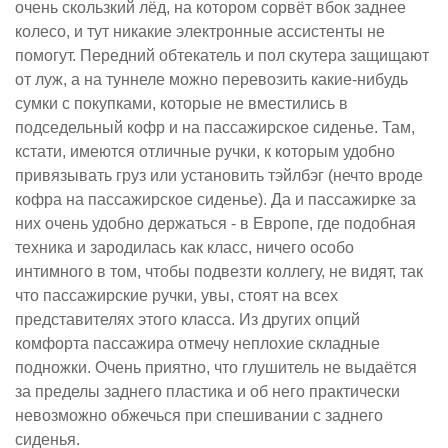
очень скользкий лёд, на котором сорвёт вбок заднее
колесо, и тут никакие электронные ассистенты не
помогут. Передний обтекатель и пол скутера защищают
от луж, а на туннеле можно перевозить какие-нибудь
сумки с покупками, которые не вместились в
подседельный кофр и на пассажирское сиденье. Там,
кстати, имеются отличные ручки, к которым удобно
привязывать груз или установить тэйлбэг (нечто вроде
кофра на пассажирское сиденье). Да и пассажирке за
них очень удобно держаться - в Европе, где подобная
техника и зародилась как класс, ничего особо
интимного в том, чтобы подвезти коллегу, не видят, так
что пассажирские ручки, увы, стоят на всех
представителях этого класса. Из других опций
комфорта пассажира отмечу неплохие складные
подножки. Очень приятно, что глушитель не выдаётся
за пределы заднего пластика и об него практически
невозможно обжечься при спешивании с заднего
сиденья.