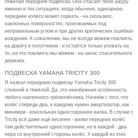
тяжёлая передняя подвеска. Она спасает твою шкуру
именно в тех ситуациях, когда обычное, одинарное,
переднее колесо может сорвать - на скользких,
наклонных поверхностях, проезжаемых под
неправильным углом и при других критических ошибках
вождения. К сожалению, мы не всегда можем повлиять
на дорогу и попутчиков - и остаётся только уповать на
то, на что повлиять мы можем - на запас спасительного
держака.
ПОДВЕСКА YAMAHA TRICITY 300
Я назвал переднюю подвеску Yamaha Tricity 300
сложной и тяжёлой. Да, это неизбежная особенность
любого наклонного трёхколёсника. Начнём с того, что
колёс спереди два, и каждому нужен амортизатор, как
минимум - консольная односторонняя вилка. В случае с
Tricity всё даже ещё веселее - вилки передних колёс
там действительно односторонние, но в каждой - два
пера со внутренней стороны колёс. У каждой из этих