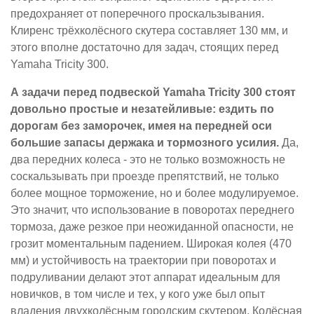
предохраняет от поперечного проскальзывания.
Клиренс трёхколёсного скутера составляет 130 мм, и
этого вполне достаточно для задач, стоящих перед
Yamaha Tricity 300.
А задачи перед подвеской Yamaha Tricity 300 стоят
довольно простые и незатейливые: ездить по
дорогам без заморочек, имея на передней оси
большие запасы держака и тормозного усилия.
Да,
два передних колеса - это не только возможность не
соскальзывать при проезде препятствий, не только
более мощное торможение, но и более модулируемое.
Это значит, что использование в поворотах переднего
тормоза, даже резкое при неожиданной опасности, не
грозит моментальным падением. Широкая колея (470
мм) и устойчивость на траектории при поворотах и
подруливании делают этот аппарат идеальным для
новичков, в том числе и тех, у кого уже был опыт
владения двухколёсным городским скутером. Колёсная