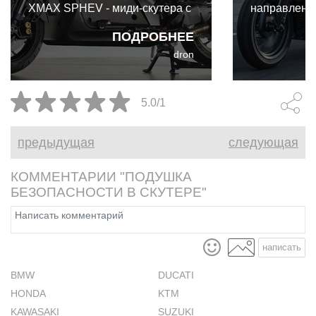
XMAX SPHEV - миди-скутера с
направленн
последовательно-
повышение 
ПОДРОБНЕЕ
параллельной гибридной
райдера. Но
dron
силовой установкой, которая
обойдётся в
способна сочетать двигатель
это на 100 
внутреннего сгорания и
чем модель 
5.0/1
электропривод несколькими
различными способами.
предыдущая
следующая
КОММЕНТАРИИ "ПОДУШКА
БЕЗОПАСНОСТИ В СКУТЕРЕ"
написать
BMW
DUCATI
HONDA
KTM
KAWASAKI
SUZUKI