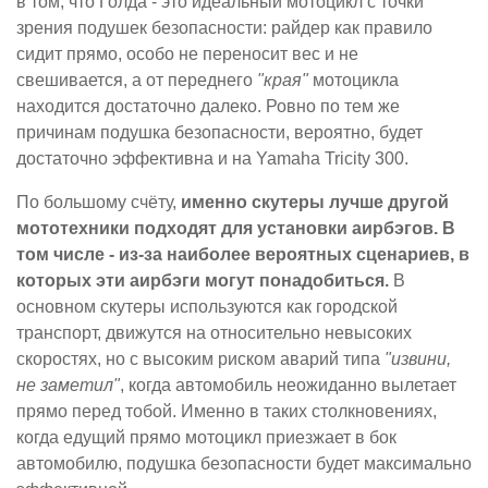
в том, что Голда - это идеальный мотоцикл с точки
зрения подушек безопасности: райдер как правило
сидит прямо, особо не переносит вес и не
свешивается, а от переднего
"края"
мотоцикла
находится достаточно далеко. Ровно по тем же
причинам подушка безопасности, вероятно, будет
достаточно эффективна и на Yamaha Tricity 300.
По большому счёту,
именно скутеры лучше другой
мототехники подходят для установки аирбэгов. В
том числе - из-за наиболее вероятных сценариев, в
которых эти аирбэги могут понадобиться.
В
основном скутеры используются как городской
транспорт, движутся на относительно невысоких
скоростях, но с высоким риском аварий типа
"извини,
не заметил"
, когда автомобиль неожиданно вылетает
прямо перед тобой. Именно в таких столкновениях,
когда едущий прямо мотоцикл приезжает в бок
автомобилю, подушка безопасности будет максимально