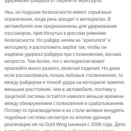
удерживает райдера от перелёта через руль.
Увы, но подушки безопасности имеют серьёзные
ограничения, когда речь заходит о мотоциклах. В
автомобилях они предназначены для удерживания
пассажиров, пристёгнутых к креслам ремнями
безопасности. Но райдер ничем не
"крепится"
к
мотоциклу, и расположить аирбэг так, чтобы он
надёжно удержал райдера при столкновении, весьма
непросто. Тем более, что с мотоциклом может
произойти много разного, включая падения. Но даже
если рассматривать только лобовые столкновения, то
между райдером и точной удара на мотоцикле заметно
меньшее расстояние, чем в автомобиле, поэтому у
защитной системы остаётся намного меньше времени
между обнаружением столкновения и срабатыванием.
Потому-то производители и не стали активно внедрять
подобные системы несмотря на вполне удачную
реализацию её на Gold Wing начиная с 2006 года. Дело