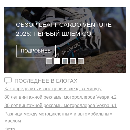
ОБЗОР LEATT CARDO VENTURE
2026: ПЕРВЫЙ ШЛЕМ СО
ВСТРОЕННОЙ ГАРНИТУРОЙ
ПОДРОБНЕЕ
ПОСЛЕДНЕЕ В БЛОГАХ
Как определить износ цепи и звезд за минуту
80 лет винтажной рекламы мотороллеров Vespa ч.2
80 лет винтажной рекламы мотороллеров Vespa ч.1
Разница между мотоциклетным и автомобильным
маслом
Фото