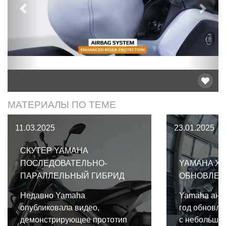
Предыдущий
След
МАТЕРИАЛЫ ПО ТЕМЕ
11.03.2025
23.01.2025
СКУТЕР YAMAHA
ПОСЛЕДОВАТЕЛЬНО-
YAMAHA XM
ПАРАЛЛЕЛЬНЫЙ ГИБРИД
ОБНОВЛЕН
Недавно Yamaha
Yamaha ано
опубликовала видео,
год обновлё
демонстрирующее прототип
с небольши