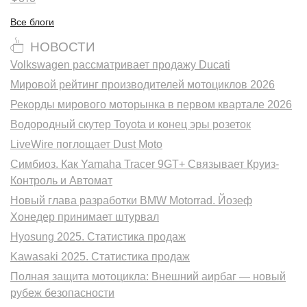
Все блоги
НОВОСТИ
Volkswagen рассматривает продажу Ducati
Мировой рейтинг производителей мотоциклов 2026
Рекорды мирового моторынка в первом квартале 2026
Водородный скутер Toyota и конец эры розеток
LiveWire поглощает Dust Moto
Симбиоз. Как Yamaha Tracer 9GT+ Связывает Круиз-
Контроль и Автомат
Новый глава разработки BMW Motorrad. Йозеф
Хонедер принимает штурвал
Hyosung 2025. Статистика продаж
Kawasaki 2025. Статистика продаж
Полная защита мотоцикла: Внешний аирбаг — новый
рубеж безопасности