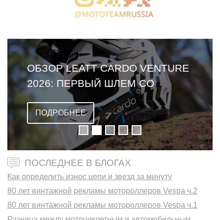
ОБЗОР LEATT CARDO VENTURE
2026: ПЕРВЫЙ ШЛЕМ СО
ВСТРОЕННОЙ ГАРНИТУРОЙ
ПОДРОБНЕЕ
ПОСЛЕДНЕЕ В БЛОГАХ
Как определить износ цепи и звезд за минуту
80 лет винтажной рекламы мотороллеров Vespa ч.2
80 лет винтажной рекламы мотороллеров Vespa ч.1
Разница между мотоциклетным и автомобильным