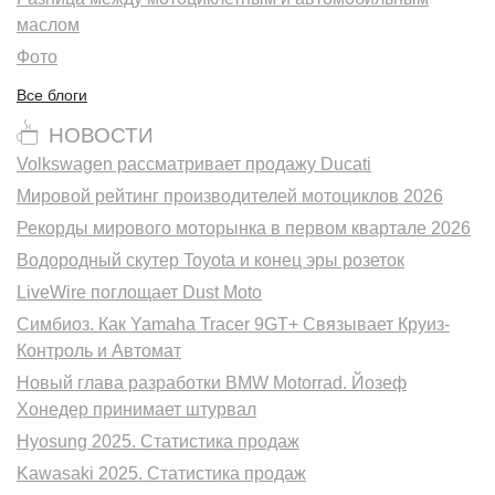
маслом
Фото
Все блоги
НОВОСТИ
Volkswagen рассматривает продажу Ducati
Мировой рейтинг производителей мотоциклов 2026
Рекорды мирового моторынка в первом квартале 2026
Водородный скутер Toyota и конец эры розеток
LiveWire поглощает Dust Moto
Симбиоз. Как Yamaha Tracer 9GT+ Связывает Круиз-
Контроль и Автомат
Новый глава разработки BMW Motorrad. Йозеф
Хонедер принимает штурвал
Hyosung 2025. Статистика продаж
Kawasaki 2025. Статистика продаж