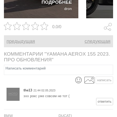
ПОДРОБНЕЕ
параллельн
dron
силовой уст
способна со
внутреннего
0.0/0
электроприв
различными
предыдущая
следующая
КОММЕНТАРИИ "YAMAHA AEROX 155 2023.
ПРО ОБНОВЛЕНИЯ"
написать
the13
21:44 02.05.2023
эхх рокс уже совсем не тот (
ответить
BMW
DUCATI