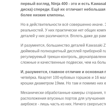
первый взгляд, Ninja 400 - это и есть Kawa
диска) спереди. Ещё их отличает небольшая
более низкие клипоны.
Но в действительности всё совершенно иначе. 
реальностей. У них практически нет общих компо
деталей у них различаются. Вплоть даже до рам
И разумеется, большинство деталей Kawasaki Z
дюймовый полноцветный дисплей приборной па
регулируемый трекшн-контроль, двунаправленн
сложные и качественные подвески, чем на бол
И, разумеется, главное отличие и основная 
четвёрка. Квартет 100-кубовых горшков и 16 м
крошки диаметром 19мм. Но там и помимо них 
Механически обработанные камеры сгорания, тщ
расположения впускных портов для улучшения 
аирбоксе - лишь часть из них. Ничего сверхъе