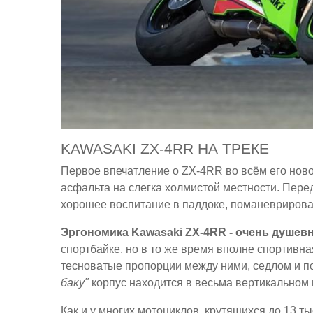
KAWASAKI ZX-4RR НА ТРЕКЕ
Первое впечатление о ZX-4RR во всём его нов
асфальта на слегка холмистой местности. Пере
хорошее воспитание в паддоке, поманеврирова
Эргономика Kawasaki ZX-4RR - очень душевн
спортбайке, но в то же время вполне спортивн
тесноватые пропорции между ними, седлом и под
баку"
корпус находится в весьма вертикальном
Как и у многих мотоциклов, крутящихся до 13 т