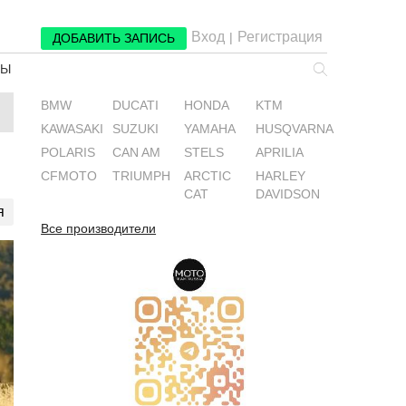
Вход
Регистрация
|
ДОБАВИТЬ ЗАПИСЬ
РЫ
BMW
DUCATI
HONDA
KTM
KAWASAKI
SUZUKI
YAMAHA
HUSQVARNA
POLARIS
CAN AM
STELS
APRILIA
CFMOTO
TRIUMPH
ARCTIC
HARLEY
CAT
DAVIDSON
я
Все производители