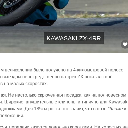
KAWASAKI ZX-4RR
ом великолепии было получено на 4-километровой полосе
д выездом непосредственно на трек ZX показал своё
в на малых скоростях.
ая.
Не настолько скрюченная посадка, как на полновесном
ая. Широкие, внушительные клипоны и типично для Kawasak
ножками. Для 185см роста это значит, что в позе
"ближе к
 положении.
ысяч, передачи кажутся довольно короткими. На холостых на