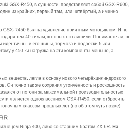
uzuki GSX-R450, в сущности, представляет собой GSX-R600,
 один из крайних, первый там, или четвёртый, а именно
то GSX-R450 был на удивление приятным мотоциклом. И не
агодаря тем 40 силам, которых его лишили. Понимаете ли, в
ы идентичны, и его шины, тормоза и подвески были
тому у 450-ки нагрузка на эти компоненты меньше, а
ных веществ, легла в основу нового четырёхцилиндрового
в. Он точно так же сохранил утончённость и роскошность
казался от погони за максимальной производительностью
 сути является одноклассником GSX-R450, если отбросить
 гоночным классом прошлых лет (но об этом чуть позже).
4RR
близнецом Ninja 400, либо со старшим братом ZX-6R.
На