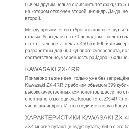
Ничем другим нельзя объяснить тот факт, что S
на котором отключен второй цилиндр. Да-да, не
второй.
Между прочим, если отбросить пошлые шутки, 
столько благодаря его 70 лошадкам, сколько бл
всех остальных аспектах 450-й и 600-й джиксер
разработаны для 600-кубового суперспорта, поэ
соответственно, уверенность райдера - больше.
KAWASAKI ZX-4RR
Примерно та же идея, только уже без запрещён
Kawasaki ZX-4RR с рабочим объёмом 399 кубико
высококачественных компонентов шасси, но от
спортивного мотоцикла. Кроме того, ZX-4RR по
число цилиндров. И это соединяет новую Каву с
ХАРАКТЕРИСТИКИ KAWASAKI ZX-
ZX4 многие путают (и будут путать) либо с его 