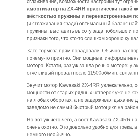
сглаживания, возможности настройки тут огран
амортизатор на ZX-4RR практически такой же
жёсткостью пружины и перенастроенным по
(и сглаживания сзади) оптимальный баланс найт
пружины, выставить высоту зада побольше и по
признаки того, что кто-то слишком хорошо куша
Зато тормоза прям порадовали. Обычно на спорт
почему-то приятно. Они мощные, информативные
мотора. Кстати, раз уж зашла речь о моторе: у
отчётливый провал после 11500об/мин, связанн
Звучит мотор Kawasaki ZX-4RR увлекательно, ос
мощности от старых рядных четвёрок уже не ка
на любых оборотах, а не задерживал дыхание д
заведомо не самый быстрый мотоцикл на районе
Но вот уж чего-чего, а воет Kawasaki ZX-4RR на
очень охотно. Это довольно удобно для трека, 
немного необычно.