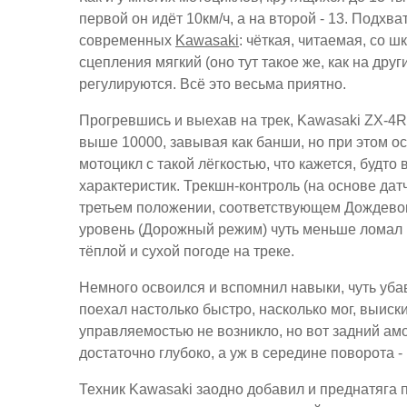
первой он идёт 10км/ч, а на второй - 13. Подхв
современных
Kawasaki
: чёткая, читаемая, со
сцепления мягкий (оно тут такое же, как на друг
регулируются. Всё это весьма приятно.
Прогревшись и выехав на трек, Kawasaki ZX-4RR
выше 10000, завывая как банши, но при этом 
мотоцикл с такой лёгкостью, что кажется, будто
характеристик. Трекшн-контроль (на основе датч
третьем положении, соответствующем Дождево
уровень (Дорожный режим) чуть меньше ломал 
тёплой и сухой погоде на треке.
Немного освоился и вспомнил навыки, чуть убав
поехал настолько быстро, насколько мог, выис
управляемостью не возникло, но вот задний а
достаточно глубоко, а уж в середине поворота -
Техник Kawasaki заодно добавил и преднатяга 