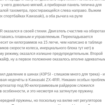
ат у него довольно мягкий, а приборная панель типична для
 шкалой тахометра, простирающейся слева направо. Выжим
их спортбайках Kawasaki), а оба рычага на руле
 оказался в своей стихии. Двигатель счастлив на оборотах
оставаясь плавным и управляемым. Перекладывается
 весит он килограммов на 15 легче, чем написано в таблице
иков скорости колеса, инерциального блока тут нет) в
му режиму, оказался излишне предупредительным. Второй
кайф, ну а первое положение оказалось вполне адекватны
ил давление в шинах (43PSI - слишком много для трека) - и
кивая недочёты в Kawasaki ZX-4RR. Никаких особых проблем
мортизатор под 90-килограммовым райдером сложился
 в особенности, и это несмотря на затянутую пружину.
передней пружины, но поскольку на вилке нет регуляторов