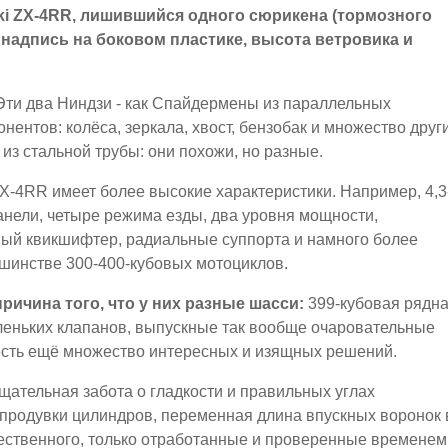
saki ZX-4RR, лишившийся одного сюрикена (тормозного
 надпись на боковом пластике, высота ветровика и
Эти два Ниндзи - как Спайдермены из параллельных
нентов: колёса, зеркала, хвост, бензобак и множество друг
 из стальной трубы: они похожи, но разные.
X-4RR имеет более высокие характеристики. Например, 4,3
нели, четыре режима езды, два уровня мощности,
ый квикшифтер, радиальные суппорта и намного более
ьшинстве 300-400-кубовых мотоциклов.
причина того, что у них разные шасси:
399-кубовая рядн
аленьких клапанов, выпускные так вообще очаровательные
есть ещё множество интересных и изящных решений.
ательная забота о гладкости и правильных углах
продувки цилиндров, переменная длина впускных воронок 
стественного, только отработанные и проверенные временем