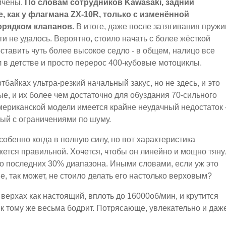
ичены.
По словам сотрудников Kawasaki, задний
, как у флагмана ZX-10R, только с изменённой
рядком клапанов.
В итоге, даже после затягивания пружи
и не удалось. Вероятно, стоило начать с более жёсткой
ставить чуть более высокое седло - в общем, налицо все
л в детстве и просто перерос 400-кубовые мотоциклы.
байках ультра-резкий начальный закус, но не здесь, и это
, и их более чем достаточно для обуздания 70-сильного
 американской модели имеется крайне неудачный недостаток 
ый с ограничениями по шуму.
обенно когда в полную силу, но вот характеристика
жется правильной. Хочется, чтобы он линейно и мощно тяну
о последних 30% диапазона. Иными словами, если уж это
, так может, не стоило делать его настолько верховым?
 верхах как настоящий, вплоть до 16000об/мин, и крутится
а к тому же весьма бодрит. Потрясающе, увлекательно и даж