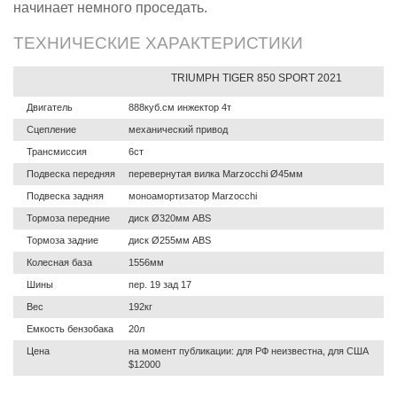
начинает немного проседать.
ТЕХНИЧЕСКИЕ ХАРАКТЕРИСТИКИ
TRIUMPH TIGER 850 SPORT 2021
Двигатель
888куб.см инжектор 4т
Сцепление
механический привод
Трансмиссия
6ст
Подвеска передняя
перевернутая вилка Marzocchi Ø45мм
Подвеска задняя
моноамортизатор Marzocchi
Тормоза передние
диск Ø320мм ABS
Тормоза задние
диск Ø255мм ABS
Колесная база
1556мм
Шины
пер. 19 зад 17
Вес
192кг
Емкость бензобака
20л
Цена
на момент публикации: для РФ неизвестна, для США
$12000