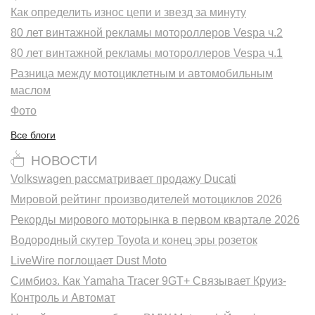
Как определить износ цепи и звезд за минуту
80 лет винтажной рекламы мотороллеров Vespa ч.2
80 лет винтажной рекламы мотороллеров Vespa ч.1
Разница между мотоциклетным и автомобильным
маслом
Фото
Все блоги
НОВОСТИ
Volkswagen рассматривает продажу Ducati
Мировой рейтинг производителей мотоциклов 2026
Рекорды мирового моторынка в первом квартале 2026
Водородный скутер Toyota и конец эры розеток
LiveWire поглощает Dust Moto
Симбиоз. Как Yamaha Tracer 9GT+ Связывает Круиз-
Контроль и Автомат