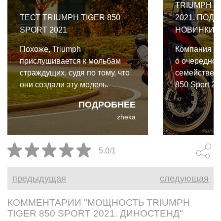
TRIUMPH T
ТЕСТ TRIUMPH TIGER 850
2021. ПОД
SPORT 2021
НОВИНКИ
Похоже, Triumph
Компания Tr
прислушивается к мольбам
о очередном
страждущих, судя по тому, что
семействе Ti
они создали эту модель.
850 Sport 20
Знакомьтесь: Triumph Tiger 850
подсказыва
ПОДРОБНЕЕ
Sport 2021.
алюминиевы
zheka
размерность
850 Sport я
дорожной м
5.0/1
предыдущая
следующая
КОММЕНТАРИИ "МОЩНОСТЬ TRIUMPH
TIGER 850 SPORT 2021. ДИНОСТЕНД"