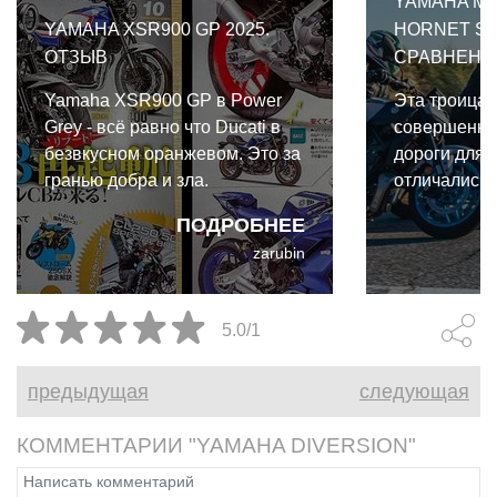
YAMAHA MT
YAMAHA XSR900 GP 2025.
HORNET SU
ОТЗЫВ
СРАВНЕНИ
Yamaha XSR900 GP в Power
Эта троица 
Grey - всё равно что Ducati в
совершенно 
безвкусном оранжевом. Это за
дороги для 
гранью добра и зла.
отличались,
перегонов п
ПОДРОБНЕЕ
трассе и го
zarubin
приятных м
серпантине
Yamaha MT-
5.0/1
Hornet Suzu
предыдущая
следующая
КОММЕНТАРИИ "YAMAHA DIVERSION"