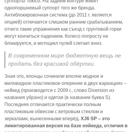
суппорты Tokico. На заднем контуре живёт
однопоршневый суппорт того же бренда.
Антиблокировочная система (до 2011 г. является
опцией) отличается слишком ранним срабатыванием,
отчего такие упражнения как съезд с грунтовой горки
могут кончиться падением. Колесо попросту не
блокируется, и мотоцикл пулей слетает вниз.
В современном мире бюджетную вещь не
продать без красивой обёртки.
Зная это, японцы сочинили вполне модное и
миловидное пластиковое оперение в двух вариациях –
нейкед (производится c 2009 г., слово Diversion из
названия убрано) и одетая (в названии буква S).
Последняя отличается практически полным
пластиковым обвесом с ветровым стеклом и
зеркалами, вынесенными вперёд.
XJ6 SP – это
лимитированная версия на базе нейкеда, отличия в