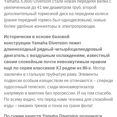
Yamaha XJ600 Diversion стали новая передняя вилка с
увеличенным до 41 мм диаметром труб, второй
дополнительный тормозной диск на переднем колесе
(ранее передний тормоз был однодисковым), новые
более удобные коннекторы в электропроводке.
Исторически в основе базовой
конструкции Yamaha Diversion лежит
длинноходный рядный четырёхцилиндровый
двигатель с воздушным охлаждениям, известный
своим спокойным почти невозмутимым нравом
ещё по серии классиков XJ родом из 80-х.
Мотор
заключён в стальную трубчатую раму. Элементы
подвески особым изяществом не отличаются – спереди
худосочный телескоп, сзади моноамортизатор
напрямую в маятник без прогрессии. И на том спасибо.
По всему видно, что перед нами техника для спокойной
езды – никаких треков и гонок на грани фола!
По сумме качеств Yamaha Diversion получился