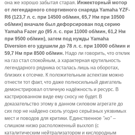
она же хорошо забытая старая.
Инжекторный мотор
от легендарного спортивного снаряда Yamaha YZF-
R6 (123,7 л. с. при 14500 об/мин, 65,7 Нм при 10500
об/мин) вначале был дефорсирован под серию
Yamaha Fazer до (95 л. с. при 11000 об/мин, 61,2 Нм
при 9500 об/мин), затем под нужды Yamaha
Diversion его удушили до 78 л. с. при 10000 об/мин и
59,7 Нм при 8500 об/мин.
Надо ли говорить, что отклик
на газ стал спокойным, а характерная крутильность
легендарного рядника осталась лишь на оборотах,
близких к отсечке. К положительным аспектам можно
отнести тот факт, что даже полносильный двигатель
демонстрировал отличную надёжность и ресурс. В
кастрированном виде ему сносу не будет. В
доказательство этому в данном силовом агрегате до
сих пор не найдено сколь угодно серьёзных уязвимых
мест и поводов для критики. Единственное
"но"
–
слишком низко расположенный выхлоп (с
каталитическим нейтрализатором и кислородным