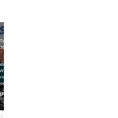
СТИЛИ
КЗЕМПЛЯР
чённое в
MW и
нтом TVS
носит свои
ДРОБНЕЕ
dron