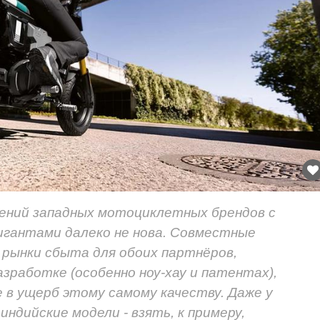
ений западных мотоциклетных брендов с
гантами далеко не нова. Совместные
рынки сбыта для обоих партнёров,
зработке (особенно ноу-хау и патентах),
е в ущерб этому самому качеству. Даже у
индийские модели - взять, к примеру,