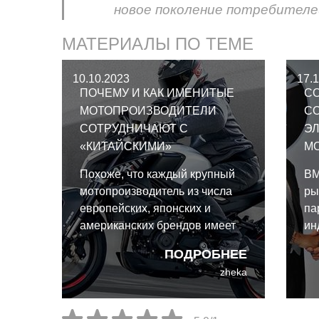
новое поколение потребителе
МАТЕРИАЛЫ ПО ТЕМЕ
10.10.2023
17.
ПОЧЕМУ И КАК ИМЕНИТЫЕ
СО
МОТОПРОИЗВОДИТЕЛИ
С
СОТРУДНИЧАЮТ С
Э
«КИТАЙСКИМИ»
МО
Похоже, что каждый крупный
BM
мотопроизводитель из числа
ры
европейских, японских и
па
американских брендов имеет
ин
партнёрское соглашение с
со
ПОДРОБНЕЕ
каким-нибудь китайским или
со
zheka
индийским промышленным
эл
гигантом, а то и с несколькими.
ск
Triumph и Bajaj, Piaggio и