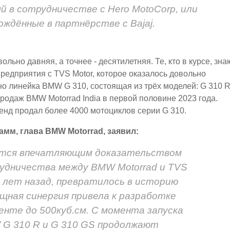
ый в сотрудничестве с Hero MotoCorp, или
рождённые в партнёрстве с Bajaj.
льно давняя, а точнее - десятилетняя. Те, кто в курсе, знаю
редприятия с TVS Motor, которое оказалось довольно
о линейка BMW G 310, состоящая из трёх моделей: G 310 R
родаж BMW Motorrad India в первой половине 2023 года.
ренд продал более 4000 мотоциклов серии G 310.
мм, глава BMW Motorrad, заявил:
ется впечатляющим доказательством
удничества между BMW Motorrad и TVS
ь лет назад, превратилось в историю
щная синергия привела к разработке
нте до 500куб.см. С момента запуска
G 310 R и G 310 GS продолжают