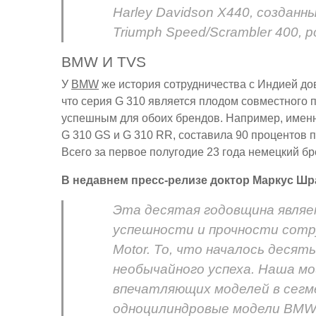
Harley Davidson X440, созданн
Triumph Speed/Scrambler 400, 
BMW И TVS
У
BMW
же история сотрудничества с Индией дово
что серия G 310 является плодом совместного п
успешным для обоих брендов. Например, именн
G 310 GS и G 310 RR, составила 90 процентов п
Всего за первое полугодие 23 года немецкий б
В недавнем пресс-релизе доктор Маркус Шра
Эта десятая годовщина явля
успешности и прочности сотр
Motor. То, что началось десят
необычайного успеха. Наша мо
впечатляющих моделей в сегме
одноцилиндровые модели BMW 