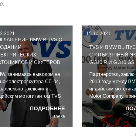
й.
12.2021
15.10.2021
ГЛАШЕНИЕ BMW И TVS О
ОЗДАНИИ
TVS И BMW ВЫПУ
ЛЕКТРИЧЕСКИХ
СТОТЫСЯЧНЫЙ Э
ТОЦИКЛОВ И СКУТЕРОВ
G 310 R И G 310 GS
W, занимаясь выводом на
Партнёрство, заклю
нок электроскутера CE-04,
2013 году между B
раллельно заключили с
индийским мотогига
дийским мотогигантом TVS
Motor Company, при
глашение, в рамках которого
плоды.
ПОДРОБНЕЕ
ПО
вместно займутся созданием
zheka
ектрических мотоциклов и
утеров для мирового рынка.