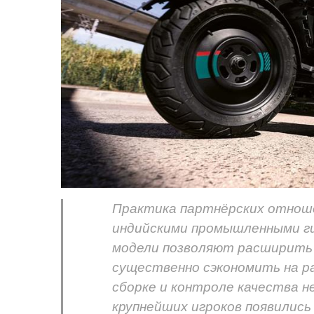
Практика партнёрских отнош
индийскими промышленными ги
модели позволяют расширить 
существенно сэкономить на ра
сборке и контроле качества н
крупнейших игроков появились 