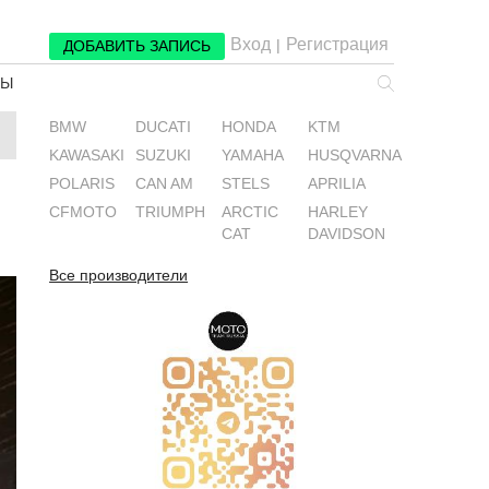
Вход
Регистрация
|
ДОБАВИТЬ ЗАПИСЬ
РЫ
BMW
DUCATI
HONDA
KTM
KAWASAKI
SUZUKI
YAMAHA
HUSQVARNA
POLARIS
CAN AM
STELS
APRILIA
CFMOTO
TRIUMPH
ARCTIC
HARLEY
CAT
DAVIDSON
Все производители