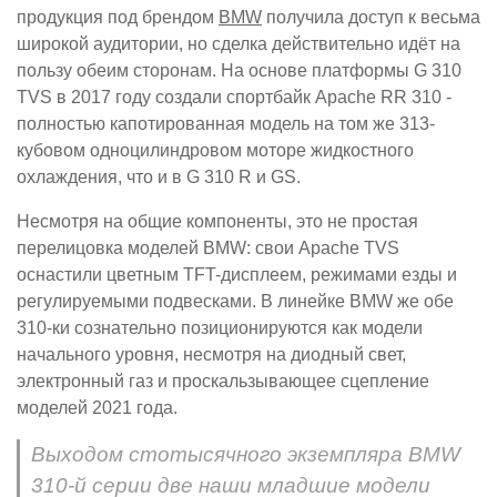
продукция под брендом
BMW
получила доступ к весьма
широкой аудитории, но сделка действительно идёт на
пользу обеим сторонам. На основе платформы G 310
TVS в 2017 году создали спортбайк Apache RR 310 -
полностью капотированная модель на том же 313-
кубовом одноцилиндровом моторе жидкостного
охлаждения, что и в G 310 R и GS.
Несмотря на общие компоненты, это не простая
перелицовка моделей BMW: свои Apache TVS
оснастили цветным TFT-дисплеем, режимами езды и
регулируемыми подвесками. В линейке BMW же обе
310-ки сознательно позиционируются как модели
начального уровня, несмотря на диодный свет,
электронный газ и проскальзывающее сцепление
моделей 2021 года.
Выходом стотысячного экземпляра BMW
310-й серии две наши младшие модели