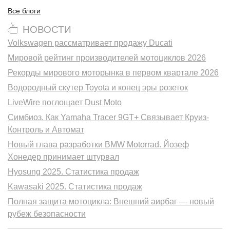
Все блоги
НОВОСТИ
Volkswagen рассматривает продажу Ducati
Мировой рейтинг производителей мотоциклов 2026
Рекорды мирового моторынка в первом квартале 2026
Водородный скутер Toyota и конец эры розеток
LiveWire поглощает Dust Moto
Симбиоз. Как Yamaha Tracer 9GT+ Связывает Круиз-
Контроль и Автомат
Новый глава разработки BMW Motorrad. Йозеф
Хонедер принимает штурвал
Hyosung 2025. Статистика продаж
Kawasaki 2025. Статистика продаж
Полная защита мотоцикла: Внешний аирбаг — новый
рубеж безопасности