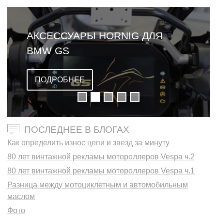
АКСЕССУАРЫ HORNIG ДЛЯ
BMW GS
ПОДРОБНЕЕ
ПОСЛЕДНЕЕ В БЛОГАХ
Как определить износ цепи и звезд за минуту
80 лет винтажной рекламы мотороллеров Vespa ч.2
80 лет винтажной рекламы мотороллеров Vespa ч.1
Разница между мотоциклетным и автомобильным
маслом
Фото