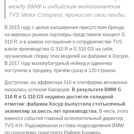
между BMW и индийским мотогигантом
TVS Motor Company, приносит свои плоды.
В 2015 году с целью расширения присутствия бренда
на мировых рынках партнёры представили концепт G
310 R, и в рамках соглашения о сотрудничестве TVS
взяли производство G 310 R и G 310 GS на себя,
организовав сборку этих моделей на фабрике в Хосуре.
В 2017 году малокубатурный нейкед и адвенчер
поступили в продажу, причём сразу в 120 странах.
Доступная, но эффектная 310-я платформа мгновенно
оказалась успехом баварцев.
В результате BMW G
310 R и G 310 GS недавно достигли солидной
отметки: фабрика Хосур выпустила стотысячный
экземпляр за шесть лет производства.
В честь этого
важного события главный исполнительный директор
TVS К.Н. Радхакришнан и глава подразделения BMW
по городскому транспорту Райнер Баумель