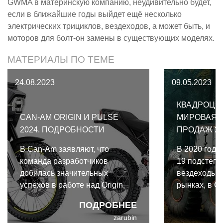
GWMA в материнскую компанию, неудивительно будет,
если в ближайшие годы выйдет ещё несколько
электрических трициклов, вездеходов, а может быть, и
моторов для болт-он замены в существующих моделях.
МАТЕРИАЛЫ ПО ТЕМЕ
24.08.2023
09.05.2023
КВАДРОЦИК
CAN-AM ORIGIN И PULSE
МИРОВАЯ 
2024. ПОДРОБНОСТИ
ПРОДАЖ 20
В Can-Am заявляют, что
В 2020 году
команда разработчиков
19 подстегн
добилась значительных
вездеходы н
успехов в работе над Origin,
рынках, в С
проверяя их первый
привело к р
ПОДРОБНЕЕ
электроцикл во всех
продаж. Одн
zarubin
возможных условиях
наблюдался