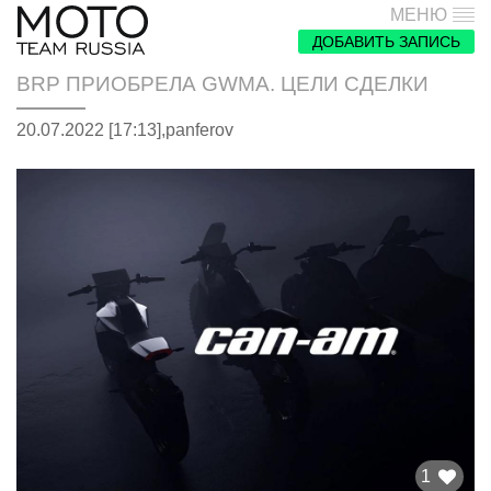
МЕНЮ
ДОБАВИТЬ ЗАПИСЬ
BRP ПРИОБРЕЛА GWMA. ЦЕЛИ СДЕЛКИ
20.07.2022 [17:13],
panferov
1