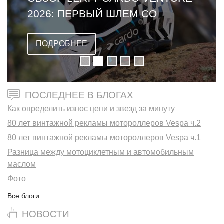
2026: ПЕРВЫЙ ШЛЕМ СО
ВСТРОЕННОЙ ГАРНИТУРОЙ
ПОДРОБНЕЕ
ПОСЛЕДНЕЕ В БЛОГАХ
Как определить износ цепи и звезд за минуту
80 лет винтажной рекламы мотороллеров Vespa ч.2
80 лет винтажной рекламы мотороллеров Vespa ч.1
Разница между мотоциклетным и автомобильным
маслом
Фото
Все блоги
НОВОСТИ