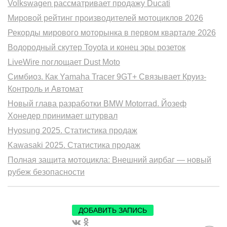
Volkswagen рассматривает продажу Ducati
Мировой рейтинг производителей мотоциклов 2026
Рекорды мирового моторынка в первом квартале 2026
Водородный скутер Toyota и конец эры розеток
LiveWire поглощает Dust Moto
Симбиоз. Как Yamaha Tracer 9GT+ Связывает Круиз-
Контроль и Автомат
Новый глава разработки BMW Motorrad. Йозеф
Хонедер принимает штурвал
Hyosung 2025. Статистика продаж
Kawasaki 2025. Статистика продаж
Полная защита мотоцикла: Внешний аирбаг — новый
рубеж безопасности
ДОБАВИТЬ ЗАПИСЬ