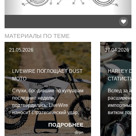
МАТЕРИАЛЫ ПО ТЕМЕ
21.05.2026
17.04.2026
LIVEWIRE ПОГЛОЩАЕТ DUST
HARLEY DA
MOTO
СТАТИСТИ
Слухи, бродившие по кулуарам
Вслед за аг
последние недели,
расширение
подтвердились: LiveWire
импортных 
наносит стратегический удар,
витком торг
приобретая молодой
Davidson ст
ПОДРОБНЕЕ
американский стартап Dust
мишенью дл
dron
Moto.
стороны Ев