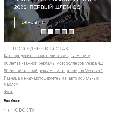
2026: ПЕРВЫЙ ШЛЕМ СО
ВСТРОЕННОЙ ГАРНИТУРОЙ
ПОДРОБНЕЕ
ПОСЛЕДНЕЕ В БЛОГАХ
Как определить износ цепи и звезд за минуту
80 лет винтажной рекламы мотороллеров Vespa ч.2
80 лет винтажной рекламы мотороллеров Vespa ч.1
Разница между мотоциклетным и автомобильным
маслом
Фото
Все блоги
НОВОСТИ