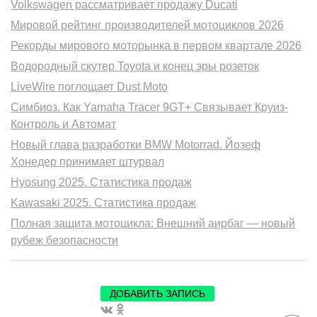
Volkswagen рассматривает продажу Ducati
Мировой рейтинг производителей мотоциклов 2026
Рекорды мирового моторынка в первом квартале 2026
Водородный скутер Toyota и конец эры розеток
LiveWire поглощает Dust Moto
Симбиоз. Как Yamaha Tracer 9GT+ Связывает Круиз-
Контроль и Автомат
Новый глава разработки BMW Motorrad. Йозеф
Хонедер принимает штурвал
Hyosung 2025. Статистика продаж
Kawasaki 2025. Статистика продаж
Полная защита мотоцикла: Внешний аирбаг — новый
рубеж безопасности
ДОБАВИТЬ ЗАПИСЬ