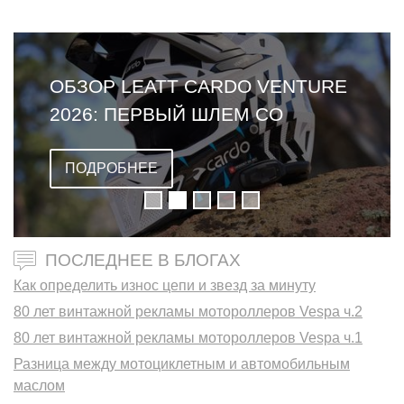
ОБЗОР LEATT CARDO VENTURE
2026: ПЕРВЫЙ ШЛЕМ СО
ВСТРОЕННОЙ ГАРНИТУРОЙ
ПОДРОБНЕЕ
ПОСЛЕДНЕЕ В БЛОГАХ
Как определить износ цепи и звезд за минуту
80 лет винтажной рекламы мотороллеров Vespa ч.2
80 лет винтажной рекламы мотороллеров Vespa ч.1
Разница между мотоциклетным и автомобильным
маслом