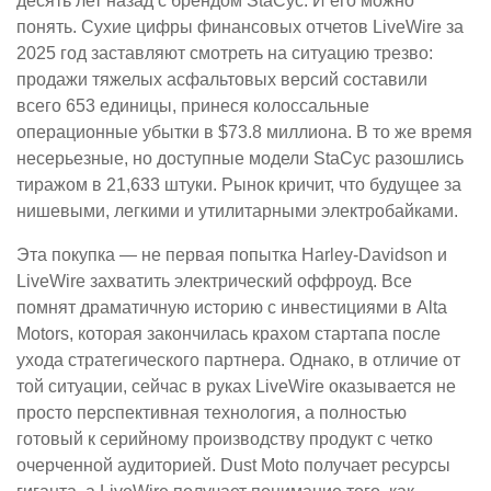
десять лет назад с брендом StaCyc. И его можно
понять. Сухие цифры финансовых отчетов LiveWire за
2025 год заставляют смотреть на ситуацию трезво:
продажи тяжелых асфальтовых версий составили
всего 653 единицы, принеся колоссальные
операционные убытки в $73.8 миллиона. В то же время
несерьезные, но доступные модели StaCyc разошлись
тиражом в 21,633 штуки. Рынок кричит, что будущее за
нишевыми, легкими и утилитарными электробайками.
Эта покупка — не первая попытка Harley-Davidson и
LiveWire захватить электрический оффроуд. Все
помнят драматичную историю с инвестициями в Alta
Motors, которая закончилась крахом стартапа после
ухода стратегического партнера. Однако, в отличие от
той ситуации, сейчас в руках LiveWire оказывается не
просто перспективная технология, а полностью
готовый к серийному производству продукт с четко
очерченной аудиторией. Dust Moto получает ресурсы