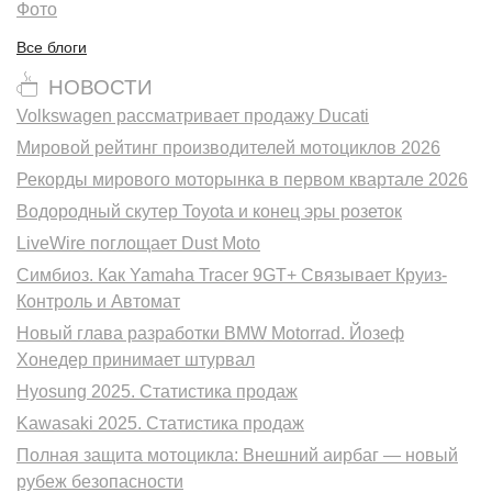
Фото
Все блоги
НОВОСТИ
Volkswagen рассматривает продажу Ducati
Мировой рейтинг производителей мотоциклов 2026
Рекорды мирового моторынка в первом квартале 2026
Водородный скутер Toyota и конец эры розеток
LiveWire поглощает Dust Moto
Симбиоз. Как Yamaha Tracer 9GT+ Связывает Круиз-
Контроль и Автомат
Новый глава разработки BMW Motorrad. Йозеф
Хонедер принимает штурвал
Hyosung 2025. Статистика продаж
Kawasaki 2025. Статистика продаж
Полная защита мотоцикла: Внешний аирбаг — новый
рубеж безопасности