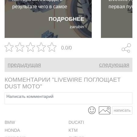
результате чего в самое
первая пуб
ближайшее время должны
акционерна
ПОДРОБНЕЕ
появиться новые
производящ
zarubin
электроциклы LiveWire, чтобы
электромото
оправдать столь огромные
что сделка 
вложения.
миллионов 
0.0/0
планируется
финансиров
предыдущая
следующая
новых проду
КОММЕНТАРИИ "LIVEWIRE ПОГЛОЩАЕТ
DUST MOTO"
написать
BMW
DUCATI
HONDA
KTM