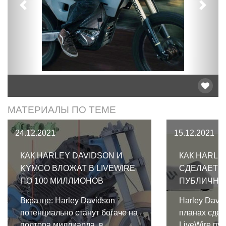
Предыдущий
След
МАТЕРИАЛЫ ПО ТЕМЕ
24.12.2021
15.12.2021
КАК HARLEY DAVIDSON И
КАК HARLE
KYMCO ВЛОЖАТ В LIVEWIRE
СДЕЛАЕТ L
ПО 100 МИЛЛИОНОВ
ПУБЛИЧНО
Вкратце: Harley Davidson
Harley Davi
потенциально станут богаче на
планах сдел
полтора миллиарда, в
LiveWire пуб