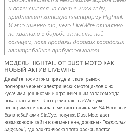
обосновавшаяся в небольшом городе Бенд
и появившаяся на свет в 2023 году,
предлагает готовую платформу Hightail.
И это именно то, чего LiveWire отчаянно
не хватало в борьбе за место под
солнцем, пока продажи дорогих городских
электробайков пробуксовывают.
МОДЕЛЬ HIGHTAIL ОТ DUST MOTO КАК
НОВЫЙ АКТИВ LIVEWIRE
Давайте посмотрим правде в глаза: рынок
полноразмерных электрических мотоциклов с их
кусачими ценниками и ограниченным запасом хода
пока стагнирует. В то время как LiveWire уже
экспериментировала с минимотоциклами S4 Honcho и
балансбайками StaCyc, покупка Dust Moto дает
возможность зайти в сегмент внедорожных
"взрослых
игрушек"
, где электрическая тяга раскрывается