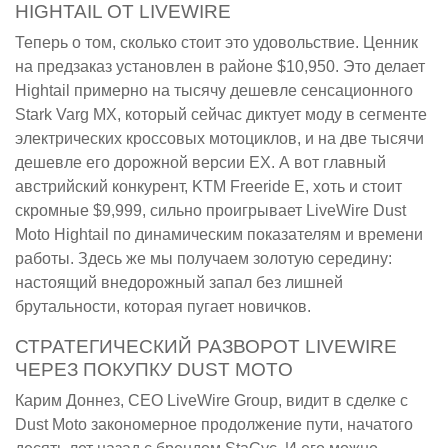
HIGHTAIL ОТ LIVEWIRE
Теперь о том, сколько стоит это удовольствие. Ценник
на предзаказ установлен в районе $10,950. Это делает
Hightail примерно на тысячу дешевле сенсационного
Stark Varg MX, который сейчас диктует моду в сегменте
электрических кроссовых мотоциклов, и на две тысячи
дешевле его дорожной версии EX. А вот главный
австрийский конкурент, KTM Freeride E, хоть и стоит
скромные $9,999, сильно проигрывает LiveWire Dust
Moto Hightail по динамическим показателям и времени
работы. Здесь же мы получаем золотую середину:
настоящий внедорожный запал без лишней
брутальности, которая пугает новичков.
СТРАТЕГИЧЕСКИЙ РАЗВОРОТ LIVEWIRE
ЧЕРЕЗ ПОКУПКУ DUST MOTO
Карим Доннез, CEO LiveWire Group, видит в сделке с
Dust Moto закономерное продолжение пути, начатого