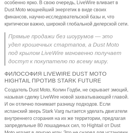
особенно ярко. В свою очередь, LiveWire вливает в
Dust Moto мощнейший энергетик в виде своих
финансов, научно-исследовательской базы и, что
критически важно, широкой глобальной дилерской сети.
Прямые продажи без шоурумов — это
удел крошечных стартапов, а Dust Moto
под крылом LiveWire мгновенно получает
доступ к покупателю по всему миру.
ФИЛОСОФИЯ LIVEWIRE DUST MOTO
HIGHTAIL ПРОТИВ STARK FUTURE
Создатель Dust Moto, Колин Годби, не скрывает эмоций,
называя сделку LiveWire новой захватывающей главой.
И он отлично понимает разницу подходов. Если
испанский зверь Stark Varg пытается уделать двигатели
внутреннего сгорания на их же территории, предлагая
запредельные 80 лошадиных сил, то Hightail от Dust
Moto играет в другую игру. Это не снаряд для установки