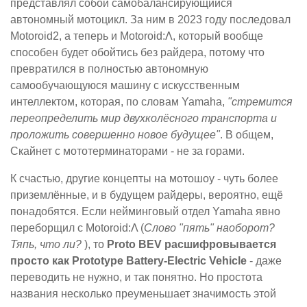
представлял собой самобалансирующийся
автономный мотоцикл. За ним в 2023 году последовал
Motoroid2, а теперь и Motoroid:Λ, который вообще
способен будет обойтись без райдера, потому что
превратился в полностью автономную
самообучающуюся машину с искусственным
интеллектом, которая, по словам Yamaha,
"стремится
переопределить мир двухколёсного транспорта и
проложить совершенно новое будущее"
. В общем,
Скайнет с мототерминаторами - не за горами.
К счастью, другие концепты на мотошоу - чуть более
приземлённые, и в будущем райдеры, вероятно, ещё
понадобятся. Если нейминговый отдел Yamaha явно
переборщил с Motoroid:Λ (
Слово "пять" наоборот?
Тяпь, что ли?
), то
Proto BEV расшифровывается
просто как Prototype Battery-Electric Vehicle
- даже
переводить не нужно, и так понятно. Но простота
названия несколько преуменьшает значимость этой