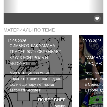
МАТЕРИАЛЫ ПО ТЕМЕ
12.05.2026
20.03.2026
СИМБИОЗ. КАК YAMAHA
TRACER 9GT+ СВЯЗЫВАЕТ
КРУИЗ-КОНТРОЛЬ И
YAMAHA 20
АВТОМАТ
ПРОДАЖ
Мир мотоциклов стоит на
Yamaha сох
пороге тектонического сдвига.
относительн
Если еще пару лет назад
в Северной 
автоматические и
Европе, где
роботизированные
выступать к
ПОДРОБНЕЕ
трансмиссии воспринимались
высокопрои
zarubin