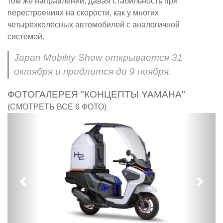
том же направлении, давая стабильность при
перестроениях на скорости, как у многих
четырёхколёсных автомобилей с аналогичной
системой.
Japan Mobility Show открывается 31
октября и продлится до 9 ноября.
ФОТОГАЛЕРЕЯ "КОНЦЕПТЫ YAMAHA"
(СМОТРЕТЬ ВСЕ 6 ФОТО)
Предыдущий
След