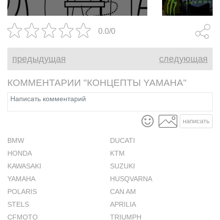
как экзотика или удел макси-
бренд.
скутеров, то сегодня они стали
главным полем боя для
0.0/0
инженеров.
предыдущая
следующая
КОММЕНТАРИИ "КОНЦЕПТЫ YAMAHA"
написать
BMW
DUCATI
HONDA
KTM
KAWASAKI
SUZUKI
YAMAHA
HUSQVARNA
POLARIS
CAN AM
STELS
APRILIA
CFMOTO
TRIUMPH