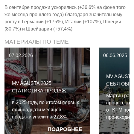
В сентябре продажи ускорились (+36,6% на фоне того
же месяца прошлого года) благодаря значительному
росту в Германии (+175%), Италии (+107%), Швеции
(80,7%) и Швейцарии (+57,4%).
МАТЕРИАЛЫ ПО ТЕМЕ
07.02.2026
06.06.2025
MV AGUSTA
MV AGUSTA 2025.
СЕБЯ ОБРА
СТАТИСТИКА ПРОДАЖ
Мартин расс
в 2025 году, по итогам первых
процесс отд
одиннадцати месяцев,
от KTM пока
продажи упали на 27,8%.
происходит 
гладко.
ПОДРОБНЕЕ