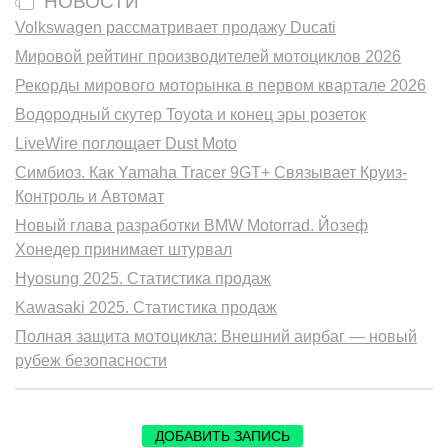
НОВОСТИ
Volkswagen рассматривает продажу Ducati
Мировой рейтинг производителей мотоциклов 2026
Рекорды мирового моторынка в первом квартале 2026
Водородный скутер Toyota и конец эры розеток
LiveWire поглощает Dust Moto
Симбиоз. Как Yamaha Tracer 9GT+ Связывает Круиз-
Контроль и Автомат
Новый глава разработки BMW Motorrad. Йозеф
Хонедер принимает штурвал
Hyosung 2025. Статистика продаж
Kawasaki 2025. Статистика продаж
Полная защита мотоцикла: Внешний аирбаг — новый
рубеж безопасности
ДОБАВИТЬ ЗАПИСЬ