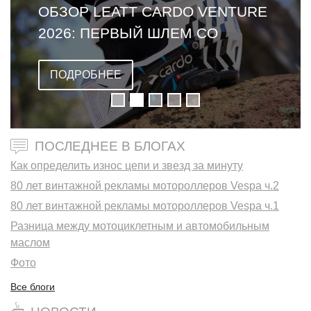
ОБЗОР LEATT CARDO VENTURE
2026: ПЕРВЫЙ ШЛЕМ СО
ВСТРОЕННОЙ ГАРНИТУРОЙ
ПОДРОБНЕЕ
ПОСЛЕДНЕЕ В БЛОГАХ
Как определить износ цепи и звезд за минуту
80 лет винтажной рекламы мотороллеров Vespa ч.2
80 лет винтажной рекламы мотороллеров Vespa ч.1
Разница между мотоциклетным и автомобильным
маслом
Фото
Все блоги