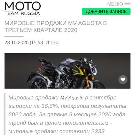
МЕНЮ
ДОБАВИТЬ ЗАПИСЬ
МИРОВЫЕ ПРОДАЖИ MV AGUSTA В
ТРЕТЬЕМ КВАРТАЛЕ 2020
23.10.2020 [15:53],
zheka
Мировые продажи
в сентябре
MV Agusta
выросли на 36,6%, подкрепив результаты
2020 года. За первые 9 месяцев 2020 года
тренд был в целом положительным -
мировые продажи составили 2333