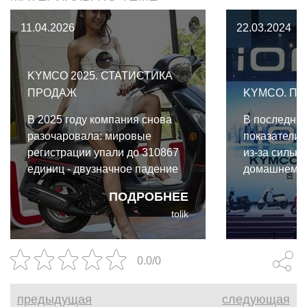
11.04.2026
22.03.2024
KYMCO 2025. СТАТИСТИКА
ПРОДАЖ
KYMCO. ПР
В 2025 году компания снова
В последни
разочаровала: мировые
показатели
регистрации упали до 310867
из-за сильн
единиц - двузначное падение
домашнем р
по сравнению с прошлым
SYM и расту
ПОДРОБНЕЕ
годом и четвёртое подряд
международн
tolik
годовое снижение.
появляются
производите
электрическ
0.0/0
предыдущая
следующая