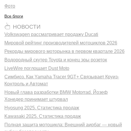
Фото
Все блоги
НОВОСТИ
Volkswagen рассматривает продажу Ducati
Мировой рейтинг производителей мотоциклов 2026
Рекорды мирового моторынка в первом квартале 2026
Водородный скутер Toyota и конец эры розеток
LiveWire поглощает Dust Moto
Симбиоз. Как Yamaha Tracer 9GT+ Связывает Круиз-
Контроль и Автомат
Новый глава разработки BMW Motorrad. Йозеф
Хонедер принимает штурвал
Hyosung 2025. Статистика продаж
Kawasaki 2025. Статистика продаж
Полная защита мотоцикла: Внешний аирбаг — новый