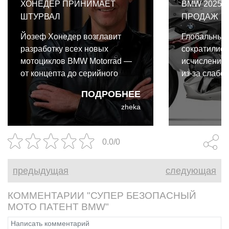
ХОНЕДЕР ПРИНИМАЕТ
BMW 2025.
ШТУРВАЛ
ПРОДАЖ
Йозеф Хонедер возглавит
Глобальные
разработку всех новых
сократились
мотоциклов BMW Motorrad —
исчислении 
от концепта до серийного
из-за слабос
испытания, и его возвращение
ключевых ре
ПОДРОБНЕЕ
в мир двух колес обещает быть
zheka
громким.
0.0/0
предыдущая
следующая
КОММЕНТАРИИ "СУПЕР БЕЗОПАСНЫЙ
МОТО ПАТЕНТ BMW"