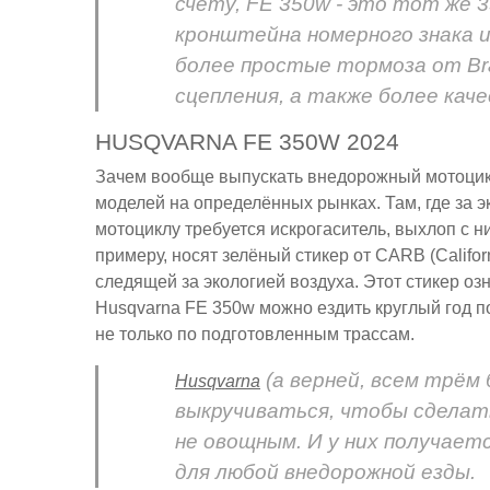
счёту, FE 350w - это тот же 3
кронштейна номерного знака 
более простые тормоза от Bra
сцепления, а также более качес
HUSQVARNA FE 350W 2024
Зачем вообще выпускать внедорожный мотоцикл
моделей на определённых рынках. Там, где за эк
мотоциклу требуется искрогаситель, выхлоп с н
примеру, носят зелёный стикер от CARB (Califor
следящей за экологией воздуха. Этот стикер оз
Husqvarna FE 350w можно ездить круглый год 
не только по подготовленным трассам.
(а верней, всем трём
Husqvarna
выкручиваться, чтобы сделат
не овощным. И у них получаетс
для любой внедорожной езды.