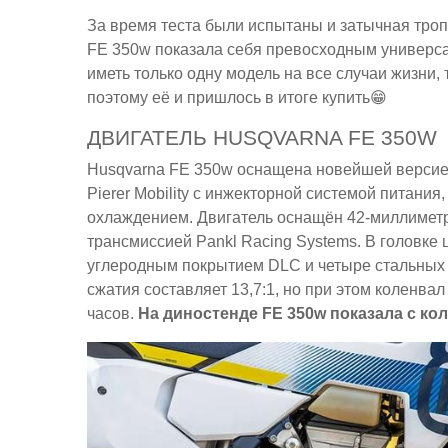
За время теста были испытаны и затычная тропа
FE 350w показала себя превосходным универса
иметь только одну модель на все случаи жизни,
поэтому её и пришлось в итоге купить😁
ДВИГАТЕЛЬ HUSQVARNA FE 350W
Husqvarna FE 350w оснащена новейшей версией
Pierer Mobility с инжекторной системой питан
охлаждением. Двигатель оснащён 42-миллиметр
трансмиссией Pankl Racing Systems. В головк
углеродным покрытием DLC и четыре стальных 
сжатия составляет 13,7:1, но при этом коленва
часов.
На диностенде FE 350w показала с кол