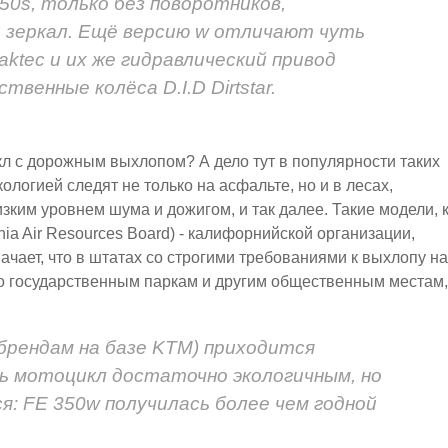
50s, только без поворотников,
и зеркал. Ещё версию w отличают чуть
ktec и их же гидравлический привод
твенные колёса D.I.D Dirtstar.
 с дорожным выхлопом? А дело тут в популярности таких
ологией следят не только на асфальте, но и в лесах,
изким уровнем шума и дожигом, и так далее. Такие модели, 
nia Air Resources Board) - калифорнийской организации,
начает, что в штатах со строгими требованиями к выхлопу на
по государственным паркам и другим общественным местам,
 брендам на базе KTM) приходится
ь мотоцикл достаточно экологичным, но
я: FE 350w получилась более чем годной