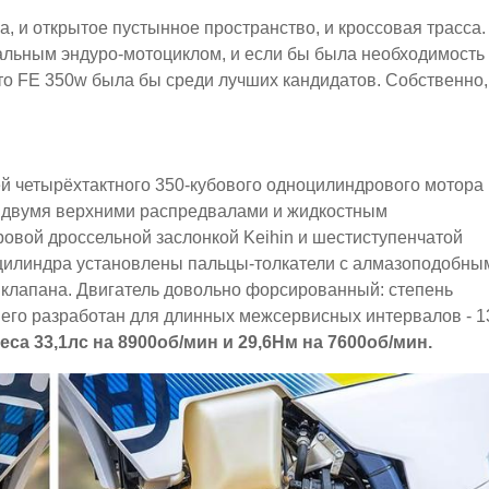
, и открытое пустынное пространство, и кроссовая трасса.
льным эндуро-мотоциклом, и если бы была необходимость
 то FE 350w была бы среди лучших кандидатов. Собственно,
 четырёхтактного 350-кубового одноцилиндрового мотора
ия, двумя верхними распредвалами и жидкостным
овой дроссельной заслонкой Keihin и шестиступенчатой
е цилиндра установлены пальцы-толкатели с алмазоподобны
клапана. Двигатель довольно форсированный: степень
л его разработан для длинных межсервисных интервалов - 1
еса 33,1лс на 8900об/мин и 29,6Нм на 7600об/мин.