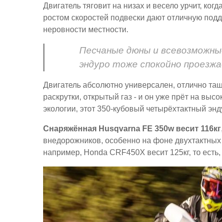
Двигатель тяговит на низах и весело урчит, когд
ростом скоростей подвески дают отличную под
неровности местности.
Песчаные дюны и всевозможны
эндуро тоже спокойно проезжа
Двигатель абсолютно универсален, отлично тащи
раскрутки, открытый газ - и он уже прёт на выс
экологии, этот 350-кубовый четырёхтактный энд
Снаряжённая Husqvarna FE 350w весит 116кг
внедорожников, особенно на фоне двухтактных 
например, Honda CRF450X весит 125кг, то есть, 