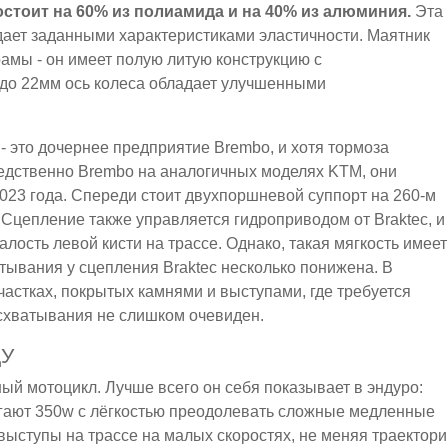
стоит на 60% из полиамида и на 40% из алюминия.
Эта
адает заданными характеристиками эластичности. Маятник
амы - он имеет полую литую конструкцию с
до 22мм ось колеса обладает улучшенными
- это дочернее предприятие Brembo, и хотя тормоза
редственно Brembo на аналогичных моделях KTM, они
023 года. Спереди стоит двухпоршневой суппорт на 260-м
. Сцепление также управляется гидроприводом от Braktec, и
лость левой кисти на трассе. Однако, такая мягкость имеет
тывания у сцепления Braktec несколько понижена. В
частках, покрытых камнями и выступами, где требуется
схватывания не слишком очевиден.
ДУ
й мотоцикл. Лучше всего он себя показывает в эндуро:
огают 350w с лёгкостью преодолевать сложные медленные
выступы на трассе на малых скоростях, не меняя траектори