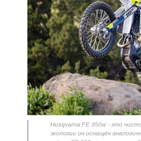
Husqvarna FE 350w - это чист
экологии он оснащён аналогич