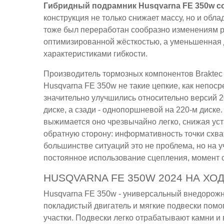
Гибридный подрамник Husqvarna FE 350w со
конструкция не только снижает массу, но и обл
тоже был переработан сообразно изменениям р
оптимизированной жёсткостью, а уменьшенная 
характеристиками гибкости.
Производитель тормозных компонентов Braktec 
Husqvarna FE 350w не такие цепкие, как непос
значительно улучшились относительно версий 2
диске, а сзади - однопоршневой на 220-м диске
выжимается оно чрезвычайно легко, снижая уста
обратную сторону: информативность точки схва
большинстве ситуаций это не проблема, но на у
постоянное использование сцепления, момент 
HUSQVARNA FE 350W 2024 НА ХО
Husqvarna FE 350w - универсальный внедорожны
покладистый двигатель и мягкие подвески пом
участки. Подвески легко отрабатывают камни и 