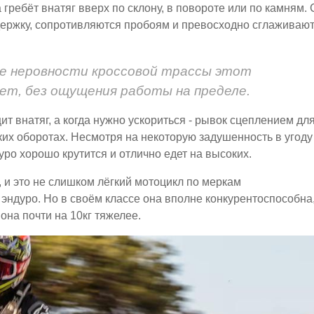
а гребёт внатяг вверх по склону, в повороте или по камням. 
держку, сопротивляются пробоям и превосходно сглаживаю
е неровности кроссовой трассы этот
ет, без ощущения работы на пределе.
т внатяг, а когда нужно ускориться - рывок сцеплением дл
оких оборотах. Несмотря на некоторую задушенность в угоду
уро хорошо крутится и отлично едет на высоких.
, и это не слишком лёгкий мотоцикл по меркам
эндуро. Но в своём классе она вполне конкурентоспособна
она почти на 10кг тяжелее.