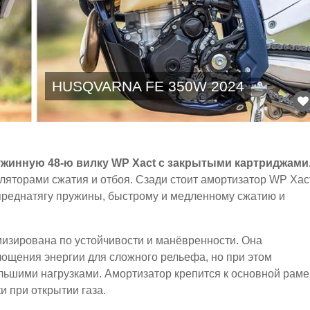
HUSQVARNA FE 350W 2024
ружинную 48-ю вилку WP Xact с закрытыми картриджами
ляторами сжатия и отбоя. Сзади стоит амортизатор WP Xact
 преднатягу пружины, быстрому и медленному сжатию и
изирована по устойчивости и манёвренности. Она
ощения энергии для сложного рельефа, но при этом
льшими нагрузками. Амортизатор крепится к основной раме
и при открытии газа.