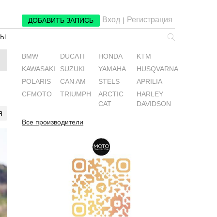
Вход
Регистрация
|
ДОБАВИТЬ ЗАПИСЬ
РЫ
BMW
DUCATI
HONDA
KTM
KAWASAKI
SUZUKI
YAMAHA
HUSQVARNA
POLARIS
CAN AM
STELS
APRILIA
CFMOTO
TRIUMPH
ARCTIC
HARLEY
CAT
DAVIDSON
я
Все производители