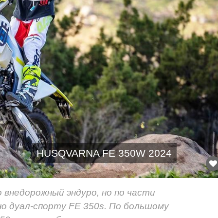
HUSQVARNA FE 350W 2024
о внедорожный эндуро, но по части
но дуал-спорту FE 350s. По большому