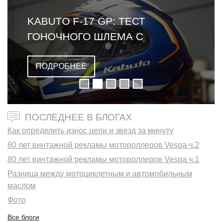
KABUTO F-17 GP: ТЕСТ
ГОНОЧНОГО ШЛЕМА С
ОМОЛОГАЦИЕЙ FIM
ПОДРОБНЕЕ
ПОСЛЕДНЕЕ В БЛОГАХ
Как определить износ цепи и звезд за минуту
80 лет винтажной рекламы мотороллеров Vespa ч.2
80 лет винтажной рекламы мотороллеров Vespa ч.1
Разница между мотоциклетным и автомобильным
маслом
Фото
Все блоги