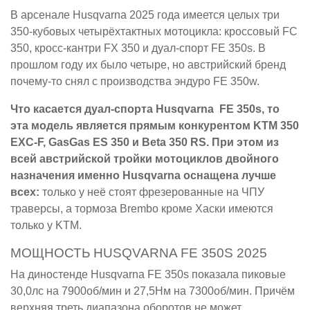
В арсенале Husqvarna 2025 года имеется целых три
350-кубовых четырёхтактных мотоцикла: кроссовый FC
350, кросс-кантри FX 350 и дуал-спорт FE 350s. В
прошлом году их было четыре, но австрийский бренд
почему-то снял с производства эндуро FE 350w.
Что касается дуал-спорта Husqvarna FE 350s, то
эта модель является прямым конкурентом KTM 350
EXC-F, GasGas ES 350 и Beta 350 RS. При этом из
всей австрийской тройки мотоциклов двойного
назначения именно Husqvarna оснащена лучше
всех:
только у неё стоят фрезерованные на ЧПУ
траверсы, а тормоза Brembo кроме Хаски имеются
только у KTM.
МОЩНОСТЬ HUSQVARNA FE 350S 2025
На диностенде Husqvarna FE 350s показала пиковые
30,0лс на 7900об/мин и 27,5Нм на 7300об/мин. Причём
верхняя треть диапазона оборотов не может