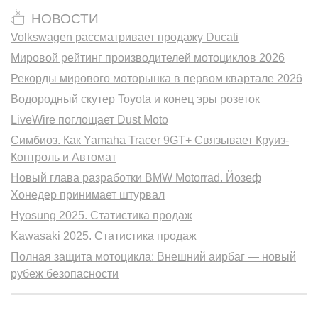
НОВОСТИ
Volkswagen рассматривает продажу Ducati
Мировой рейтинг производителей мотоциклов 2026
Рекорды мирового моторынка в первом квартале 2026
Водородный скутер Toyota и конец эры розеток
LiveWire поглощает Dust Moto
Симбиоз. Как Yamaha Tracer 9GT+ Связывает Круиз-
Контроль и Автомат
Новый глава разработки BMW Motorrad. Йозеф
Хонедер принимает штурвал
Hyosung 2025. Статистика продаж
Kawasaki 2025. Статистика продаж
Полная защита мотоцикла: Внешний аирбаг — новый
рубеж безопасности