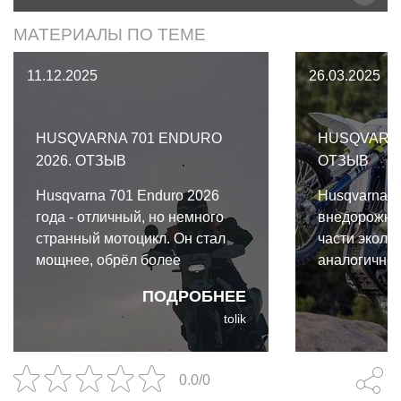
МАТЕРИАЛЫ ПО ТЕМЕ
11.12.2025
26.03.2025
HUSQVARNA 701 ENDURO
HUSQVARNA
2026. ОТЗЫВ
ОТЗЫВ
Husqvarna 701 Enduro 2026
Husqvarna F
года - отличный, но немного
внедорожный
странный мотоцикл. Он стал
части эколо
мощнее, обрёл более
аналогично 
длинноходные подвески,
350s. По бо
ПОДРОБНЕЕ
новый обвес и электронику. А
350w - это т
tolik
кроме того, он сочетает в себе
без поворот
качества сразу двух смежных,
номерного з
но всё же разных классов -
0.0/0
дуал-спортов и турэндуро.