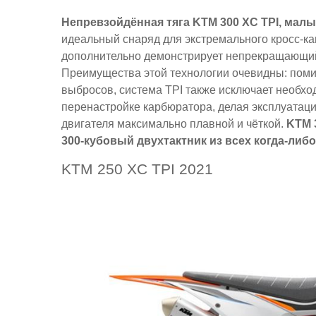
Непревзойдённая тяга KTM 300 XC TPI, мал
идеальный снаряд для экстремального кросс-к
дополнительно демонстрирует непрекращающий
Преимущества этой технологии очевидны: пом
выбросов, система TPI также исключает необхо
перенастройке карбюратора, делая эксплуатаци
двигателя максимально плавной и чёткой.
KTM 
300-кубовый двухтактник из всех когда-либ
KTM 250 XC TPI 2021