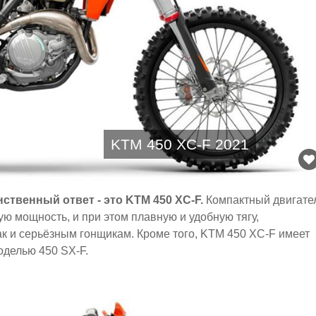
KTM 450 XC-F 2021
твенный ответ - это KTM 450 XC-F.
Компактный двигате
 мощность, и при этом плавную и удобную тягу,
к и серьёзным гонщикам. Кроме того, KTM 450 XC-F имеет
оделью 450 SX-F.