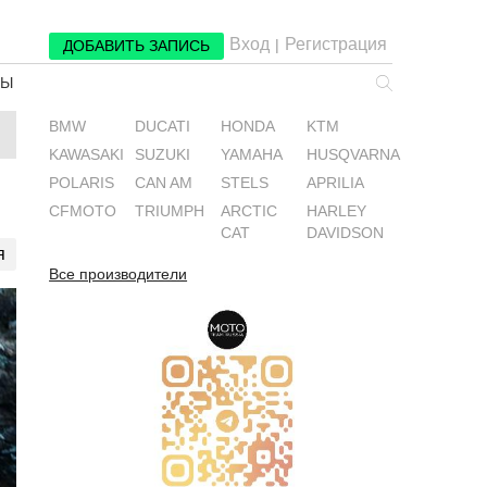
Вход
Регистрация
|
ДОБАВИТЬ ЗАПИСЬ
РЫ
BMW
DUCATI
HONDA
KTM
KAWASAKI
SUZUKI
YAMAHA
HUSQVARNA
POLARIS
CAN AM
STELS
APRILIA
CFMOTO
TRIUMPH
ARCTIC
HARLEY
CAT
DAVIDSON
я
Все производители