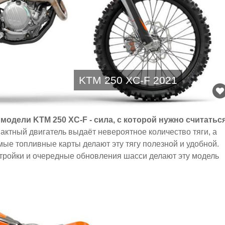
KTM 250 XC-F 2021
одели KTM 250 XC-F - сила, с которой нужно считатьс
ктный двигатель выдаёт невероятное количество тяги, а
мые топливные карты делают эту тягу полезной и удобной.
ройки и очередные обновления шасси делают эту модель