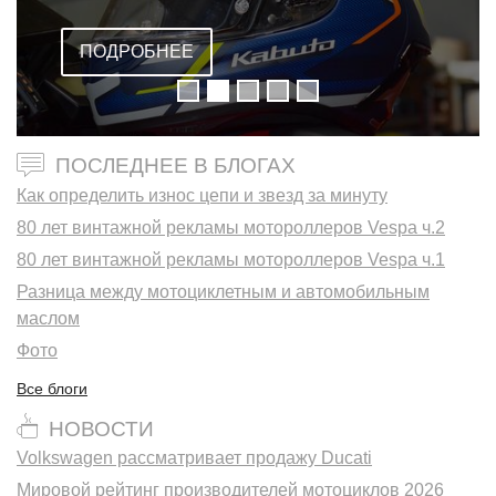
ОМОЛОГАЦИЕЙ FIM
ПОДРОБНЕЕ
ПОСЛЕДНЕЕ В БЛОГАХ
Как определить износ цепи и звезд за минуту
80 лет винтажной рекламы мотороллеров Vespa ч.2
80 лет винтажной рекламы мотороллеров Vespa ч.1
Разница между мотоциклетным и автомобильным
маслом
Фото
Все блоги
НОВОСТИ
Volkswagen рассматривает продажу Ducati
Мировой рейтинг производителей мотоциклов 2026