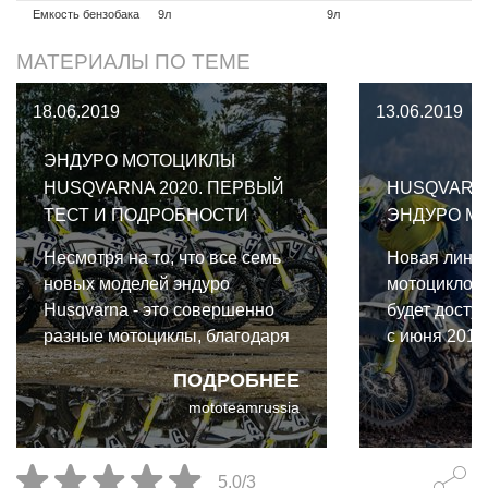
Емкость бензобака
9л
9л
МАТЕРИАЛЫ ПО ТЕМЕ
18.06.2019
13.06.2019
ЭНДУРО МОТОЦИКЛЫ
HUSQVARNA 2020. ПЕРВЫЙ
HUSQVARN
ТЕСТ И ПОДРОБНОСТИ
ЭНДУРО МО
Несмотря на то, что все семь
Новая линей
новых моделей эндуро
мотоциклов 
Husqvarna - это совершенно
будет досту
разные мотоциклы, благодаря
с июня 2019 
изменениям, которые
авторизова
ПОДРОБНЕЕ
Husqvarna внесла в 2019 году,
мотоциклов 
mototeamrussia
все они ведут себя по-новому.
Эндуро мотоциклы Husqvarna
2020. Первый тест и
5.0/3