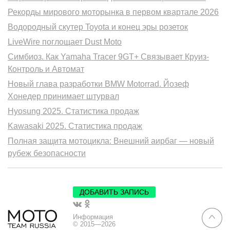
Рекорды мирового моторынка в первом квартале 2026
Водородный скутер Toyota и конец эры розеток
LiveWire поглощает Dust Moto
Симбиоз. Как Yamaha Tracer 9GT+ Связывает Круиз-
Контроль и Автомат
Новый глава разработки BMW Motorrad. Йозеф
Хонедер принимает штурвал
Hyosung 2025. Статистика продаж
Kawasaki 2025. Статистика продаж
Полная защита мотоцикла: Внешний аирбаг — новый
рубеж безопасности
ДОБАВИТЬ ЗАПИСЬ
Информация
© 2015—2026