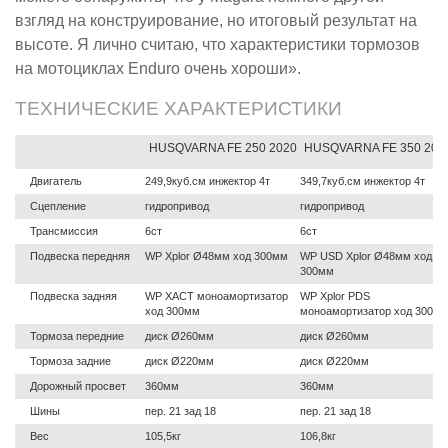
взгляд на конструирование, но итоговый результат на
высоте. Я лично считаю, что характеристики тормозов
на мотоциклах Enduro очень хороши».
ТЕХНИЧЕСКИЕ ХАРАКТЕРИСТИКИ
HUSQVARNA FE 250 2020
HUSQVARNA FE 350 202
Двигатель
249,9куб.см инжектор 4т
349,7куб.см инжектор 4т
Сцепление
гидропривод
гидропривод
Трансмиссия
6ст
6ст
Подвеска передняя
WP Xplor Ø48мм ход 300мм
WP USD Xplor Ø48мм ход
300мм
Подвеска задняя
WP XACT моноамортизатор
WP Xplor PDS
ход 300мм
моноамортизатор ход 300м
Тормоза передние
диск Ø260мм
диск Ø260мм
Тормоза задние
диск Ø220мм
диск Ø220мм
Дорожный просвет
360мм
360мм
Шины
пер. 21 зад 18
пер. 21 зад 18
Вес
105,5кг
106,8кг