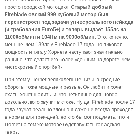
просто городской мотоцикл.
Старый добрый
Fireblade-овский 999-кубовый мотор был
перенастроен под задачи универсального нейкеда
(и требования Euro5+) и теперь выдаёт 155лс на
11000об/мин и 104Нм на 9000об/мин.
Это, конечно,
меньше, чем 189лс у Fireblade 17 года, но пиковая
мощность и тяга у Хорнета наступают значительно
раньше, что делает его более удобным на дороге, чем
чистокровный спортбайк.
При этом у Hornet великолепные низы, а средние
обороты тоже мощные и резвые. Он любит и хочет
ехать, хочет шалить, и, что нетипично для Honda,
довольно люто звучит в стоке. Ну да, Fireblade после 17
года звучат реально злобно и даже не всегда проходят
в нормы для трек-дней, но кто бы мог подумать, что и
Hornet на том же моторе будет звучать как адская
тварь.