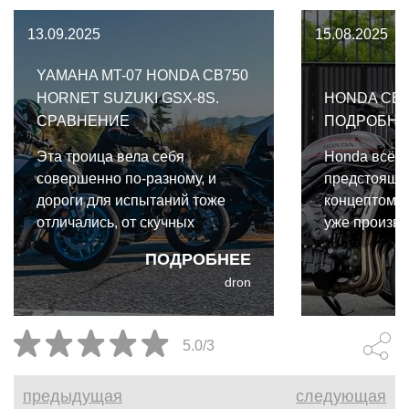
13.09.2025
15.08.2025
YAMAHA MT-07 HONDA CB750
HORNET SUZUKI GSX-8S.
HONDA CB10
СРАВНЕНИЕ
ПОДРОБНО
Эта троица вела себя
Honda всё 
совершенно по-разному, и
предстоящи
дороги для испытаний тоже
концептом, н
отличались, от скучных
уже произве
перегонов по прямой на
экземпляров
ПОДРОБНЕЕ
трассе и городской суеты до
капотирова
dron
приятных моментов на
CB1000F SE
серпантине. Сравнение
на гонку Suz
Yamaha MT-07 Honda CB750
Впрочем, не
5.0/3
Hornet Suzuki GSX-8S.
известно, ч
войдут в ли
предыдущая
следующая
года.