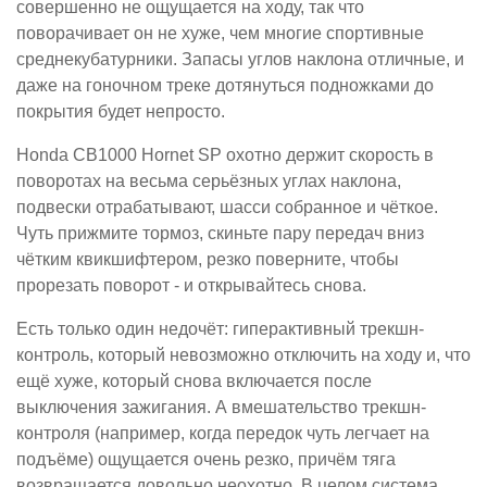
совершенно не ощущается на ходу, так что
поворачивает он не хуже, чем многие спортивные
среднекубатурники. Запасы углов наклона отличные, и
даже на гоночном треке дотянуться подножками до
покрытия будет непросто.
Honda CB1000 Hornet SP охотно держит скорость в
поворотах на весьма серьёзных углах наклона,
подвески отрабатывают, шасси собранное и чёткое.
Чуть прижмите тормоз, скиньте пару передач вниз
чётким квикшифтером, резко поверните, чтобы
прорезать поворот - и открывайтесь снова.
Есть только один недочёт: гиперактивный трекшн-
контроль, который невозможно отключить на ходу и, что
ещё хуже, который снова включается после
выключения зажигания. А вмешательство трекшн-
контроля (например, когда передок чуть легчает на
подъёме) ощущается очень резко, причём тяга
возвращается довольно неохотно. В целом система