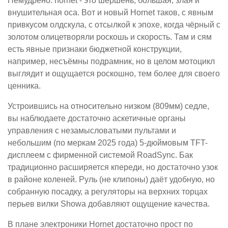
Немудрено: hornet - это шершень, большая, злая и
внушительная оса. Вот и новый Hornet таков, с явным
привкусом олдскула, с отсылкой к эпохе, когда чёрный с
золотом олицетворяли роскошь и скорость. Там и сям
есть явные признаки бюджетной конструкции,
например, несъёмны подрамник, но в целом мотоцикл
выглядит и ощущается роскошно, тем более для своего
ценника.
Устроившись на относительно низком (809мм) седле,
вы наблюдаете достаточно аскетичные органы
управления с незамысловатыми пультами и
небольшим (по меркам 2025 года) 5-дюймовым TFT-
дисплеем с фирменной системой RoadSync. Бак
традиционно расширяется кпереди, но достаточно узок
в районе коленей. Руль (не клипоны) даёт удобную, но
собранную посадку, а регуляторы на верхних торцах
перьев вилки Showa добавляют ощущение качества.
В плане электроники Hornet достаточно прост по