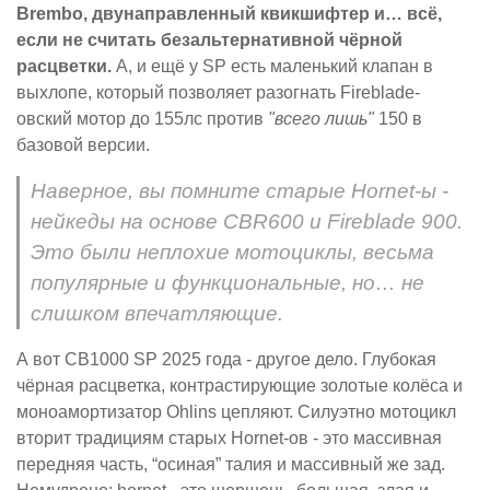
Brembo, двунаправленный квикшифтер и… всё,
если не считать безальтернативной чёрной
расцветки.
А, и ещё у SP есть маленький клапан в
выхлопе, который позволяет разогнать Fireblade-
овский мотор до 155лс против
"всего лишь"
150 в
базовой версии.
Наверное, вы помните старые Hornet-ы -
нейкеды на основе CBR600 и Fireblade 900.
Это были неплохие мотоциклы, весьма
популярные и функциональные, но… не
слишком впечатляющие.
А вот CB1000 SP 2025 года - другое дело. Глубокая
чёрная расцветка, контрастирующие золотые колёса и
моноамортизатор Ohlins цепляют. Силуэтно мотоцикл
вторит традициям старых Hornet-ов - это массивная
передняя часть, “осиная” талия и массивный же зад.