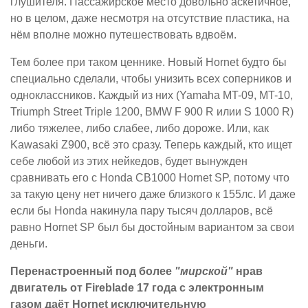
глушителя. Пассажирское место довольно аскетичное,
но в целом, даже несмотря на отсутствие пластика, на
нём вполне можно путешествовать вдвоём.
Тем более при таком ценнике. Новый Hornet будто бы
специально сделали, чтобы унизить всех соперников и
одноклассников. Каждый из них (Yamaha MT-09, MT-10,
Triumph Street Triple 1200, BMW F 900 R илии S 1000 R)
либо тяжелее, либо слабее, либо дороже. Или, как
Kawasaki Z900, всё это сразу. Теперь каждый, кто ищет
себе любой из этих нейкедов, будет вынужден
сравнивать его с Honda CB1000 Hornet SP, потому что
за такую цену нет ничего даже близкого к 155лс. И даже
если бы Honda накинула пару тысяч долларов, всё
равно Hornet SP был бы достойным вариантом за свои
деньги.
Перенастроенный под более
"мирской"
нрав
двигатель от Fireblade 17 года с электронным
газом даёт Hornet исключительную