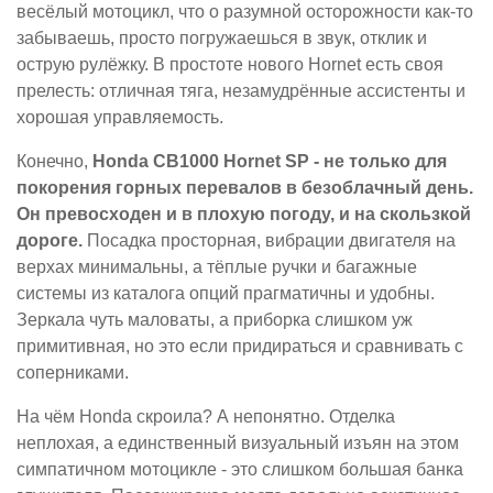
весёлый мотоцикл, что о разумной осторожности как-то
забываешь, просто погружаешься в звук, отклик и
острую рулёжку. В простоте нового Hornet есть своя
прелесть: отличная тяга, незамудрённые ассистенты и
хорошая управляемость.
Конечно,
Honda CB1000 Hornet SP - не только для
покорения горных перевалов в безоблачный день.
Он превосходен и в плохую погоду, и на скользкой
дороге.
Посадка просторная, вибрации двигателя на
верхах минимальны, а тёплые ручки и багажные
системы из каталога опций прагматичны и удобны.
Зеркала чуть маловаты, а приборка слишком уж
примитивная, но это если придираться и сравнивать с
соперниками.
На чём Honda скроила? А непонятно. Отделка
неплохая, а единственный визуальный изъян на этом
симпатичном мотоцикле - это слишком большая банка