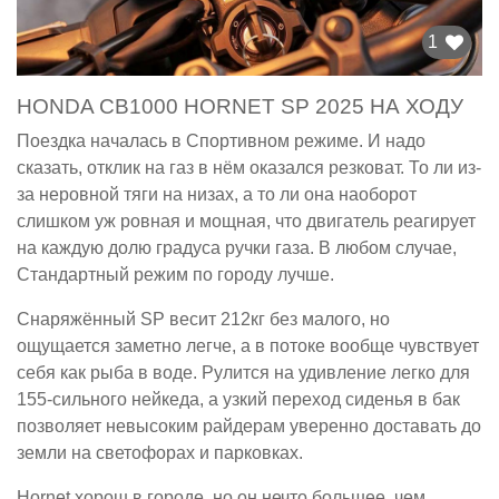
1
HONDA CB1000 HORNET SP 2025 НА ХОДУ
Поездка началась в Спортивном режиме. И надо
сказать, отклик на газ в нём оказался резковат. То ли из-
за неровной тяги на низах, а то ли она наоборот
слишком уж ровная и мощная, что двигатель реагирует
на каждую долю градуса ручки газа. В любом случае,
Стандартный режим по городу лучше.
Снаряжённый SP весит 212кг без малого, но
ощущается заметно легче, а в потоке вообще чувствует
себя как рыба в воде. Рулится на удивление легко для
155-сильного нейкеда, а узкий переход сиденья в бак
позволяет невысоким райдерам уверенно доставать до
земли на светофорах и парковках.
Hornet хорош в городе, но он нечто большее, чем