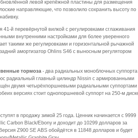
 обновлённой левой крепёжной пластины для размещения
лоские направляющие, что позволило сохранить высоту по
набивку.
я 41-й перевёрнутой вилкой с регулировками сглаживания
лёнными внутренними настройками для более уверенного
ает такими же регулировками и горизонтальной рычажной
 задний амортизатор Ohlins S46 с выносным регулятором
ственные тормоза
- два радиальных моноблочных суппорта
юс радиальный главный цилиндр Nissin с армированными
нащён двумя четырёхпоршневыми радиальными суппортами
а обеих версиях стоит однопоршневой суппорт на 250-м диск
ступят в продажу зимой 25 года. Ценник начинается с 9999
llic Carbon Black/Ebony и доходит до 10299 долларов за
e. Версия Z900 SE ABS обойдётся в 11848 долларов и будет
ony/Metallic Graphite Gray.