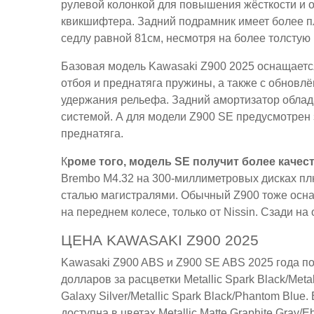
рулевой колонкой для повышения жёсткости и
квикшифтера. Задний подрамник имеет более п
седлу равной 81см, несмотря на более толстую 
Базовая модель Kawasaki Z900 2025 оснащаетс
отбоя и преднатяга пружины, а также с обнов
удержания рельефа. Задний амортизатор облад
системой. А для модели Z900 SE предусмотрен
преднатяга.
К
роме того, модель SE получит более каче
Brembo M4.32 на 300-миллиметровых дисках пл
сталью магистралями. Обычный Z900 тоже ос
на переднем колесе, только от Nissin. Сзади н
ЦЕНА KAWASAKI Z900 2025
Kawasaki Z900 ABS и Z900 SE ABS 2025 года по
долларов за расцветки Metallic Spark Black/Meta
Galaxy Silver/Metallic Spark Black/Phantom Blu
доступна в цветах Metallic Matte Graphite Gray/Eb