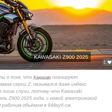
KAWASAKI Z900 2025
1
слы о том, что
планируют
Kawasaki
ана серии Z, назывался даже индекс
го лишь слухи, потому что Kawasaki
ль Z900 2025 года, с новой электроникой
 рабочим объёмом в 948куб.см.