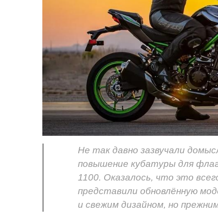
Не так давно зазвучали домы
повышение кубатуры для флагм
1100. Оказалось, что это все
представили обновлённую моде
и свежим дизайном, но прежним