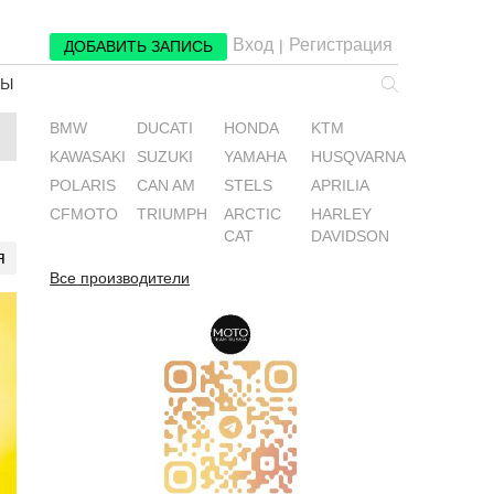
Вход
Регистрация
|
ДОБАВИТЬ ЗАПИСЬ
РЫ
BMW
DUCATI
HONDA
KTM
KAWASAKI
SUZUKI
YAMAHA
HUSQVARNA
POLARIS
CAN AM
STELS
APRILIA
CFMOTO
TRIUMPH
ARCTIC
HARLEY
CAT
DAVIDSON
я
Все производители