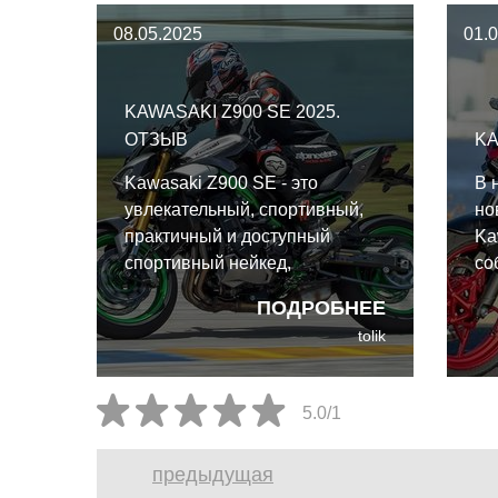
08.05.2025
01.
KAWASAKI Z900 SE 2025.
ОТЗЫВ
KA
Kawasaki Z900 SE - это
В 
увлекательный, спортивный,
но
практичный и доступный
Ka
спортивный нейкед,
со
универсальный практически в
пр
ПОДРОБНЕЕ
каждом аспекте езды.
ку
tolik
од
то
мо
5.0/1
на
предыдущая