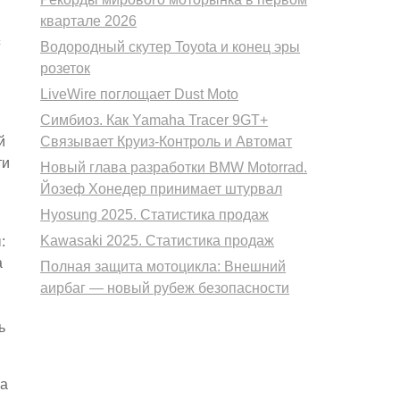
квартале 2026
с
Водородный скутер Toyota и конец эры
розеток
LiveWire поглощает Dust Moto
Симбиоз. Как Yamaha Tracer 9GT+
й
Связывает Круиз-Контроль и Автомат
ти
Новый глава разработки BMW Motorrad.
Йозеф Хонедер принимает штурвал
Hyosung 2025. Статистика продаж
Kawasaki 2025. Статистика продаж
:
а
Полная защита мотоцикла: Внешний
аирбаг — новый рубеж безопасности
ь
за