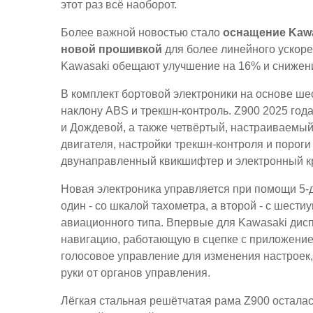
этот раз всё наоборот.
Более важной новостью стало
оснащение Kawa
новой прошивкой
для более линейного ускоре
Kawasaki обещают улучшение на 16% и снижен
В комплект бортовой электроники на основе ше
наклону ABS и трекшн-контроль. Z900 2025 го
и Дождевой, а также четвёртый, настраиваемы
двигателя, настройки трекшн-контроля и порог
двунаправленный квикшифтер и электронный кр
Новая электроника управляется при помощи 5-
один - со шкалой тахометра, а второй - с шес
авиационного типа. Впервые для Kawasaki дис
навигацию, работающую в сцепке с приложени
голосовое управление для изменения настроек
руки от органов управления.
Лёгкая стальная решётчатая рама Z900 осталась