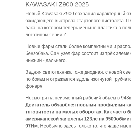
KAWASAKI Z900 2025
Новый Kawasaki Z900 сохранил характерный яз
ожидающего выстрела стартового пистолета. Пл
бака, на котором теперь меньше пластика в п
логотипом серии Z.
Новые фары стали более компактными и распо
бензобака. Сам узел фар состоит из трёх элеме
нижний - дальнего.
Задняя светотехника тоже диодная, с новой све
по бокам и отражается вдоль изогнутой трубчат
фонаря.
Несмотря на неизменный рабочий объём в 948ку
Двигатель обзавёлся новыми профилями ку
тяговитости на малых оборотах. Как часто б
американской заявлены 123лс на 9500об/мин 
97Нм.
Необычно здесь только то, что чаще име