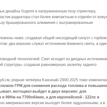
ык дизайна Sugomi и напружиненную позу спринтера,
астик радиатора стал более компактным и отделён от кожу
ользу брашированного алюминия с выгравированным
ложены ниже, создавая общий нисходящий силуэт с горбом
нтов: два верхних служат источником ближнего света, а оди
товодной технологией. Свет исходит из диодных источнико
ой структуры, создавая равномерную засветку заднего
б.см, рядная четвёрка Kawasaki Z900 2025 тоже изменилас
лачков ГРМ для снижения расхода топлива и повышен
ывает, мотоцикл выйдет в двух версиях: для
и 99Нм на 7700об/мин, а для европейской - 122лс и
нно американские версии выходят более задушенными, а в