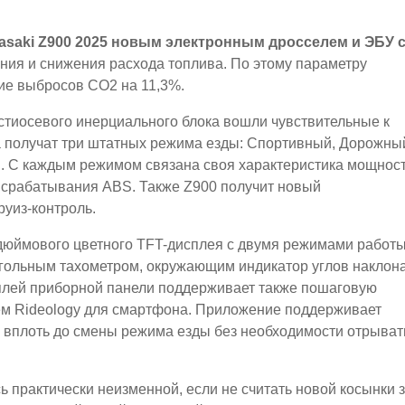
saki Z900 2025 новым электронным дросселем и ЭБУ 
ния и снижения расхода топлива. По этому параметру
ие выбросов CO2 на 11,3%.
стиосевого инерциального блока вошли чувствительные к
да получат три штатных режима езды: Спортивный, Дорожны
й. С каждым режимом связана своя характеристика мощнос
и срабатывания ABS. Также Z900 получит новый
уиз-контроль.
дюймового цветного TFT-дисплея с двумя режимами работы
тиугольным тахометром, окружающим индикатор углов наклон
плей приборной панели поддерживает также пошаговую
ем Rideology для смартфона. Приложение поддерживает
, вплоть до смены режима езды без необходимости отрыват
 практически неизменной, если не считать новой косынки 