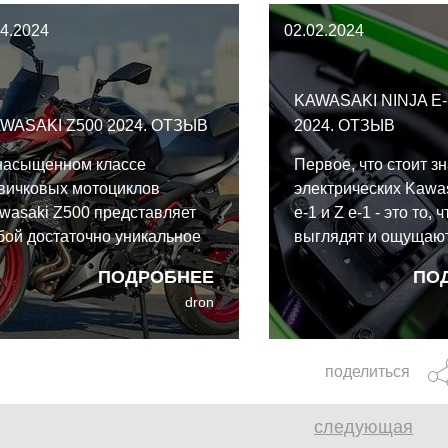
04.2024
02.02.2024
KAWASAKI NINJA E-1
WASAKI Z500 2024. ОТЗЫВ
2024. ОТЗЫВ
насыщенном классе
Первое, что стоит зн
вичковых мотоциклов
электрических Kawas
wasaki Z500 представляет
e-1 и Z e-1 - это то, 
бой достаточно уникальное
выглядят и ощущают
едложение - он более
мотоциклы. По край
ПОДРОБНЕЕ
ПО
батурный, чем большинство
так задумано. Наско
dron
ноклассников, и готов не
электрические мото
лько стать хорошим первым
удобны в городе? Д
тоциклом, но и остаться
ли того, что эта штук
поделиться
долго.
выглядит, как мотоц
привлечь бывалых
следующая
мотоциклистов?