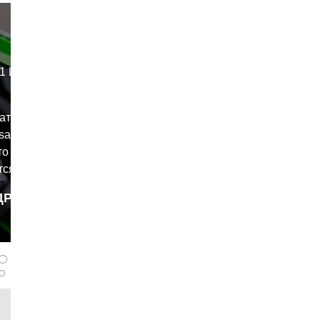
 И Z E-1
ать об
aki Ninja
что они
ся как
ней мере,
ДРОБНЕЕ
лько
panferov
циклы
остаточно
а
икл, чтобы