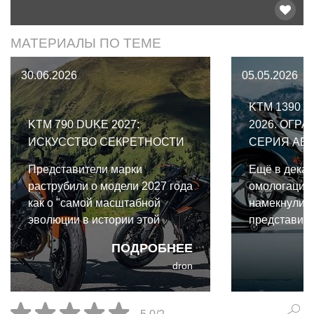
МАТЕРИАЛЫ ПО ТЕМЕ
30.06.2026
05.05.2026
KTM 1390 
KTM 790 DUKE 2027:
2026. ОГР
ИСКУССТВО СЕКРЕТНОСТИ
СЕРИЯ АБ
Представители марки
Ещё в декаб
раструбили о модели 2027 года
омологацио
как о "самой масштабной
намекнули 
эволюции в истории этой
представит
модели", но лишь потому, что
бескомпром
ПОДРОБНЕЕ
это вообще единственная
1390 Super 
dron
эволюция за всю её историю.
из Маттигх
это официал