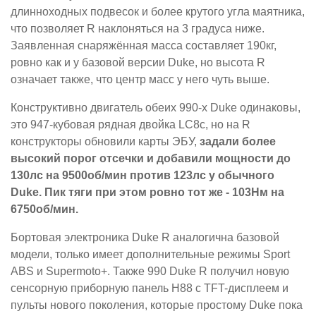
длинноходных подвесок и более крутого угла маятника,
что позволяет R наклоняться на 3 градуса ниже.
Заявленная снаряжённая масса составляет 190кг,
ровно как и у базовой версии Duke, но высота R
означает также, что центр масс у него чуть выше.
Конструктивно двигатель обеих 990-х Duke одинаковы,
это 947-кубовая рядная двойка LC8c, но на R
конструкторы обновили карты ЭБУ,
задали более
высокий порог отсечки и добавили мощности до
130лс на 9500об/мин против 123лс у обычного
Duke. Пик тяги при этом ровно тот же - 103Нм на
6750об/мин.
Бортовая электроника Duke R аналогична базовой
модели, только имеет дополнительные режимы Sport
ABS и Supermoto+. Также 990 Duke R получил новую
сенсорную приборную панель H88 с TFT-дисплеем и
пульты нового поколения, которые простому Duke пока