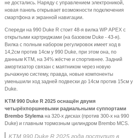
не достались. Наряду с управлением электроникой,
новая панель открывает возможности подключения
смартфона и экранной навигации.
Спереди на 990 Duke R стоит 48-я вилка WP APEX с
открытыми картриджами (на базовом Duke - 43-я).
Вилка с полным набором регулировок имеет ход в
14,2см против 14см у 990 Duke, при этом она, по
данным KTM, на 34% жёстче и спортивнее. Задний
амортизатор связан с маятником через новую
рычажную систему, правда, новые компоненты
уменьшили ход задней подвески до 14см против 15см у
Duke.
KTM 990 Duke R 2025 оснащён двумя
четырёхпоршневыми радиальными суппортами
Brembo Stylema
на 320-х дисках (против 300-х на 990
Duke) и главным тормозным цилиндром Brembo MCS.
KTM 990 Duke R 2025 года поступит в