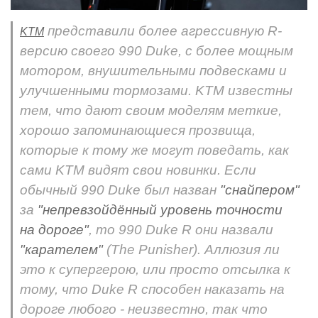
представили более агрессивную R-
KTM
версию своего 990 Duke, с более мощным
мотором, внушительными подвесками и
улучшенными тормозами. KTM известны
тем, что дают своим моделям меткие,
хорошо запоминающиеся прозвища,
которые к тому же могут поведать, как
сами KTM видят свои новинки. Если
обычный 990 Duke был назван
"снайпером"
за
"непревзойдённый уровень точности
на дороге"
, то 990 Duke R они назвали
"карателем"
(The Punisher). Аллюзия ли
это к супергерою, или просто отсылка к
тому, что Duke R способен наказать на
дороге любого - неизвестно, так что