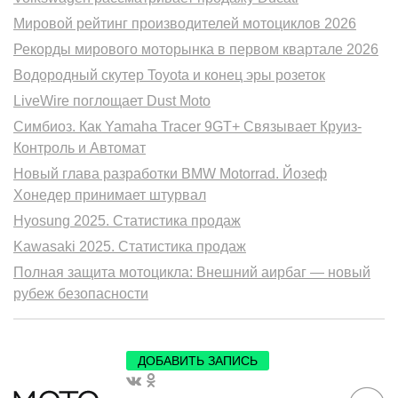
Мировой рейтинг производителей мотоциклов 2026
Рекорды мирового моторынка в первом квартале 2026
Водородный скутер Toyota и конец эры розеток
LiveWire поглощает Dust Moto
Симбиоз. Как Yamaha Tracer 9GT+ Связывает Круиз-
Контроль и Автомат
Новый глава разработки BMW Motorrad. Йозеф
Хонедер принимает штурвал
Hyosung 2025. Статистика продаж
Kawasaki 2025. Статистика продаж
Полная защита мотоцикла: Внешний аирбаг — новый
рубеж безопасности
ДОБАВИТЬ ЗАПИСЬ