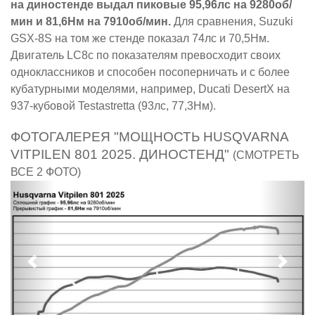
на диностенде выдал пиковые 95,96лс на 9280об/
мин и 81,6Нм на 7910об/мин.
Для сравнения, Suzuki
GSX-8S на том же стенде показал 74лс и 70,5Нм.
Двигатель LC8c по показателям превосходит своих
одноклассников и способен посоперничать и с более
кубатурными моделями, например, Ducati DesertX на
937-кубовой Testastretta (93лс, 77,3Нм).
ФОТОГАЛЕРЕЯ "МОЩНОСТЬ HUSQVARNA
VITPILEN 801 2025. ДИНОСТЕНД"
(СМОТРЕТЬ
ВСЕ 2 ФОТО)
Предыдущий
След