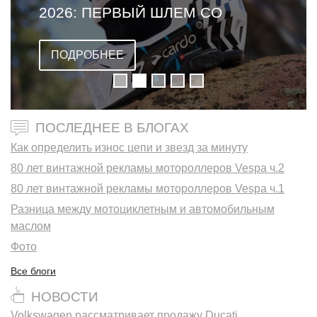
2026: ПЕРВЫЙ ШЛЕМ СО
ВСТРОЕННОЙ ГАРНИТУРОЙ
ПОДРОБНЕЕ
ПОСЛЕДНЕЕ В БЛОГАХ
Как определить износ цепи и звезд за минуту
80 лет винтажной рекламы мотороллеров Vespa ч.2
80 лет винтажной рекламы мотороллеров Vespa ч.1
Разница между мотоциклетным и автомобильным
маслом
Фото
Все блоги
НОВОСТИ
Volkswagen рассматривает продажу Ducati