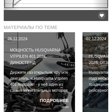
МАТЕРИАЛЫ ПО ТЕМЕ
26.12.2024
02.12.2024
МОЩНОСТЬ HUSQVARNA
VITPILEN 401 2024.
HUSQVARNA
ДИНОСТЕНД
2025. ОТЗЫ
Держите газ открытым, крутите
Husqvarna Vi
двигатель, и Husqvarna Vitpilen
года нескол
401 порадует - у неё один из
традиционно
самых зажигательных моторов
рейсерного 
в этом классе.
вместо этог
ПОДРОБНЕЕ
ближе к ней
dron
глубоким си