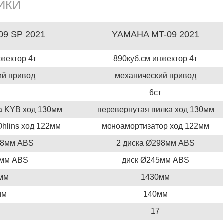
ИКИ
9 SP 2021
YAMAHA MT-09 2021
нжектор 4т
890куб.см инжектор 4т
ий привод
механический привод
т
6ст
а KYB ход 130мм
перевернутая вилка ход 130мм
hlins ход 122мм
моноамортизатор ход 122мм
98мм ABS
2 диска Ø298мм ABS
5мм ABS
диск Ø245мм ABS
мм
1430мм
мм
140мм
17