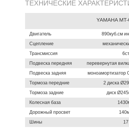
ТЕХНИЧЕСКИЕ ХАРАКТЕРИСТ
YAMAHA MT-0
Двигатель
890куб.см и
Сцепление
механическ
Трансмиссия
6с
Подвеска передняя
перевернутая вилк
Подвеска задняя
моноамортизатор O
Тормоза передние
2 диска Ø2
Тормоза задние
диск Ø24
Колесная база
1430
Дорожный просвет
140
Шины
17