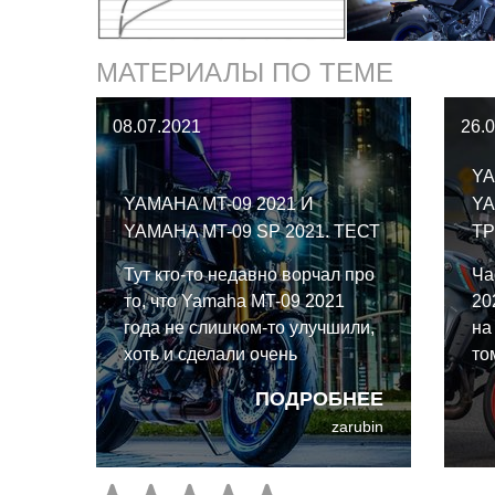
МАТЕРИАЛЫ ПО ТЕМЕ
08.07.2021
26.
YA
YAMAHA MT-09 2021 И
YA
YAMAHA MT-09 SP 2021. ТЕСТ
ТР
Тут кто-то недавно ворчал про
Ча
то, что Yamaha MT-09 2021
20
года не слишком-то улучшили,
на
хоть и сделали очень
то
непохожей на прошлую
пр
ПОДРОБНЕЕ
версию, и типа спасибо, что не
ко
zarubin
сделали хуже. Пришла пора
эл
прояснить для себя, что там
по
конструкторы наворотили.
от