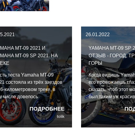
05.2021
26.01.2022
MAHA MT-09 2021 И
YAMAHA MT-09 SP 2
MAHA MT-09 SP 2021. НА
ОТЗЫВ - ГОРОД, ТР
ЕКЕ
ГОРЫ
сть теста Yamaha MT-09
Когда видишь Yamah
21 состояла из трёх заездов
его провожаешь гла
 6-километровом треке, в
сказать, чтоб этот м
м числе довелось
был таким уж краси
окатиться и по мокрому в
просто он именно чт
ПОДРОБНЕЕ
ПО
нце дня и испытать
притягивает взгляд, 
tolik
ектронику. Впрочем, главное
сгорбленных плеч б
нял уже через 5 поворотов
до складок и естест
 старта:
линий рамы - просто