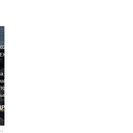
022.
ЕК И
a MT-09,
зами. И не
отоцикл
вым -
о
ДРОБНЕЕ
от
tolik
ензобака и
венных