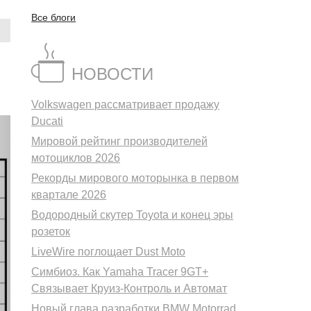
Все блоги
НОВОСТИ
Volkswagen рассматривает продажу
Ducati
Мировой рейтинг производителей
мотоциклов 2026
Рекорды мирового моторынка в первом
квартале 2026
Водородный скутер Toyota и конец эры
розеток
LiveWire поглощает Dust Moto
Симбиоз. Как Yamaha Tracer 9GT+
Связывает Круиз-Контроль и Автомат
Новый глава разработки BMW Motorrad.