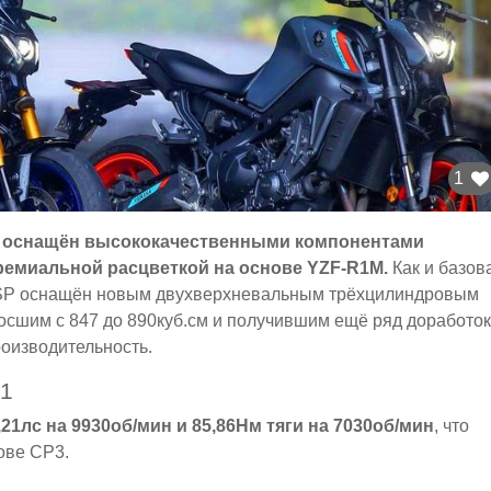
1
 оснащён высококачественными компонентами
премиальной расцветкой на основе YZF-R1M.
Как и базов
GT, SP оснащён новым двухверхневальным трёхцилиндровым
осшим с 847 до 890куб.см и получившим ещё ряд доработок
роизводительность.
1
21лс на 9930об/мин и 85,86Нм тяги на 7030об/мин
, что
ове CP3.