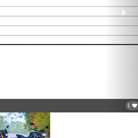
След
1