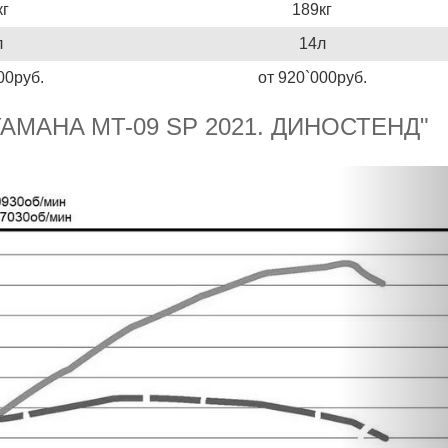
кг
189кг
л
14л
00руб.
от 920`000руб.
MAHA MT-09 SP 2021. ДИНОСТЕНД"