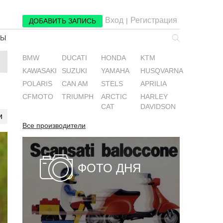
Вход
Регистрация
|
ДОБАВИТЬ ЗАПИСЬ
РЫ
BMW
DUCATI
HONDA
KTM
KAWASAKI
SUZUKI
YAMAHA
HUSQVARNA
POLARIS
CAN AM
STELS
APRILIA
CFMOTO
TRIUMPH
ARCTIC
HARLEY
CAT
DAVIDSON
и
Все производители
ФОТО ДНЯ