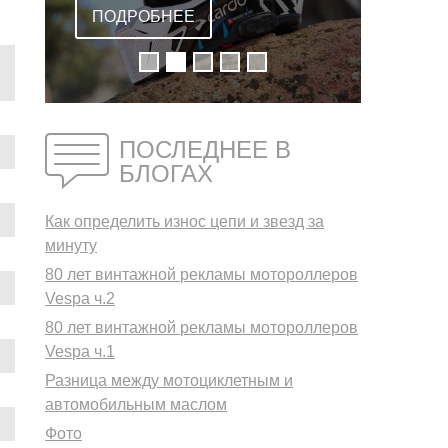
ВСТРОЕННОЙ
ПОДРОБНЕЕ
ГАРНИТУРОЙ
ПОСЛЕДНЕЕ В
БЛОГАХ
Как определить износ цепи и звезд за
минуту
80 лет винтажной рекламы мотороллеров
Vespa ч.2
80 лет винтажной рекламы мотороллеров
Vespa ч.1
Разница между мотоциклетным и
автомобильным маслом
Фото