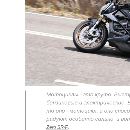
Мотоциклы - это круто. Быст
бензиновые и электрические. Е
то оно - мотоцикл, и оно спо
радуют особенно сильно, и во
.
Zero SR/F