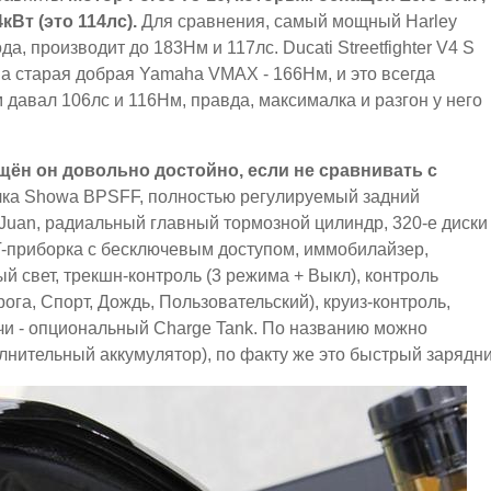
Вт (это 114лс).
Для сравнения, самый мощный Harley
а, производит до 183Нм и 117лс. Ducati Streetfighter V4 S
 а старая добрая Yamaha VMAX - 166Нм, и это всегда
 давал 106лс и 116Нм, правда, максималка и разгон у него
щён он довольно достойно, если не сравнивать с
ка Showa BPSFF, полностью регулируемый задний
Juan, радиальный главный тормозной цилиндр, 320-е диски
T-приборка с бесключевым доступом, иммобилайзер,
й свет, трекшн-контроль (3 режима + Выкл), контроль
га, Спорт, Дождь, Пользовательский), круиз-контроль,
кучи - опциональный Charge Tank. По названию можно
олнительный аккумулятор), по факту же это быстрый зарядни