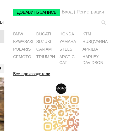
Вход
Регистрация
|
ДОБАВИТЬ ЗАПИСЬ
РЫ
BMW
DUCATI
HONDA
KTM
KAWASAKI
SUZUKI
YAMAHA
HUSQVARNA
POLARIS
CAN AM
STELS
APRILIA
CFMOTO
TRIUMPH
ARCTIC
HARLEY
CAT
DAVIDSON
я
Все производители