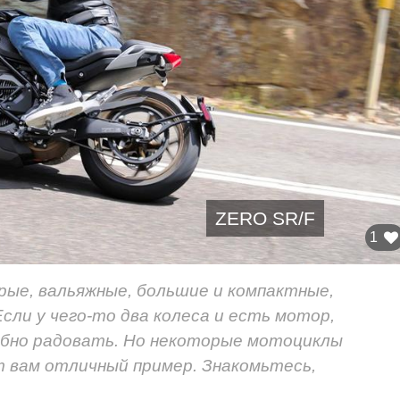
ZERO SR/F
1
рые, вальяжные, большие и компактные,
сли у чего-то два колеса и есть мотор,
собно радовать. Но некоторые мотоциклы
т вам отличный пример. Знакомьтесь,