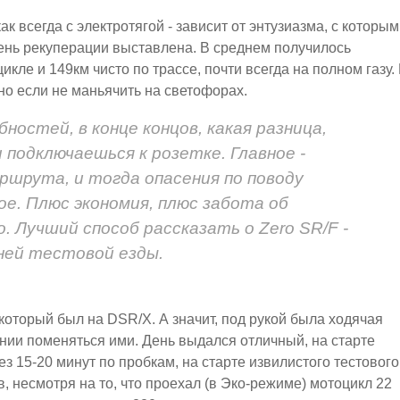
как всегда с электротягой - зависит от энтузиазма, с которым
епень рекуперации выставлена. В среднем получилось
кле и 149км чисто по трассе, почти всегда на полном газу.
но если не маньячить на светофорах.
остей, в конце концов, какая разница,
 подключаешься к розетке. Главное -
ршрута, и тогда опасения по поводу
ое. Плюс экономия, плюс забота об
. Лучший способ рассказать о Zero SR/F -
ней тестовой езды.
который был на DSR/X. А значит, под рукой была ходячая
ании поменяться ими. День выдался отличный, на старте
ез 15-20 минут по пробкам, на старте извилистого тестового
, несмотря на то, что проехал (в Эко-режиме) мотоцикл 22