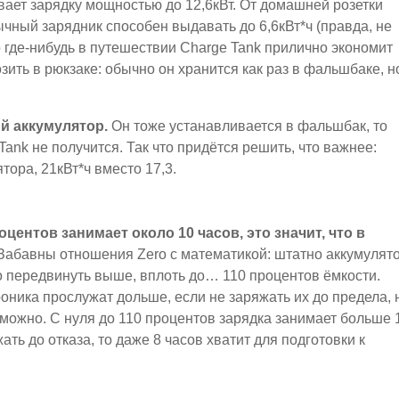
вает зарядку мощностью до 12,6кВт. От домашней розетки
ычный зарядник способен выдавать до 6,6кВт*ч (правда, не
о где-нибудь в путешествии Charge Tank прилично экономит
ить в рюкзаке: обычно он хранится как раз в фальшбаке, н
ый аккумулятор.
Он тоже устанавливается в фальшбак, то
ank не получится. Так что придётся решить, что важнее:
ора, 21кВт*ч вместо 17,3.
оцентов занимает около 10 часов, это значит, что в
Забавны отношения Zero с математикой: штатно аккумулят
о передвинуть выше, вплоть до… 110 процентов ёмкости.
роника прослужат дольше, если не заряжать их до предела, 
 можно. С нуля до 110 процентов зарядка занимает больше 
ать до отказа, то даже 8 часов хватит для подготовки к