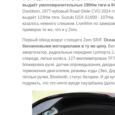
выдаёт умопомрачительные 190Нм тяги и 84к
Davidson, 1977-кубовый Road Glide CVO 2024 год
выдаёт 123Нм тяги, Suzuki GSX-S1000 - 107Нм,
казалось немного слишком. LiveWire по замерам
примерно те же, что и у Zero.
Первый обход вокруг стоящего Zero SR/F.
Осна
бензиновыми мотоциклами в ту же цену.
Вил
амортизатор, радиальные передние суппорта J.
спереди, литые колёса. 127-миллиметровая TF
блокировка руля, датчик опрокидывания, диодны
торможения двигателем, режимы езды (Эко, Доро
тёплые ручки, Bluetooth, статус батареи. И до 
подумать, что это нечто вроде пауэрбанка (доп