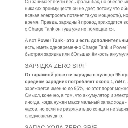
Он занимает почти весь фальшбак, но обеспечи
никаких преимуществ он не даёт, потому что об
всякая электросеть потянет такую мощность), н
время. Правда, зарядный провод приходится воз
с Charge Tank он туда уже не помещается.
А вот
Power Tank - это и есть дополнительн
есть, иметь одновременно Charge Tank и Power T
быстрая зарядка или бОльшая ёмкость аккумулят
ЗАРЯДКА ZERO SR/F
От гаражной розетки зарядка с нуля до 95 пр
среднем зарядник потребляет около 1,7кВт.
заряжается именно до 95%, но этот порог можн
Смысл, конечно, в том, что аккумулятор и элект
иногда, когда нужен максимальный запас хода -
часов, но если не разряжать до конца и не заряж
следующему дню.
ЗАПАС ХОДА ZERO SR/F