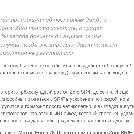
R/F произошла под проливным дождём.
боим: Zero просто закатили в прицеп,
 бы заряда доехать до гаража своим
 случай, когда электроцикл дают на тест
имо, чтоб не расслаблялся.
, почему бы тебе не позаботиться об удобстве обзорщика?
муляторе (запомните эту цифру), заявленный запас хода в
вторить трёхсекундный разгон Zero SR/F до сотни. И ещё
х способны потягаться с SR/F в ускорении по прямой, но в
, рулится и тормозит просто великолепно, и выглядит ничут
о светофоров, это отличный нейкед, который способен удиви
собенно если дашь себе труд немного настроить подвески.
равнить.
Мотор Force 75-10, которым оснащён Zero SR/F,