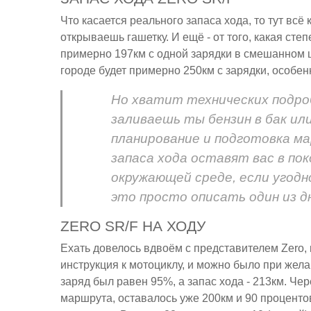
Что касается реального запаса хода, то тут всё 
открываешь гашетку. И ещё - от того, какая ст
примерно 197км с одной зарядки в смешанном ци
городе будет примерно 250км с зарядки, особен
Но хватит технических подробн
заливаешь ты бензин в бак или
планирование и подготовка ма
запаса хода оставят вас в пок
окружающей среде, если угодно
это просто описать один из д
ZERO SR/F НА ХОДУ
Ехать довелось вдвоём с представителем Zero, 
инструкция к мотоциклу, и можно было при жел
заряд был равен 95%, а запас хода - 213км. Чер
маршрута, оставалось уже 200км и 90 процентов