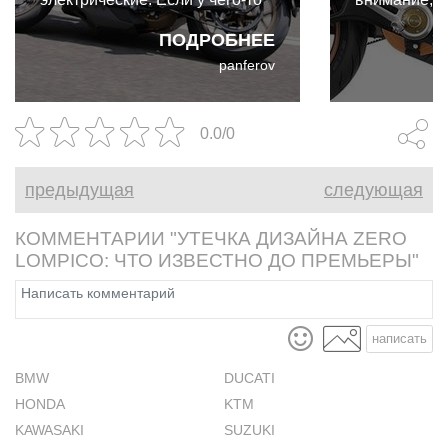
два колеса и есть мотор, то оно
остались нес
ПОДРОБНЕЕ
- мотоцикл, и оно способно
Нейкед и сп
panferov
радовать. Но некоторые
горячими н
мотоциклы радуют особенно
соответстве
сильно, и вот вам отличный
годах, но эт
0.0/0
пример. Знакомьтесь, Zero
Zero не обн
SR/F.
платформы 
предыдущая
следующая
КОММЕНТАРИИ "УТЕЧКА ДИЗАЙНА ZERO
LOMPICO: ЧТО ИЗВЕСТНО ДО ПРЕМЬЕРЫ"
написать
BMW
DUCATI
HONDA
KTM
KAWASAKI
SUZUKI