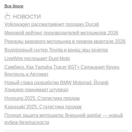
Все блоги
НОВОСТИ
Volkswagen рассматривает продажу Ducati
Мировой рейтинг производителей мотоциклов 2026
Рекорды мирового моторынка в первом квартале 2026
Водородный скутер Toyota и конец эры розеток
LiveWire поглощает Dust Moto
Симбиоз. Как Yamaha Tracer 9GT+ Связывает Круиз-
Контроль и Автомат
Новый глава разработки BMW Motorrad. Йозеф
Хонедер принимает штурвал
Hyosung 2025. Статистика продаж
Kawasaki 2025. Статистика продаж
Полная защита мотоцикла: Внешний аирбаг — новый
рубеж безопасности