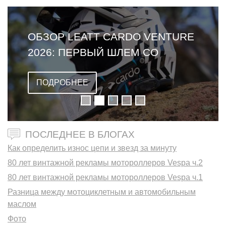
ОБЗОР LEATT CARDO VENTURE
2026: ПЕРВЫЙ ШЛЕМ СО
ВСТРОЕННОЙ ГАРНИТУРОЙ
ПОДРОБНЕЕ
ПОСЛЕДНЕЕ В БЛОГАХ
Как определить износ цепи и звезд за минуту
80 лет винтажной рекламы мотороллеров Vespa ч.2
80 лет винтажной рекламы мотороллеров Vespa ч.1
Разница между мотоциклетным и автомобильным
маслом
Фото