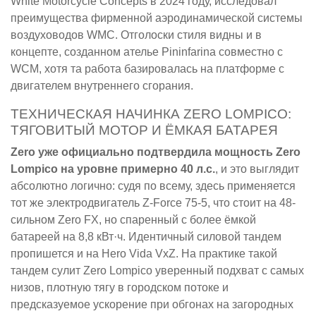
White Motorcycle Concepts в 2024 году, исследовал
преимущества фирменной аэродинамической системы
воздуховодов WMC. Отголоски стиля видны и в
концепте, созданном ателье Pininfarina совместно с
WCM, хотя та работа базировалась на платформе с
двигателем внутреннего сгорания.
ТЕХНИЧЕСКАЯ НАЧИНКА ZERO LOMPICO:
ТЯГОВИТЫЙ МОТОР И ЁМКАЯ БАТАРЕЯ
Zero уже официально подтвердила мощность Zero
Lompico на уровне примерно 40 л.с.
, и это выглядит
абсолютно логично: судя по всему, здесь применяется
тот же электродвигатель Z-Force 75-5, что стоит на 48-
сильном Zero FX, но спаренный с более ёмкой
батареей на 8,8 кВт·ч. Идентичный силовой тандем
пропишется и на Hero Vida VxZ. На практике такой
тандем сулит Zero Lompico уверенный подхват с самых
низов, плотную тягу в городском потоке и
предсказуемое ускорение при обгонах на загородных