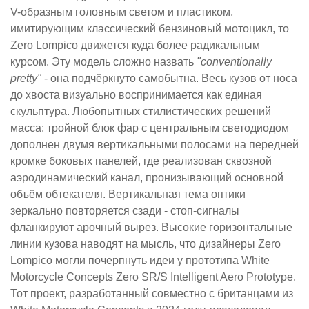
V-образным головным светом и пластиком,
имитирующим классический бензиновый мотоцикл, то
Zero Lompico движется куда более радикальным
курсом. Эту модель сложно назвать
"conventionally
pretty"
- она подчёркнуто самобытна. Весь кузов от носа
до хвоста визуально воспринимается как единая
скульптура. Любопытных стилистических решений
масса: тройной блок фар с центральным светодиодом
дополнен двумя вертикальными полосами на передней
кромке боковых панелей, где реализован сквозной
аэродинамический канал, пронизывающий основной
объём обтекателя. Вертикальная тема оптики
зеркально повторяется сзади - стоп-сигналы
фланкируют арочный вырез. Высокие горизонтальные
линии кузова наводят на мысль, что дизайнеры Zero
Lompico могли почерпнуть идеи у прототипа White
Motorcycle Concepts Zero SR/S Intelligent Aero Prototype.
Тот проект, разработанный совместно с британцами из