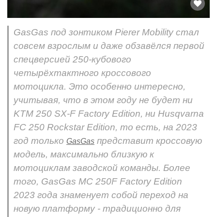
GasGas под зонтиком Pierer Mobility стал
совсем взрослым и даже обзавёлся первой
спецверсией 250-кубового
четырёхтактного кроссового
мотоцикла. Это особенно интересно,
учитывая, что в этом году не будет ни
KTM 250 SX-F Factory Edition, ни Husqvarna
FC 250 Rockstar Edition, то есть, на 2023
год только
представит кроссовую
GasGas
модель, максимально близкую к
мотоциклам заводской команды. Более
того, GasGas MC 250F Factory Edition
2023 года знаменует собой переход на
новую платформу - традиционно для