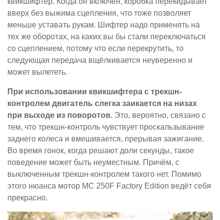
квикшифтер. Когда он включен, коробка перекидывает
вверх без выжима сцепления, что тоже позволяет
меньше уставать рукам. Шифтер надо применять на
тех же оборотах, на каких вы бы стали переключаться
со сцеплением, потому что если перекрутить, то
следующая передача вщёлкивается неуверенно и
может вылететь.
При использовании квикшифтера с трекшн-
контролем двигатель слегка заикается на низах
при выходе из поворотов.
Это, вероятно, связано с
тем, что трекшн-контроль чувствует проскальзывание
заднего колеса и вмешивается, прерывая зажигание.
Во время гонок, когда решают доли секунды, такое
поведение может быть неуместным. Причём, с
выключенным трекшн-контролем такого нет. Помимо
этого нюанса мотор MC 250F Factory Edition ведёт себя
прекрасно.