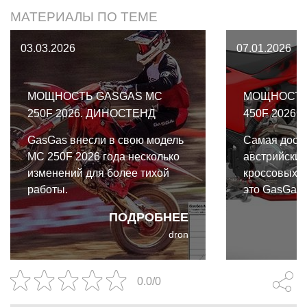
МАТЕРИАЛЫ ПО ТЕМЕ
03.03.2026
07.01.2026
МОЩНОСТЬ GASGAS MC
МОЩНОСТЬ
250F 2026. ДИНОСТЕНД
450F 2026
GasGas внесли в свою модель
Самая досту
MC 250F 2026 года несколько
австрийских
изменений для более тихой
кроссовых м
работы.
это GasGas 
может себе 
ПОДРОБНЕЕ
низкую цену 
dron
использован
деталей, на
выпускного 
0.0/0
резонансной
отказа от н