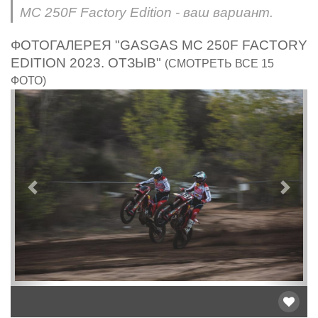
MC 250F Factory Edition - ваш вариант.
ФОТОГАЛЕРЕЯ "GASGAS MC 250F FACTORY
EDITION 2023. ОТЗЫВ"
(СМОТРЕТЬ ВСЕ 15
ФОТО)
Предыдущий
След