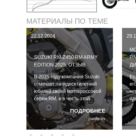
МАТЕРИАЛЫ ПО ТЕМЕ
22.12.2024
29.
МО
SUZUKI RM-Z450 RM ARMY
RM
EDITION 2025. ОТЗЫВ
Д
В 2025 году компания Suzuki
Ес
отмечает пятидесятилетний
ег
юбилей своей мотокроссовой
че
серии RM, и в честь этой
од
знаменательной даты
жи
ПОДРОБНЕЕ
испытания RM-Z250 и RM-
дв
panferov
Z450 2025 года проходили в
ра
весьма достойной компании.
20
мо