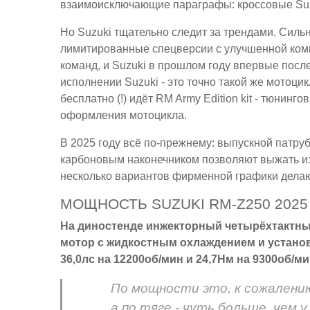
взаимоисключающие параграфы: кроссовые Suzuk
Но Suzuki тщательно следит за трендами. Силь
лимитированные спецверсии с улучшенной комп
команд, и Suzuki в прошлом году впервые после
исполнении Suzuki - это точно такой же мотоцикл
бесплатно (!) идёт RM Army Edition kit - тюнинго
оформления мотоцикла.
В 2025 году всё по-прежнему: выпускной патру
карбоновым наконечником позволяют выжать из
несколько вариантов фирменной графики делаю
МОЩНОСТЬ SUZUKI RM-Z250 2025
На диностенде инжекторный четырёхтактн
мотор с жидкостным охлаждением и установ
36,0лс на 12200об/мин и 24,7Нм на 9300об/ми
По мощности это, к сожалению
а по тяге - чуть больше, чем