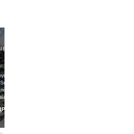
 RM-Z450
.
рую
 Suzuki
плохой
вый
ДРОБНЕЕ
ладистым
zheka
 в
я на
к что с ним