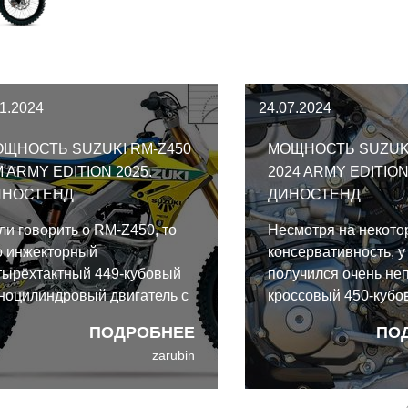
11.2024
24.07.2024
ЩНОСТЬ SUZUKI RM-Z450
МОЩНОСТЬ SUZUKI
 ARMY EDITION 2025.
2024 ARMY EDITION
ИНОСТЕНД
ДИНОСТЕНД
ли говорить о RM-Z450, то
Несмотря на некото
о инжекторный
консервативность, у
тырёхтактный 449-кубовый
получился очень не
ноцилиндровый двигатель с
кроссовый 450-кубо
дкостным охлаждением и
мотоцикл с хорошей
ПОДРОБНЕЕ
ПО
умя верхними
тяговитостью и пок
zarubin
спредвалами не менялся с
характером. Его тяга
18 года. Однако, на 2024
основном приходитс
дельный год Suzuki
средние обороты, та