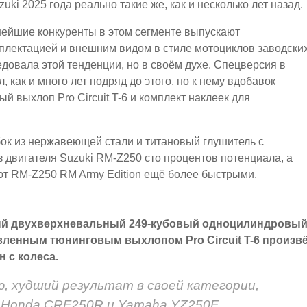
i 2025 года реально такие же, как и несколько лет назад.
нейшие конкуренты в этом сегменте выпускают
лектацией и внешним видом в стиле мотоциклов заводски
довала этой тенденции, но в своём духе. Спецверсия в
, как и много лет подряд до этого, но к нему вдобавок
вый выхлоп Pro Circuit T-6 и комплект наклеек для
бок из нержавеющей стали и титановый глушитель с
 двигателя Suzuki RM-Z250 сто процентов потенциала, а
т RM-Z250 RM Army Edition ещё более быстрыми.
ый двухверхневальный 249-кубовый одноцилиндровы
ленным тюнинговым выхлопом Pro Circuit T-6 произв
н с колеса.
, худший результат в своей категории,
 у Honda CRF250R и Yamaha YZ250F.