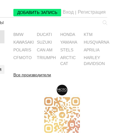
Вход
Регистрация
|
ДОБАВИТЬ ЗАПИСЬ
РЫ
BMW
DUCATI
HONDA
KTM
KAWASAKI
SUZUKI
YAMAHA
HUSQVARNA
POLARIS
CAN AM
STELS
APRILIA
CFMOTO
TRIUMPH
ARCTIC
HARLEY
CAT
DAVIDSON
я
Все производители