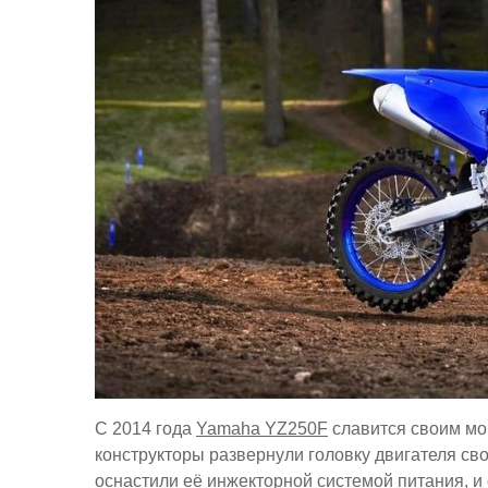
С 2014 года
Yamaha YZ250F
славится своим мо
конструкторы развернули головку двигателя св
оснастили её инжекторной системой питания, и 