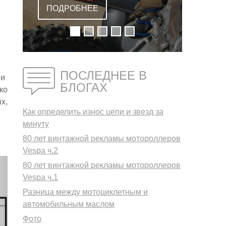
YZ450F 2018
ПОДРОБНЕЕ
ПОСЛЕДНЕЕ В
 и
БЛОГАХ
ко
х,
Как определить износ цепи и звезд за
минуту
80 лет винтажной рекламы мотороллеров
Vespa ч.2
80 лет винтажной рекламы мотороллеров
Vespa ч.1
Разница между мотоциклетным и
автомобильным маслом
Фото