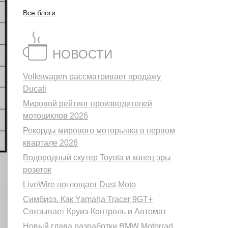
Все блоги
НОВОСТИ
Volkswagen рассматривает продажу
Ducati
ующий
Мировой рейтинг производителей
мотоциклов 2026
Рекорды мирового моторынка в первом
квартале 2026
Водородный скутер Toyota и конец эры
розеток
LiveWire поглощает Dust Moto
Симбиоз. Как Yamaha Tracer 9GT+
Связывает Круиз-Контроль и Автомат
Новый глава разработки BMW Motorrad.