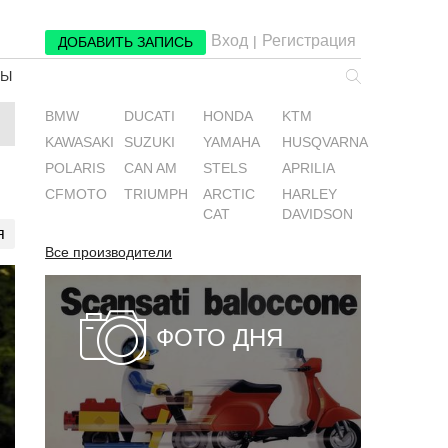
Вход
Регистрация
|
ДОБАВИТЬ ЗАПИСЬ
РЫ
BMW
DUCATI
HONDA
KTM
KAWASAKI
SUZUKI
YAMAHA
HUSQVARNA
POLARIS
CAN AM
STELS
APRILIA
CFMOTO
TRIUMPH
ARCTIC
HARLEY
CAT
DAVIDSON
я
Все производители
ФОТО ДНЯ