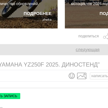
личество обновлений.
мотоциклов 2026 год
нечно, есть ещё Ducati и
году их восемь, и вс
ПОДРОБНЕЕ
ПО
iumph, но среди
весьма достойные.
zheka
тарожилов" YZ показывает
ибольшее отличие от
ошлогодней версии.
поделиться
следующая
MAHA YZ250F 2025. ДИНОСТЕНД"
написать
Ь ЗАПИСЬ
ия