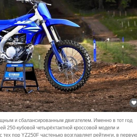
щным и сбалансированным двигателем. Именно в тот год
оей 250-кубовой четырёхтактной кроссовой модели и
с тех пор YZ250F частенько возглавляет рейтинги, в перву