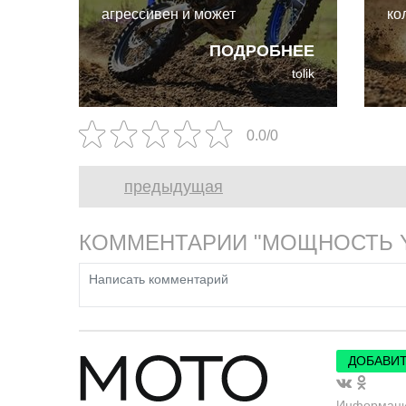
агрессивен и может
ко
похвастаться великолепным
Ко
ПОДРОБНЕЕ
откликом на газ. Единственная
Tr
tolik
к нему претензия - он слишком
"с
громкий.
на
пр
0.0/0
предыдущая
КОММЕНТАРИИ "МОЩНОСТЬ YA
ДОБАВИТ
Информац