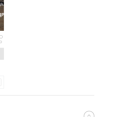
а. В этом
е они
ДРОБНЕЕ
zarubin