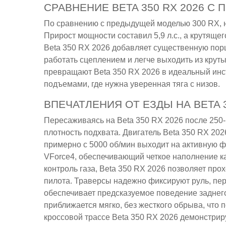
СРАВНЕНИЕ BETA 350 RX 2026 С
По сравнению с предыдущей моделью 300 RX, н
Прирост мощности составил 5,9 л.с., а крутяще
Beta 350 RX 2026 добавляет существенную порц
работать сцеплением и легче выходить из крут
превращают Beta 350 RX 2026 в идеальный инс
подъемами, где нужна уверенная тяга с низов.
ВПЕЧАТЛЕНИЯ ОТ ЕЗДЫ НА BETA 3
Пересаживаясь на Beta 350 RX 2026 после 250-
плотность подхвата. Двигатель Beta 350 RX 202
примерно с 5000 об/мин выходит на активную ф
VForce4, обеспечивающий четкое наполнение ка
контроль газа, Beta 350 RX 2026 позволяет про
пилота. Траверсы надежно фиксируют руль, пе
обеспечивает предсказуемое поведение заднего
приближается мягко, без жесткого обрыва, что 
кроссовой трассе Beta 350 RX 2026 демонстриру