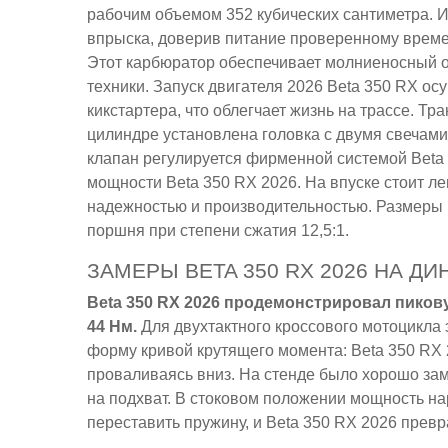
рабочим объемом 352 кубических сантиметра. 
впрыска, доверив питание проверенному врем
Этот карбюратор обеспечивает молниеносный отк
техники. Запуск двигателя 2026 Beta 350 RX ос
кикстартера, что облегчает жизнь на трассе. Тр
цилиндре установлена головка с двумя свечами
клапан регулируется фирменной системой Beta 
мощности Beta 350 RX 2026. На впуске стоит ле
надежностью и производительностью. Размеры ц
поршня при степени сжатия 12,5:1.
ЗАМЕРЫ BETA 350 RX 2026 НА 
Beta 350 RX 2026 продемонстрировал пиков
44 Нм.
Для двухтактного кроссового мотоцикла 
форму кривой крутящего момента: Beta 350 RX 
проваливаясь вниз. На стенде было хорошо зам
на подхват. В стоковом положении мощность нар
переставить пружину, и Beta 350 RX 2026 прев