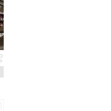
льный
ссовый
а ва-банк.
ДРОБНЕЕ
робкой
panferov
 новой
ым
ртивными