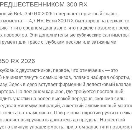
 ПРЕДШЕСТВЕННИКОМ 300 RX
овый Beta 350 RX 2026 совершает серьезный скачок.
го момента — 4,7 Нм. Если 300 RX был хорош на верхах, то
ию тяги в среднем диапазоне, что на деле позволяет реже
ых поворотов. Эти дополнительные кубические сантиметры
трумент для трасс с глубоким песком или затяжными
50 RX 2026
кубовых двухтактников, первое, что отмечаешь — это
6 начинает тянуть с самых низов, плавно набирая обороты, 
азу. Здесь в дело вступает фирменный лепестковый клапан
ртера. На песчаном карьере, где требуется постоянный
ходить участки на более высокой передаче, экономя силы
редавая минимум вибраций, а жесткий алюминиевый маятн
 колеса на трамплинах. При резком открытии ручки отсечка
позволяет выкручивать двигатель до предела. На жесткой
ет отличную управляемость, при этом запас тяги позволяе