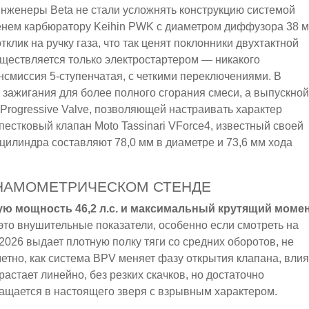
Инженеры Beta не стали усложнять конструкцию системой
енем карбюратору Keihin PWK с диаметром диффузора 38 м
лик на ручку газа, что так ценят поклонники двухтактной
уществляется только электростартером — никакого
ансмиссия 5-ступенчатая, с четкими переключениями. В
 зажигания для более полного сгорания смеси, а выпускной
Progressive Valve, позволяющей настраивать характер
пестковый клапан Moto Tassinari VForce4, известный своей
илиндра составляют 78,0 мм в диаметре и 73,6 мм хода
ДИНАМОМЕТРИЧЕСКОМ СТЕНДЕ
ую мощность 46,2 л.с. и максимальный крутящий моме
это внушительные показатели, особенно если смотреть на
2026 выдает плотную полку тяги со средних оборотов, не
етно, как система BPV меняет фазу открытия клапана, вли
астает линейно, без резких скачков, но достаточно
ращается в настоящего зверя с взрывным характером.