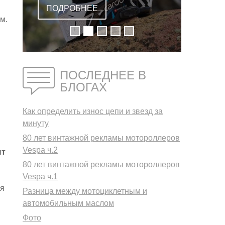
ВСТРОЕННОЙ
ПОДРОБНЕЕ
м.
ГАРНИТУРОЙ
ПОСЛЕДНЕЕ В
БЛОГАХ
Как определить износ цепи и звезд за
минуту
80 лет винтажной рекламы мотороллеров
Vespa ч.2
нт
80 лет винтажной рекламы мотороллеров
Vespa ч.1
яя
Разница между мотоциклетным и
автомобильным маслом
Фото