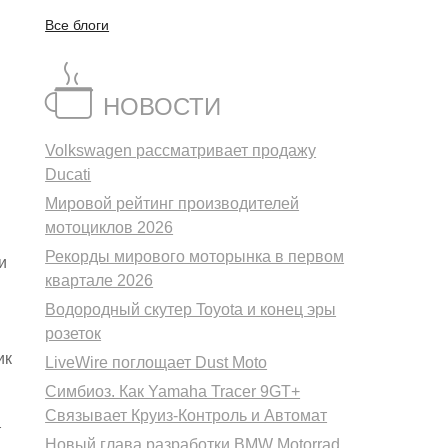
Все блоги
НОВОСТИ
Volkswagen рассматривает продажу
Ducati
Мировой рейтинг производителей
мотоциклов 2026
Рекорды мирового моторынка в первом
и
квартале 2026
Водородный скутер Toyota и конец эры
розеток
ик
LiveWire поглощает Dust Moto
Симбиоз. Как Yamaha Tracer 9GT+
Связывает Круиз-Контроль и Автомат
т
Новый глава разработки BMW Motorrad.