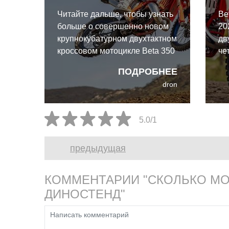
Читайте дальше, чтобы узнать
Be
больше о совершенно новом
20
крупнокубатурном двухтактном
дв
кроссовом мотоцикле Beta 350
че
RX 2026, рекомендованная
по
ПОДРОБНЕЕ
розничная цена которого
дв
dron
составляет 10 290 долларов.
5.0/1
предыдущая
КОММЕНТАРИИ "СКОЛЬКО МОЩ
ДИНОСТЕНД"