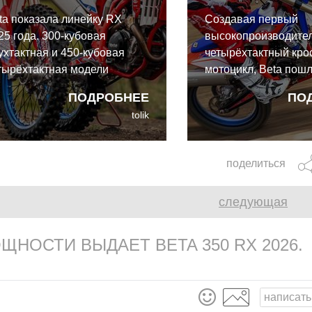
ta показала линейку RX
Создавая первый
25 года. 300-кубовая
высокопроизводите
ухтактная и 450-кубовая
четырёхтактный кро
тырёхтактная модели
мотоцикл, Beta пошл
лучат обновления шасси и
450 RX оснащена
ПОДРОБНЕЕ
ПО
игателя.
пятиступенчатой ко
tolik
передач, полностью
рамой, алюминиев
подрамником и спо
поделиться
подвесками.
следующая
НОСТИ ВЫДАЕТ BETA 350 RX 2026.
написать