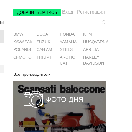
Вход
Регистрация
|
ДОБАВИТЬ ЗАПИСЬ
РЫ
BMW
DUCATI
HONDA
KTM
KAWASAKI
SUZUKI
YAMAHA
HUSQVARNA
POLARIS
CAN AM
STELS
APRILIA
CFMOTO
TRIUMPH
ARCTIC
HARLEY
CAT
DAVIDSON
я
Все производители
ФОТО ДНЯ