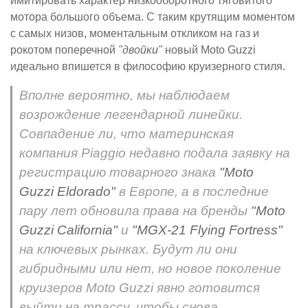
имитировать характер низкооборотного тяговитого
мотора большого объема. С таким крутящим моментом
с самых низов, моментальным откликом на газ и
рокотом поперечной
"двойки"
новый Moto Guzzi
идеально впишется в философию круизерного стиля.
Вполне вероятно, мы наблюдаем
возрождение легендарной линейки.
Совпадение ли, что материнская
компания Piaggio недавно подала заявку на
регистрацию товарного знака
"Moto
Guzzi Eldorado"
в Европе, а в последние
пару лет обновила права на бренды
"Moto
Guzzi California"
и
"MGX-21 Flying Fortress"
на ключевых рынках. Будут ли они
гибридными или нет, но новое поколение
круизеров Moto Guzzi явно готовится
выйти на трассу, чтобы снова