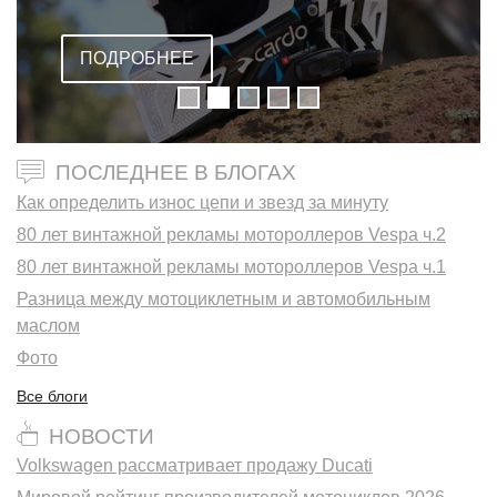
ВСТРОЕННОЙ ГАРНИТУРОЙ
ПОДРОБНЕЕ
ПОСЛЕДНЕЕ В БЛОГАХ
Как определить износ цепи и звезд за минуту
80 лет винтажной рекламы мотороллеров Vespa ч.2
80 лет винтажной рекламы мотороллеров Vespa ч.1
Разница между мотоциклетным и автомобильным
маслом
Фото
Все блоги
НОВОСТИ
Volkswagen рассматривает продажу Ducati