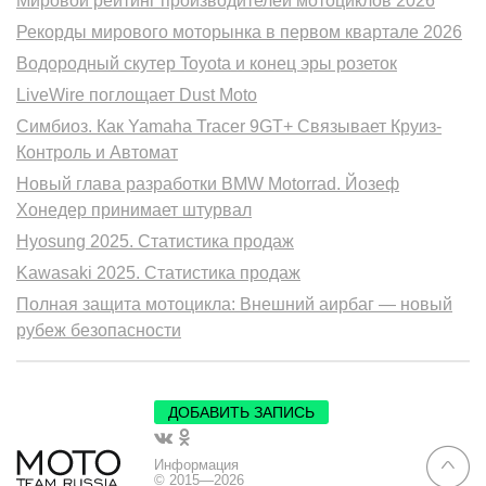
Мировой рейтинг производителей мотоциклов 2026
Рекорды мирового моторынка в первом квартале 2026
Водородный скутер Toyota и конец эры розеток
LiveWire поглощает Dust Moto
Симбиоз. Как Yamaha Tracer 9GT+ Связывает Круиз-
Контроль и Автомат
Новый глава разработки BMW Motorrad. Йозеф
Хонедер принимает штурвал
Hyosung 2025. Статистика продаж
Kawasaki 2025. Статистика продаж
Полная защита мотоцикла: Внешний аирбаг — новый
рубеж безопасности
ДОБАВИТЬ ЗАПИСЬ
Информация
© 2015—2026