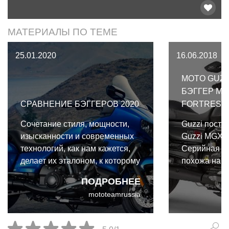
МАТЕРИАЛЫ ПО ТЕМЕ
25.01.2020
16.06.2018
MOTO GUZZ
БЭГГЕР MG
СРАВНЕНИЕ БЭГГЕРОВ 2020
FORTRESS
Сочетание стиля, мощности,
Guzzi постр
изысканности и современных
Guzzi MGX-21
технологий, как нам кажется,
Серийная м
делает их эталоном, к которому
похожа на к
одни тянутся, а другие от него
переднего о
ПОДРОБНЕЕ
отталкиваются и идут своим
Бэтмобиля и
mototeamrussia
путём.
жесткими к
встроенными