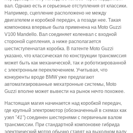
вал. Однако есть и серьезные отступления от классики.
Например, сцепление расположено не между
двигателем и коробкой передач, а позади нее. Такая
компоновка впервые была применена на Moto Guzzi
V100 Mandello. Вал соединяет коленвал с входной
стороной сцепления, а ниже располагается
шестиступенчатая коробка. В патенте Moto Guzzi
указано, что классическая по конструкции трансмиссия
может быть как механической, так и роботизированной
с электронным переключением. Учитывая, что
конкуренты вроде BMW уже предлагают
автоматизированные мехатронные системы, Moto
Guzzi вполне может вывести на рынок нечто похожее.
Настоящая магия начинается над коробкой передач,
где крупный электромотор (обозначенный в схемах как
узел
"41"
) соединен шестернями с первичным валом
трансмиссии. При стандартной компоновке гибрида
электрический мотор обычно ставят на выходном валу