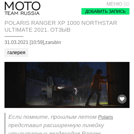
МЕНЮ
ДОБАВИТЬ ЗАПИСЬ
POLARIS RANGER XP 1000 NORTHSTAR
ULTIMATE 2021. ОТЗЫВ
31.03.2021 [10:59],
zarubin
галерея
Если помните, прошлым летом
Polaris
представил расширенную линейку
утилитарных вездеходов Ranger,