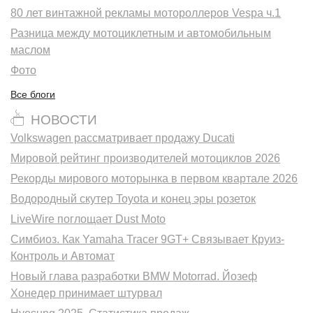
80 лет винтажной рекламы мотороллеров Vespa ч.1
Разница между мотоциклетным и автомобильным
маслом
Фото
Все блоги
НОВОСТИ
Volkswagen рассматривает продажу Ducati
Мировой рейтинг производителей мотоциклов 2026
Рекорды мирового моторынка в первом квартале 2026
Водородный скутер Toyota и конец эры розеток
LiveWire поглощает Dust Moto
Симбиоз. Как Yamaha Tracer 9GT+ Связывает Круиз-
Контроль и Автомат
Новый глава разработки BMW Motorrad. Йозеф
Хонедер принимает штурвал