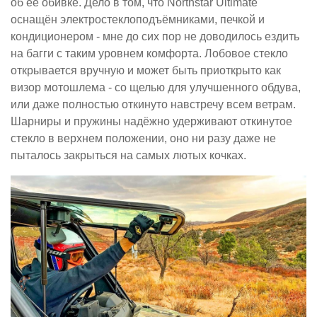
об её обивке. Дело в том, что Northstar Ultimate
оснащён электростеклоподъёмниками, печкой и
кондиционером - мне до сих пор не доводилось ездить
на багги с таким уровнем комфорта. Лобовое стекло
открывается вручную и может быть приоткрыто как
визор мотошлема - со щелью для улучшенного обдува,
или даже полностью откинуто навстречу всем ветрам.
Шарниры и пружины надёжно удерживают откинутое
стекло в верхнем положении, оно ни разу даже не
пыталось закрыться на самых лютых кочках.