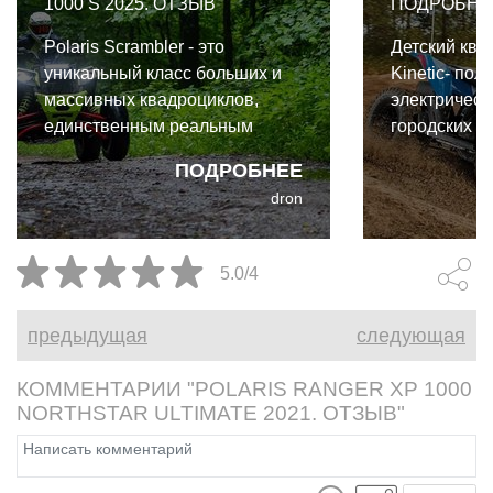
1000 S 2025. ОТЗЫВ
ПОДРОБНО
Polaris Scrambler - это
Детский ква
уникальный класс больших и
Kinetic- пол
массивных квадроциклов,
электрическ
единственным реальным
городских п
конкурентом которым можно
По крайней 
ПОДРОБНЕЕ
назвать Can-Am Renegade X.
подразумева
dron
марка, заре
Polaris.
5.0/4
предыдущая
следующая
КОММЕНТАРИИ "POLARIS RANGER XP 1000
NORTHSTAR ULTIMATE 2021. ОТЗЫВ"