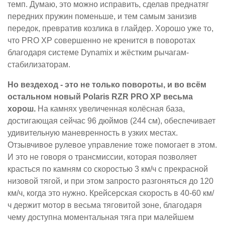
темп. Думаю, это можно исправить, сделав преднатяг
передних пружин поменьше, и тем самым занизив
передок, превратив козлика в глайдер. Хорошо уже то,
что PRO XP совершенно не кренится в поворотах
благодаря системе Dynamix и жёстким рычагам-
стабилизаторам.
Но вездеход - это не только повороты, и во всём
остальном новый Polaris RZR PRO XP весьма
хорош.
На камнях увеличенная колёсная база,
достигающая сейчас 96 дюймов (244 см), обеспечивает
удивительную маневренность в узких местах.
Отзывчивое рулевое управление тоже помогает в этом.
И это не говоря о трансмиссии, которая позволяет
красться по камням со скоростью 3 км/ч с прекрасной
низовой тягой, и при этом запросто разгоняться до 120
км/ч, когда это нужно. Крейсерская скорость в 40-60 км/
ч держит мотор в весьма тяговитой зоне, благодаря
чему доступна моментальная тяга при малейшем