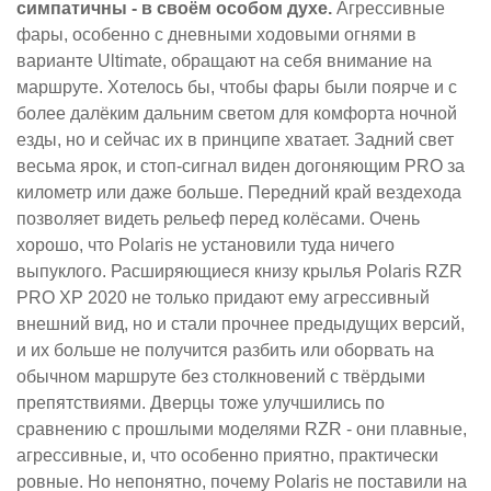
симпатичны - в своём особом духе.
Агрессивные
фары, особенно с дневными ходовыми огнями в
варианте Ultimate, обращают на себя внимание на
маршруте. Хотелось бы, чтобы фары были поярче и с
более далёким дальним светом для комфорта ночной
езды, но и сейчас их в принципе хватает. Задний свет
весьма ярок, и стоп-сигнал виден догоняющим PRO за
километр или даже больше. Передний край вездехода
позволяет видеть рельеф перед колёсами. Очень
хорошо, что Polaris не установили туда ничего
выпуклого. Расширяющиеся книзу крылья Polaris RZR
PRO XP 2020 не только придают ему агрессивный
внешний вид, но и стали прочнее предыдущих версий,
и их больше не получится разбить или оборвать на
обычном маршруте без столкновений с твёрдыми
препятствиями. Дверцы тоже улучшились по
сравнению с прошлыми моделями RZR - они плавные,
агрессивные, и, что особенно приятно, практически
ровные. Но непонятно, почему Polaris не поставили на