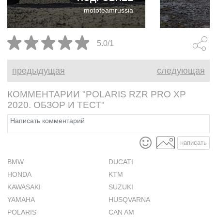
Pro XP 2020 модельного года
назвать Can
mototeamrussia
по сравнению со старой
моделью.
5.0/1
предыдущая
следующая
КОММЕНТАРИИ "POLARIS RZR PRO XP
2020. ОБЗОР И ТЕСТ"
написать
BMW
DUCATI
HONDA
KTM
KAWASAKI
SUZUKI
YAMAHA
HUSQVARNA
POLARIS
CAN AM