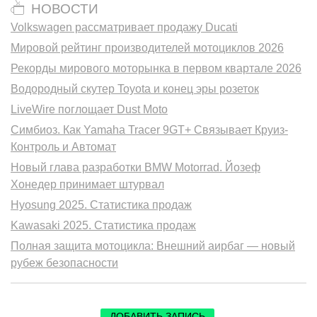
НОВОСТИ
Volkswagen рассматривает продажу Ducati
Мировой рейтинг производителей мотоциклов 2026
Рекорды мирового моторынка в первом квартале 2026
Водородный скутер Toyota и конец эры розеток
LiveWire поглощает Dust Moto
Симбиоз. Как Yamaha Tracer 9GT+ Связывает Круиз-
Контроль и Автомат
Новый глава разработки BMW Motorrad. Йозеф
Хонедер принимает штурвал
Hyosung 2025. Статистика продаж
Kawasaki 2025. Статистика продаж
Полная защита мотоцикла: Внешний аирбаг — новый
рубеж безопасности
ДОБАВИТЬ ЗАПИСЬ