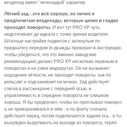
вездеход имеет ‘легкозадый’ характер.
Лёгкий зад - это всё хорошо, но лично я
предпочитаю вездеходы, которые цепко и гладко
проходят повороты.
И вот тут PRO XP чуть
недотягивает до идеала с точки зрения водителя.
Штатные настройки подвесок с затянутым по
преднатягу передом (я дважды проверил в инструкции,
чтобы убедиться, что это именно заводские
рекомендации) делают PRO XP несколько нервным в
поворотах и на узких маршрутах. Он не вызывает
ощущения чёткости, не проходит повороты ‘как по
рельсам’ и подскакивает на кочках. Зад действует
слегка в рассинхроне с передней осью, и
управляемость в середине поворота не слишком
хороша. Я бы предпочёл, чтобы он проплывал поворот,
а не проворачивался в нём - а по факту сначала
действует перед, потом подключается задняя ось - и ты
вынужден выруливать на выходе из поворота, теряя