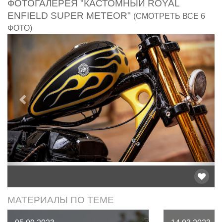
ФОТОГАЛЕРЕЯ "КАСТОМНЫЙ ROYAL
ENFIELD SUPER METEOR"
(СМОТРЕТЬ ВСЕ 6
ФОТО)
Предыдущий
След
МАТЕРИАЛЫ ПО ТЕМЕ