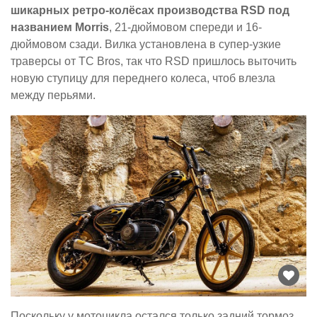
шикарных ретро-колёсах производства RSD под
названием Morris
, 21-дюймовом спереди и 16-
дюймовом сзади. Вилка установлена в супер-узкие
траверсы от TC Bros, так что RSD пришлось выточить
новую ступицу для переднего колеса, чтоб влезла
между перьями.
Поскольку у мотоцикла остался только задний тормоз,