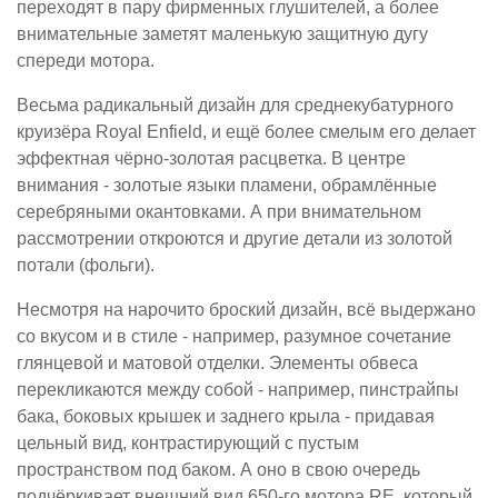
переходят в пару фирменных глушителей, а более
внимательные заметят маленькую защитную дугу
спереди мотора.
Весьма радикальный дизайн для среднекубатурного
круизёра Royal Enfield, и ещё более смелым его делает
эффектная чёрно-золотая расцветка. В центре
внимания - золотые языки пламени, обрамлённые
серебряными окантовками. А при внимательном
рассмотрении откроются и другие детали из золотой
потали (фольги).
Несмотря на нарочито броский дизайн, всё выдержано
со вкусом и в стиле - например, разумное сочетание
глянцевой и матовой отделки. Элементы обвеса
перекликаются между собой - например, пинстрайпы
бака, боковых крышек и заднего крыла - придавая
цельный вид, контрастирующий с пустым
пространством под баком. А оно в свою очередь
подчёркивает внешний вид 650-го мотора RE, который