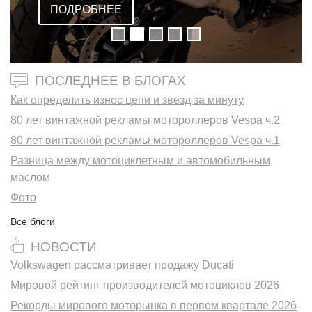
ПОДРОБНЕЕ
ПОСЛЕДНЕЕ В БЛОГАХ
Как определить износ цепи и звезд за минуту
80 лет винтажной рекламы мотороллеров Vespa ч.2
80 лет винтажной рекламы мотороллеров Vespa ч.1
Разница между мотоциклетным и автомобильным
маслом
Фото
Все блоги
НОВОСТИ
Volkswagen рассматривает продажу Ducati
Мировой рейтинг производителей мотоциклов 2026
Рекорды мирового моторынка в первом квартале 2026