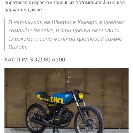
обратился к окраскам гоночных автомобилей и нашёл
вариант по душе.
Я наткнулся на Шевроле Камаро в цветах
команды Penske, и эти цвета оказались
близкими к сине-жёлтой цветовой гамме
Suzuki.
КАСТОМ SUZUKI A100