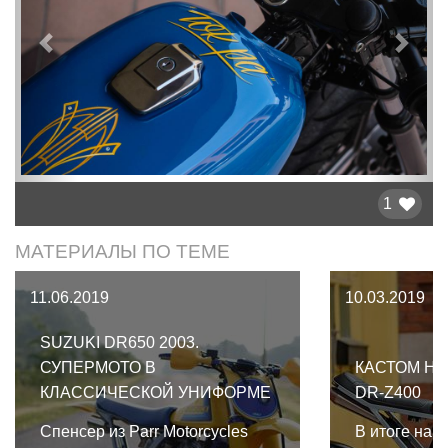
Предыдущий
След
1
МАТЕРИАЛЫ ПО ТЕМЕ
11.06.2019
10.03.2019
SUZUKI DR650 2003.
СУПЕРМОТО В
КАСТОМ НА
КЛАССИЧЕСКОЙ УНИФОРМЕ
DR-Z400
Спенсер из Parr Motorcycles
В итоге на б