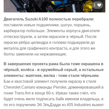
1
Двигатель Suzuki A100 полностью перебрали:
поставили новые подшипники, шатун, поршень,
карбюратор побольше. Элементы корпуса двигателя
отпескоструили, а затем окрасили в чёрный. После
окраски рёбра цилиндра и головки подшкурили до
металла для графичного контраста, и для этого же
болты заменили на нержавеющие.
В завершение проекта рама была тоже окрашена в
чёрный, колёса - в оружейный серый, а остальные
элементы: маятник, вилка - тоже стали чёрными.
Бак и хвостовой элемент получили окраску в стиле
Chevrolet Camaro команды Penske, доминировавшей в
гонке Trans Am в конце 60-х. Ирван также счёл, что
будет очень мило подписать байк именем владельца, и
по его поручению Эб ЭльДэдди из 405 Industries вывел