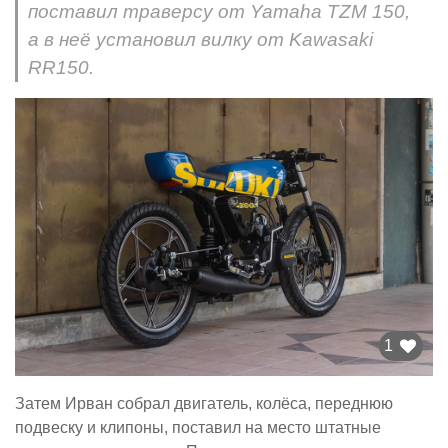
поставил траверсу от Yamaha TZM 150,
а в неё установил вилку от Kawasaki
RR150.
1
Затем Ирван собрал двигатель, колёса, переднюю
подвеску и клипоны, поставил на место штатные