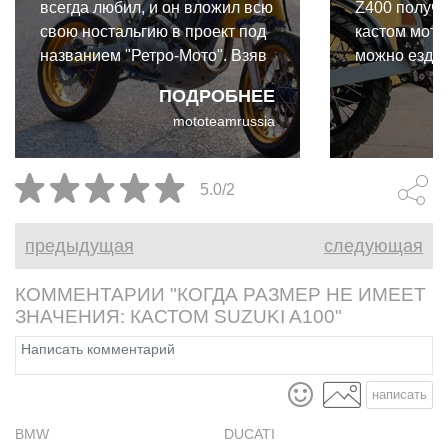
всегда любил, и он вложил всю
Z400 получи
свою ностальгию в проект под
кастом мото
названием "Ретро-Мото". Взяв
можно ездить
за основу Suzuki DR650 2003
и по пересе
ПОДРОБНЕЕ
года он создал урезанное
Клиенту бы
mototeamrussia
современное Supermoto,
городской м
которое носит классическую
день.
униформу RM.
5.0/2
предыдущая
следующая
КОММЕНТАРИИ "КОГДА РАЗМЕР НЕ ИМЕЕТ
ЗНАЧЕНИЯ: КАСТОМ SUZUKI A100"
написать
BMW
DUCATI